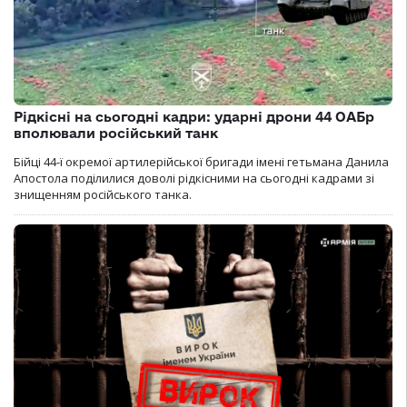
Рідкісні на сьогодні кадри: ударні дрони 44 ОАБр
вполювали російський танк
Бійці 44-ї окремої артилерійської бригади імені гетьмана Данила
Апостола поділилися доволі рідкісними на сьогодні кадрами зі
знищенням російського танка.