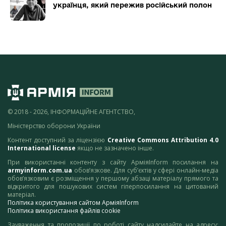
українця, який пережив російський полон
© 2018 - 2026, ІНФОРМАЦІЙНЕ АГЕНТСТВО,
Міністерство оборони України
Контент доступний за ліцензією
Creative Commons Attribution 4.0
International license
якщо не зазначено інше.
При використанні контенту з сайту АрміяInform посилання на
armyinform.com.ua
обов’язкове. Для суб’єктів у сфері онлайн-медіа
обов’язковим є розміщення у першому абзаці матеріалу прямого та
відкритого для пошукових систем гіперпосилання на цитований
матеріал.
Політика користування сайтом АрміяInform
Політика використання файлів cookie
Зауваження та пропозиції по роботі сайту надсилайте на адресу: