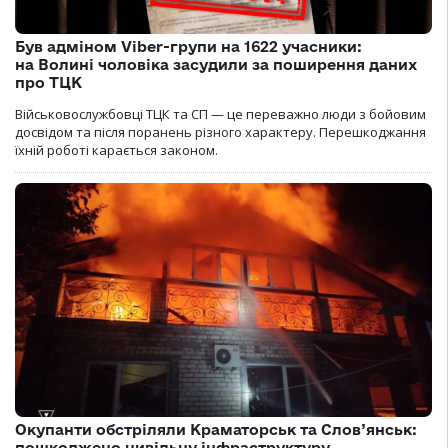
Був адміном Viber-групи на 1622 учасники:
на Волині чоловіка засудили за поширення даних
про ТЦК
Військовослужбовці ТЦК та СП — це переважно люди з бойовим
досвідом та після поранень різного характеру. Перешкоджання
їхній роботі карається законом.
Окупанти обстріляли Краматорськ та Слов’янськ:
пошкоджено цивільну інфраструктуру