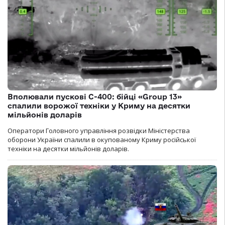
Вполювали пускові С-400: бійці «Group 13»
спалили ворожої техніки у Криму на десятки
мільйонів доларів
Оператори Головного управління розвідки Міністерства
оборони України спалили в окупованому Криму російської
техніки на десятки мільйонів доларів.