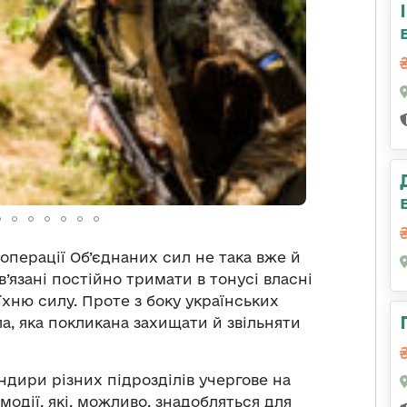
операції Об’єднаних сил не така вже й
в’язані постійно тримати в тонусі власні
хню силу. Проте з боку українських
а, яка покликана захищати й звільняти
ндири різних підрозділів учергове на
одії, які, можливо, знадобляться для