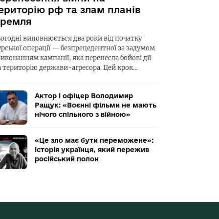
ериторію рф та злам планів
ремля
ьогодні виповнюється два роки від початку
урської операції — безпрецедентної за задумом
виконанням кампанії, яка перенесла бойові дії
а територію держави-агресора. Цей крок…
Актор і офіцер Володимир
Ращук: «Воєнні фільми не мають
нічого спільного з війною»
«Це зло має бути переможене»:
історія українця, який пережив
російський полон