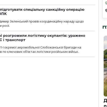
підготувати спеціальну санкційну операцію
 ОПК
димир Зеленський провів координаційну нараду щодо
 росії.
П
i розгромили логістику окупантів: уражено
С і транспорт
1-ї окремої аеромобільної Слобожанської бригади на
 по ключових об’єктах логістики російських військ.
Д
п