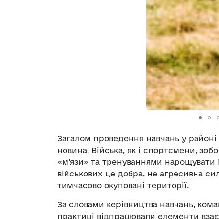
Загалом проведення навчань у районі 
новина. Війська, як і спортсмени, зобо
«м’язи» та тренуваннями нарощувати ї
військових це добра, не агресивна сил
тимчасово окуповані території.
За словами керівництва навчань, кома
практиці відпрацювали елементи взаєм