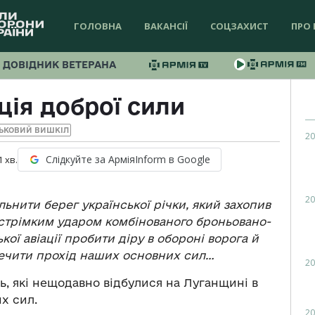
ГОЛОВНА
ВАКАНСІЇ
СОЦЗАХИСТ
ПРО 
ДОВІДНИК ВЕТЕРАНА
ія доброї сили
ЬКОВИЙ ВИШКІЛ
20
Слідкуйте за АрміяInform в Google
1
хв.
20
льнити берег української річки, який захопив
 стрімким ударом комбінованого броньовано-
кої авіації пробити діру в обороні ворога й
печити прохід наших основних сил…
20
, які нещодавно відбулися на Луганщині в
х сил.
20