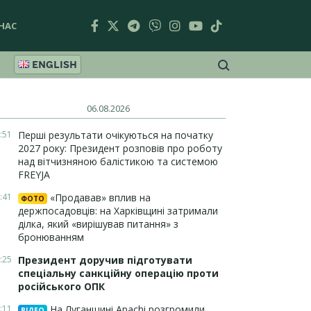
НАС
ENGLISH
06.08.2026
:51
Перші результати очікуються на початку
2027 року: Президент розповів про роботу
над вітчизняною балістикою та системою
FREYJA
:41
«Продавав» вплив на
ФОТО
держпосадовців: на Харківщині затримали
ділка, який «вирішував питання» з
бронюванням
:25
Президент доручив підготувати
спеціальну санкційну операцію проти
російського ОПК
:11
На Луганщині Apachi розгромили
ВІДЕО