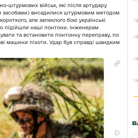
о-штурмових військ, які після артудару
ими засобами) висадилися штурмовим методом
 короткого, але запеклого бою українські
19
го підійшли наші понтони. Інженерам
увати та встановити понтонну переправу, по
19
ові машини піхоти. Удар був справді швидким
19
19
В