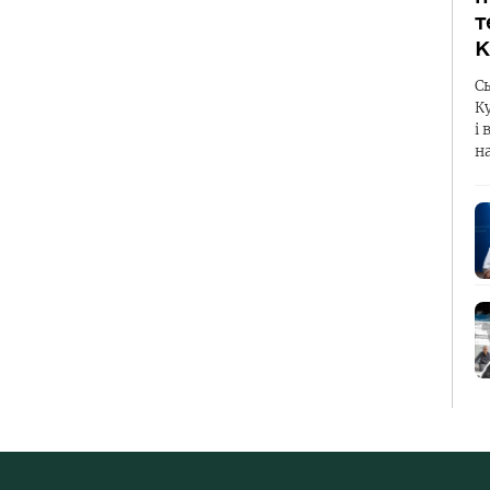
т
К
С
К
і 
н