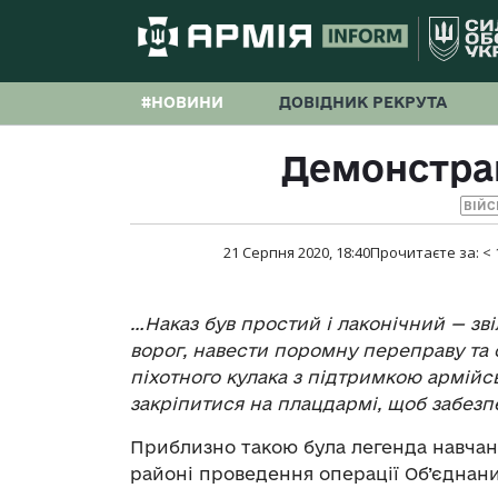
#НОВИНИ
ДОВІДНИК РЕКРУТА
Демонстрац
ВІЙС
21 Серпня 2020, 18:40
Прочитаєте за:
< 
…Наказ був простий і лаконічний — зві
ворог, навести поромну переправу та
піхотного кулака з підтримкою армійсь
закріпитися на плацдармі, щоб забез
Приблизно такою була легенда навчань
районі проведення операції Об’єднани