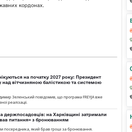
ржавних кордонах.
чікуються на початку 2027 року: Президент
у над вітчизняною балістикою та системою
димир Зеленський повідомив, що програма FREYJA вже
ної реалізації.
а держпосадовців: на Харківщині затримали
ував питання» з бронюванням
и посередника, який брав гроші за бронювання.