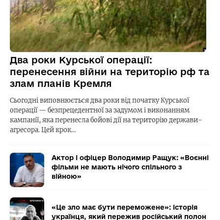
Два роки Курської операції:
перенесення війни на територію рф та
злам планів Кремля
Сьогодні виповнюється два роки від початку Курської
операції — безпрецедентної за задумом і виконанням
кампанії, яка перенесла бойові дії на територію держави-
агресора. Цей крок…
Актор і офіцер Володимир Ращук: «Воєнні
фільми не мають нічого спільного з
війною»
«Це зло має бути переможене»: історія
українця, який пережив російський полон