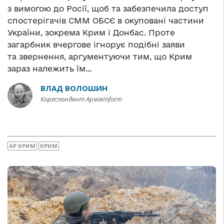
з вимогою до Росії, щоб та забезпечила доступ
спостерігачів СММ ОБСЄ в окуповані частини
України, зокрема Крим і Донбас. Проте
загарбник вчергове ігнорує подібні заяви
та звернення, аргументуючи тим, що Крим
зараз належить їм…
ВЛАД ВОЛОШИН
Кореспондент АрміяInform
АР КРИМ
КРИМ