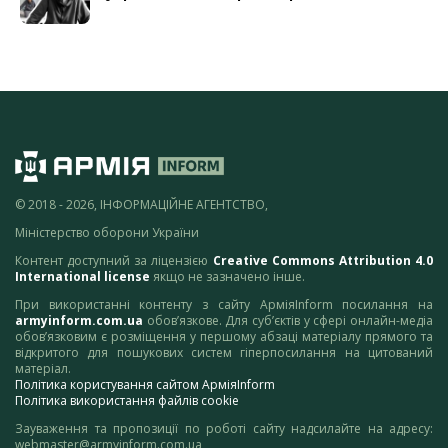
© 2018 - 2026, ІНФОРМАЦІЙНЕ АГЕНТСТВО,
Міністерство оборони України
Контент доступний за ліцензією
Creative Commons Attribution 4.0
International license
якщо не зазначено інше.
При використанні контенту з сайту АрміяInform посилання на
armyinform.com.ua
обов’язкове. Для суб’єктів у сфері онлайн-медіа
обов’язковим є розміщення у першому абзаці матеріалу прямого та
відкритого для пошукових систем гіперпосилання на цитований
матеріал.
Політика користування сайтом АрміяInform
Політика використання файлів cookie
Зауваження та пропозиції по роботі сайту надсилайте на адресу:
webmaster@armyinform.com.ua