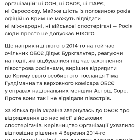
організацій: ні ООН, ні ОБСЄ, ні ПАРЄ,
ні Євросоюзу. Майже шість із половиною років
офіційно Крим не можуть відвідати
ні міжнародні, ні військові спостерігачі — Росія
сюди просто не допускає НІКОГО.
Ще наприкінці лютого 2014-го на той час
очільник ОБСЄ Дідьє Буркгальтер, реагуючи
на події, які відбувалися під час захоплення
півострова росіянами, вирішив відрядити
до Криму свого особистого посланця Тіма
Гулдіманна та верховного комісара ОБСЄ
у справах національних меншин Астрід Сорс.
Проте вони так і не відвідали півострів.
За кілька днів Україна звернулась до ОБСЄ про
відрядження до нас місії військових
спостерігачів. Керівництво Організації ухвалило
відповідне рішення 4 березня 2014-го