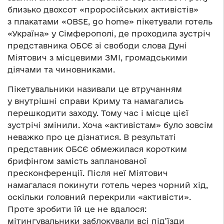
близько двохсот «проросійських активістів»
з плакатами «OBSE, go home» пікетували готель
«Україна» у Сімферополі, де проходила зустріч
представника ОБСЄ зі свободи слова Дуні
Міятович з місцевими ЗМІ, громадськими
діячами та чиновниками.
Пікетувальники називали це втручанням
у внутрішні справи Криму та намагались
перешкодити заходу. Тому час і місце цієї
зустрічі змінили. Хоча «активістам» було зовсім
неважко про це дізнатися. В результаті
представник ОБСЄ обмежилася коротким
брифінгом замість запланованої
пресконференції. Після неї Міятович
намагалася покинути готель через чорний хід,
оскільки головний перекрили «активісти».
Проте зробити їй це не вдалося:
мітингувальники заблокували всі під’їзди