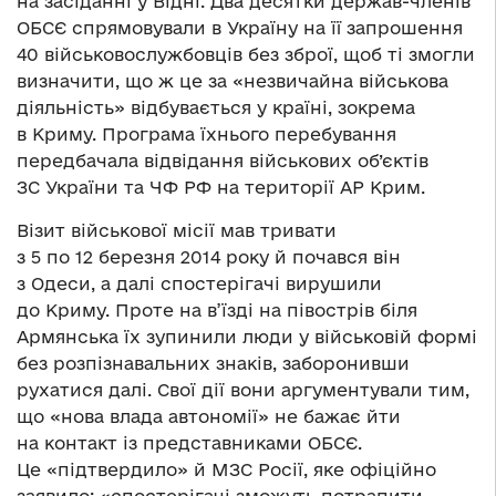
на засіданні у Відні. Два десятки держав-членів
ОБСЄ спрямовували в Україну на її запрошення
40 військовослужбовців без зброї, щоб ті змогли
визначити, що ж це за «незвичайна військова
діяльність» відбувається у країні, зокрема
в Криму. Програма їхнього перебування
передбачала відвідання військових об’єктів
ЗС України та ЧФ РФ на території АР Крим.
Візит військової місії мав тривати
з 5 по 12 березня 2014 року й почався він
з Одеси, а далі спостерігачі вирушили
до Криму. Проте на в’їзді на півострів біля
Армянська їх зупинили люди у військовій формі
без розпізнавальних знаків, заборонивши
рухатися далі. Свої дії вони аргументували тим,
що «нова влада автономії» не бажає йти
на контакт із представниками ОБСЄ.
Це «підтвердило» й МЗС Росії, яке офіційно
заявило: «спостерігачі зможуть потрапити