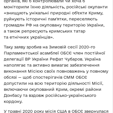
органів, які б контролювали чи хоча б
моніторили їхню діяльність, російські окупанти
«знищують унікальні природні об’єкти Криму,
руйнують історичні пам’ятки, переселяють
громадян РФ на окуповану територію України,
а також репресують кримських татар
та етнічних українців».
Таку заяву зробив на Зимовій сесії 2020-го
Парламентської асамблеї ОБСЄ член постійної
делегації ВР України Рефат Чубаров. Україна
наполягає та активно вимагає забезпечення
виконання Місією своїх повноважень у повному
обсязі — щоб спостерігачів СММ ОБСЄ
допустили на всю територію діяльності Місії,
включаючи окупований Крим, окремі райони
Донбасу та вздовж російсько-українського
кордону.
У травні 2020 року місія США в ОБСЄ звернулася