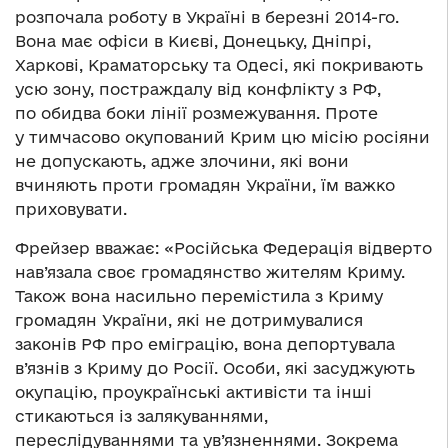
розпочала роботу в Україні в березні 2014-го.
Вона має офіси в Києві, Донецьку, Дніпрі,
Харкові, Краматорську та Одесі, які покривають
усю зону, постраждалу від конфлікту з РФ,
по обидва боки лінії розмежування. Проте
у тимчасово окупований Крим цю місію росіяни
не допускають, адже злочини, які вони
вчиняють проти громадян України, їм важко
приховувати.
Фрейзер вважає: «Російська Федерація відверто
нав’язала своє громадянство жителям Криму.
Також вона насильно перемістила з Криму
громадян України, які не дотримувалися
законів РФ про еміграцію, вона депортувала
в’язнів з Криму до Росії. Особи, які засуджують
окупацію, проукраїнські активісти та інші
стикаються із залякуваннями,
переслідуваннями та ув’язненнями. Зокрема