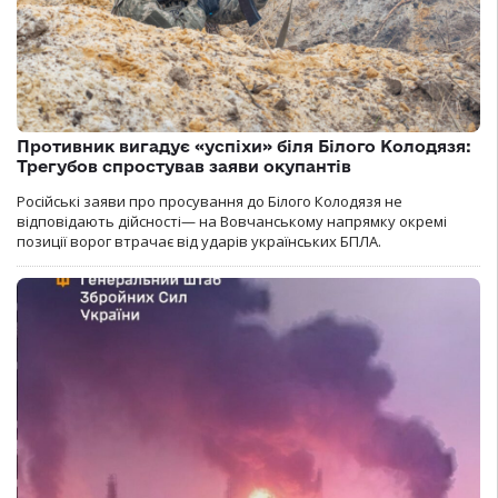
Противник вигадує «успіхи» біля Білого Колодязя:
Трегубов спростував заяви окупантів
Російські заяви про просування до Білого Колодязя не
відповідають дійсності— на Вовчанському напрямку окремі
позиції ворог втрачає від ударів українських БПЛА.