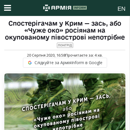
EN
Спостерігачам у Крим — зась, або
«Чуже око» росіянам на
окупованому півострові непотрібне
ЛОНГРІД
20 Серпня 2020, 16:58
Прочитаєте за:
4
хв.
Слідкуйте за АрміяInform в Google