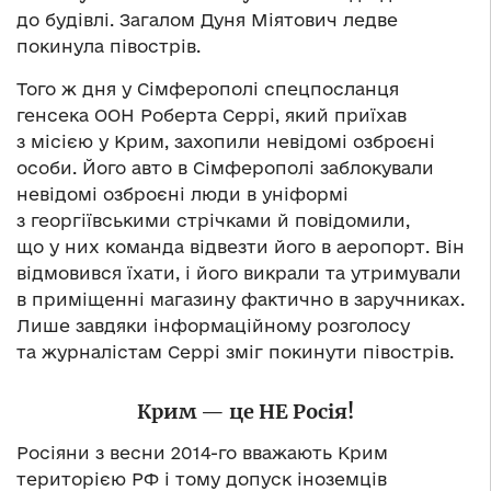
до будівлі. Загалом Дуня Міятович ледве
покинула півострів.
Того ж дня у Сімферополі спецпосланця
генсека ООН Роберта Серрі, який приїхав
з місією у Крим, захопили невідомі озброєні
особи. Його авто в Сімферополі заблокували
невідомі озброєні люди в уніформі
з георгіївськими стрічками й повідомили,
що у них команда відвезти його в аеропорт. Він
відмовився їхати, і його викрали та утримували
в приміщенні магазину фактично в заручниках.
Лише завдяки інформаційному розголосу
та журналістам Серрі зміг покинути півострів.
Крим — це НЕ Росія!
Росіяни з весни 2014-го вважають Крим
територією РФ і тому допуск іноземців