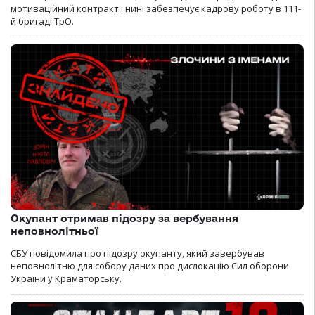
мотиваційний контракт і нині забезпечує кадрову роботу в 111-
й бригаді ТрО.
Окупант отримав підозру за вербування
неповнолітньої
СБУ повідомила про підозру окупанту, який завербував
неповнолітню для собору даних про дислокацію Сил оборони
України у Краматорську.