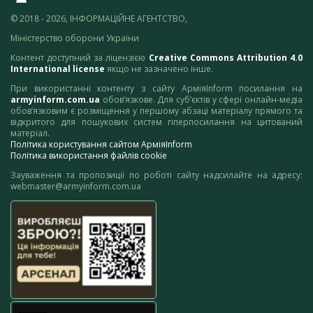
© 2018 - 2026, ІНФОРМАЦІЙНЕ АГЕНТСТВО,
Міністерство оборони України
Контент доступний за ліцензією
Creative Commons Attribution 4.0
International license
якщо не зазначено інше.
При використанні контенту з сайту АрміяInform посилання на
armyinform.com.ua
обов’язкове. Для суб’єктів у сфері онлайн-медіа
обов’язковим є розміщення у першому абзаці матеріалу прямого та
відкритого для пошукових систем гіперпосилання на цитований
матеріал.
Політика користування сайтом АрміяInform
Політика використання файлів cookie
Зауваження та пропозиції по роботі сайту надсилайте на адресу:
webmaster@armyinform.com.ua