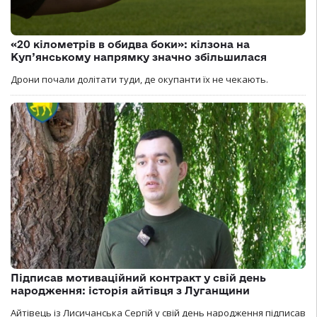
«20 кілометрів в обидва боки»: кілзона на
Куп’янському напрямку значно збільшилася
Дрони почали долітати туди, де окупанти їх не чекають.
Підписав мотиваційний контракт у свій день
народження: історія айтівця з Луганщини
Айтівець із Лисичанська Сергій у свій день народження підписав