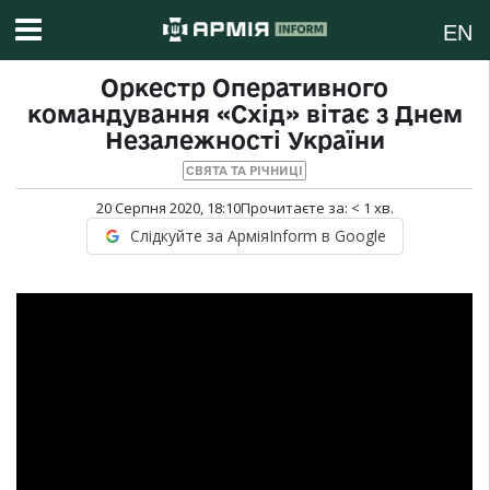
EN
Оркестр Оперативного
командування «Схід» вітає з Днем
Незалежності України
СВЯТА ТА РІЧНИЦІ
20 Серпня 2020, 18:10
Прочитаєте за:
< 1
хв.
Слідкуйте за АрміяInform в Google