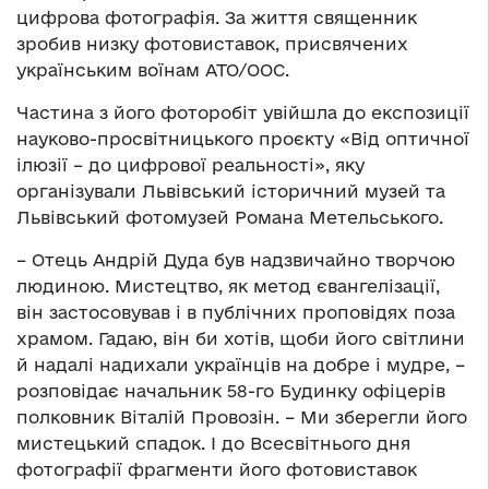
цифрова фотографія. За життя священник
зробив низку фотовиставок, присвячених
українським воїнам АТО/ООС.
Частина з його фоторобіт увійшла до експозиції
науково-просвітницького проєкту «Від оптичної
ілюзії – до цифрової реальності», яку
організували Львівський історичний музей та
Львівський фотомузей Романа Метельського.
– Отець Андрій Дуда був надзвичайно творчою
людиною. Мистецтво, як метод євангелізації,
він застосовував і в публічних проповідях поза
храмом. Гадаю, він би хотів, щоби його світлини
й надалі надихали українців на добре і мудре, –
розповідає начальник 58-го Будинку офіцерів
полковник Віталій Провозін. – Ми зберегли його
мистецький спадок. І до Всесвітнього дня
фотографії фрагменти його фотовиставок