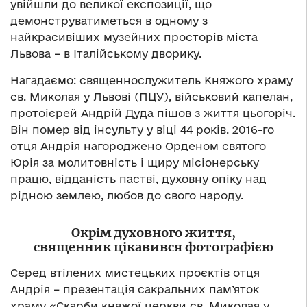
увійшли до великої експозиції, що
демонструватиметься в одному з
найкрасивіших музейних просторів міста
Львова – в Італійському дворику.
Нагадаємо: священнослужитель Княжого храму
св. Миколая у Львові (ПЦУ), військовий капелан,
протоієрей Андрій Дуда пішов з життя цьогоріч.
Він помер від інсульту у віці 44 років. 2016-го
отця Андрія нагороджено Орденом святого
Юрія за молитовність і щиру місіонерську
працю, відданість пастві, духовну опіку над
рідною землею, любов до свого народу.
Окрім духовного життя,
священник цікавився фотографією
Серед втілених мистецьких проєктів отця
Андрія – презентація сакральних пам’яток
храму «Скарби княжої церкви св. Миколая у