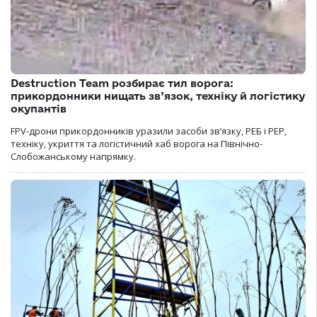
Destruction Team розбирає тил ворога:
прикордонники нищать зв’язок, техніку й логістику
окупантів
FPV-дрони прикордонників уразили засоби зв’язку, РЕБ і РЕР,
техніку, укриття та логістичний хаб ворога на Північно-
Слобожанському напрямку.