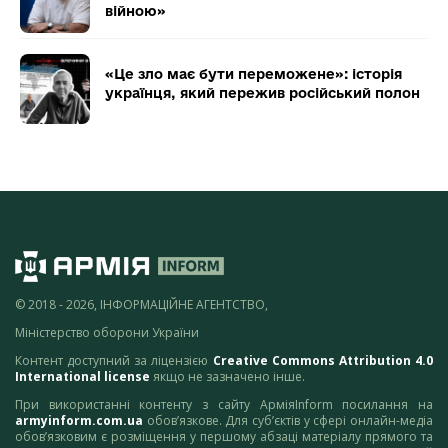
війною»
«Це зло має бути переможене»: історія
українця, який пережив російський полон
© 2018 - 2026, ІНФОРМАЦІЙНЕ АГЕНТСТВО,
Міністерство оборони України
Контент доступний за ліцензією
Creative Commons Attribution 4.0
International license
якщо не зазначено інше.
При використанні контенту з сайту АрміяInform посилання на
armyinform.com.ua
обов’язкове. Для суб’єктів у сфері онлайн-медіа
обов’язковим є розміщення у першому абзаці матеріалу прямого та