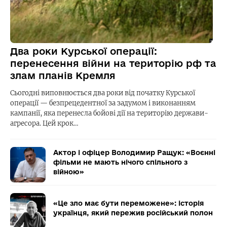
Два роки Курської операції:
перенесення війни на територію рф та
злам планів Кремля
Сьогодні виповнюється два роки від початку Курської
операції — безпрецедентної за задумом і виконанням
кампанії, яка перенесла бойові дії на територію держави-
агресора. Цей крок…
Актор і офіцер Володимир Ращук: «Воєнні
фільми не мають нічого спільного з
війною»
«Це зло має бути переможене»: історія
українця, який пережив російський полон