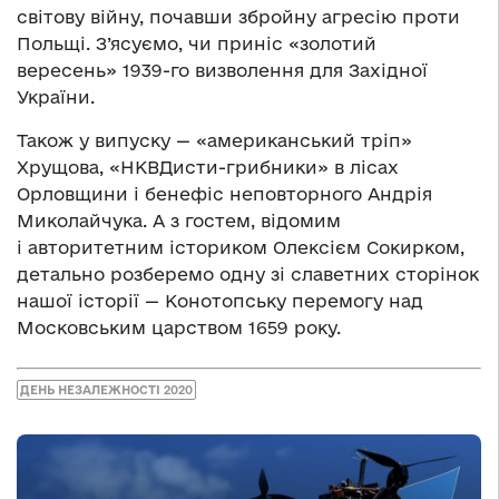
світову війну, почавши збройну агресію проти
Польщі. З’ясуємо, чи приніс «золотий
вересень» 1939-го визволення для Західної
України.
Також у випуску — «американський тріп»
Хрущова, «НКВДисти-грибники» в лісах
Орловщини і бенефіс неповторного Андрія
Миколайчука. А з гостем, відомим
і авторитетним істориком Олексієм Сокирком,
детально розберемо одну зі славетних сторінок
нашої історії — Конотопську перемогу над
Московським царством 1659 року.
ДЕНЬ НЕЗАЛЕЖНОСТІ 2020