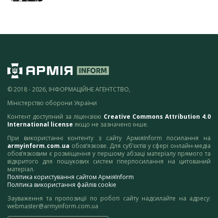
© 2018 - 2026, ІНФОРМАЦІЙНЕ АГЕНТСТВО,
Міністерство оборони України
Контент доступний за ліцензією
Creative Commons Attribution 4.0
International license
якщо не зазначено інше.
При використанні контенту з сайту АрміяInform посилання на
armyinform.com.ua
обов’язкове. Для суб’єктів у сфері онлайн-медіа
обов’язковим є розміщення у першому абзаці матеріалу прямого та
відкритого для пошукових систем гіперпосилання на цитований
матеріал.
Політика користування сайтом АрміяInform
Політика використання файлів cookie
Зауваження та пропозиції по роботі сайту надсилайте на адресу:
webmaster@armyinform.com.ua