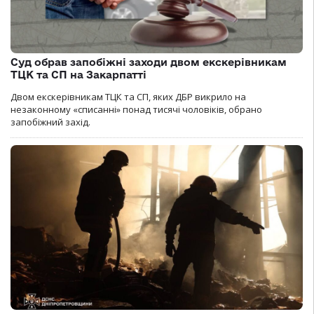
Суд обрав запобіжні заходи двом екскерівникам
ТЦК та СП на Закарпатті
Двом екскерівникам ТЦК та СП, яких ДБР викрило на
незаконному «списанні» понад тисячі чоловіків, обрано
запобіжний захід.