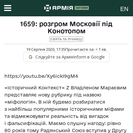
EN
1659: розгром Московії під
Конотопом
СВЯТА ТА РІЧНИЦІ
19 Серпня 2020, 17:35
Прочитаєте за:
< 1
хв.
Слідкуйте за АрміяInform в Google
https://youtu.be/Xy6ickI9gM4
«Історичний Контекст» Z Владленом Мараєвим
представляє нову рубрику під назвою
«міфологія». В ній будемо розбиратися
з найбільш популярними історичними міфами
та відмежовувати реальність від вигадок
і фальсифікацій. Маємо слушну нагоду: рівно
80 років тому Радянський Союз вступив у Другу