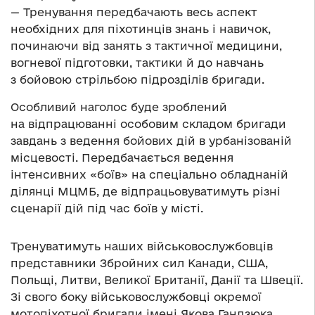
— Тренування передбачають весь аспект
необхідних для піхотинців знань і навичок,
починаючи від занять з тактичної медицини,
вогневої підготовки, тактики й до навчань
з бойовою стрільбою підрозділів бригади.
Особливий наголос буде зроблений
на відпрацюванні особовим складом бригади
завдань з ведення бойових дій в урбанізованій
місцевості. Передбачається ведення
інтенсивних «боїв» на спеціально обладнаній
ділянці МЦМБ, де відпрацьовуватимуть різні
сценарії дій під час боїв у місті.
Тренуватимуть наших військовослужбовців
представники Збройних сил Канади, США,
Польщі, Литви, Великої Британії, Данії та Швеції.
Зі свого боку військовослужбовці окремої
мотопіхотної бригади імені Якова Гандзюка