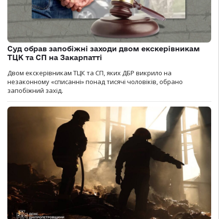
Суд обрав запобіжні заходи двом екскерівникам
ТЦК та СП на Закарпатті
Двом екскерівникам ТЦК та СП, яких ДБР викрило на
незаконному «списанні» понад тисячі чоловіків, обрано
запобіжний захід.