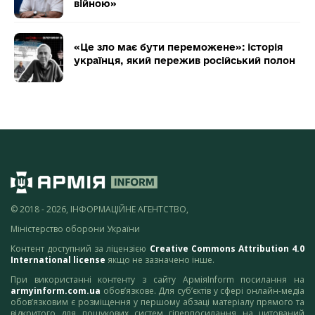
війною»
«Це зло має бути переможене»: історія
українця, який пережив російський полон
© 2018 - 2026, ІНФОРМАЦІЙНЕ АГЕНТСТВО,
Міністерство оборони України
Контент доступний за ліцензією
Creative Commons Attribution 4.0
International license
якщо не зазначено інше.
При використанні контенту з сайту АрміяInform посилання на
armyinform.com.ua
обов’язкове. Для суб’єктів у сфері онлайн-медіа
обов’язковим є розміщення у першому абзаці матеріалу прямого та
відкритого для пошукових систем гіперпосилання на цитований