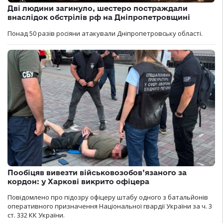
Дві людини загинуло, шестеро постраждали
внаслідок обстрілів рф на Дніпропетровщині
Понад 50 разів росіяни атакували Дніпропетровську області.
Пообіцяв вивезти військовозобов’язаного за
кордон: у Харкові викрито офіцера
Повідомлено про підозру офіцеру штабу одного з батальйонів
оперативного призначення Національної гвардії України за ч. 3
ст. 332 КК України.