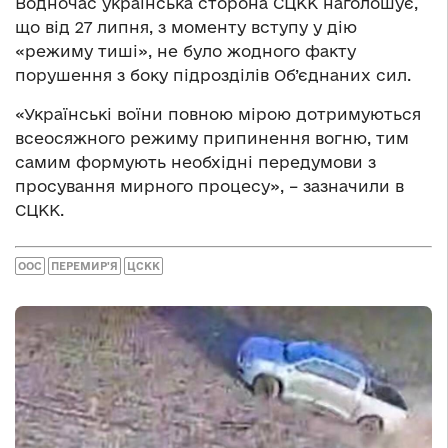
Водночас українська сторона СЦКК наголошує,
що від 27 липня, з моменту вступу у дію
«режиму тиші», не було жодного факту
порушення з боку підрозділів Об’єднаних сил.
«Українські воїни повною мірою дотримуються
всеосяжного режиму припинення вогню, тим
самим формують необхідні передумови з
просування мирного процесу», – зазначили в
СЦКК.
ООС
ПЕРЕМИР'Я
ЦСКК