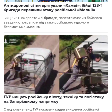
Антидронові сітки врятували «Хамві»: бійці 128-ї
бригади пережили атаку російської «Молнії»
Бійці 128-ї Закарпатської бригади, повертаючись із бойового
завдання, потрапили під атаку російського ударного
безпілотника «Молнія».
ГУР нищать російську піхоту, техніку та логістику
на Запорізькому напрямку
Спецпризначенці ГУР показали кадри знищення російської