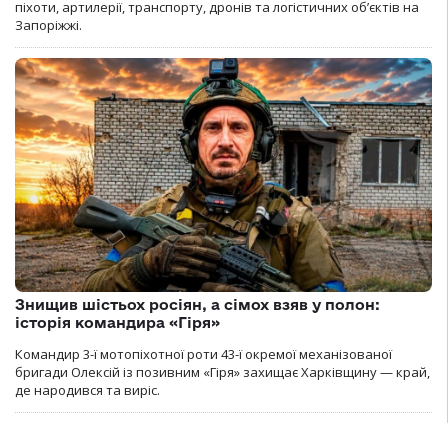
піхоти, артилерії, транспорту, дронів та логістичних об’єктів на
Запоріжжі.
Знищив шістьох росіян, а сімох взяв у полон:
історія командира «Гіря»
Командир 3-ї мотопіхотної роти 43-ї окремої механізованої
бригади Олексій із позивним «Гіря» захищає Харківщину — край,
де народився та виріс.