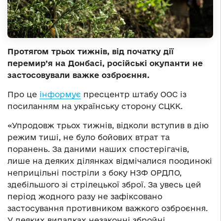
Протягом трьох тижнів, від початку дії
перемир’я на Донбасі, російські окупанти не
застосовували важке озброєння.
Про це
інформує
пресцентр штабу ООС із
посиланням на українську сторону СЦКК.
«Упродовж трьох тижнів, відколи вступив в дію
режим тиші, не було бойових втрат та
поранень. За даними наших спостерігачів,
лише на деяких ділянках відмічалися поодинокі
неприцільні постріли з боку НЗФ ОРДЛО,
здебільшого зі стрілецької зброї. За увесь цей
період жодного разу не зафіксовано
застосування противником важкого озброєння.
У деяких випадках незаконні збройні