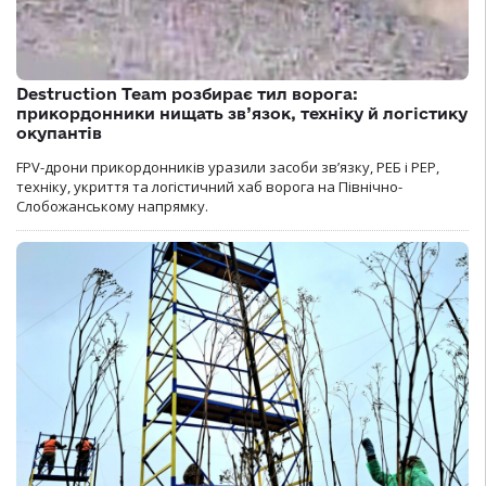
Destruction Team розбирає тил ворога:
прикордонники нищать зв’язок, техніку й логістику
окупантів
FPV-дрони прикордонників уразили засоби зв’язку, РЕБ і РЕР,
техніку, укриття та логістичний хаб ворога на Північно-
Слобожанському напрямку.