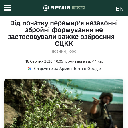
EN
Від початку перемир’я незаконні
збройні формування не
застосовували важке озброєння –
СЦКК
НОВИНИ
ООС
18 Серпня 2020, 10:06
Прочитаєте за:
< 1
хв.
Слідкуйте за АрміяInform в Google