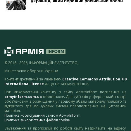
українця, який пережив російський полон
© 2018 - 2026, ІНФОРМАЦІЙНЕ АГЕНТСТВО,
Міністерство оборони України
Контент доступний за ліцензією
Creative Commons Attribution 4.0
International license
якщо не зазначено інше.
При використанні контенту з сайту АрміяInform посилання на
armyinform.com.ua
обов’язкове. Для суб’єктів у сфері онлайн-медіа
обов’язковим є розміщення у першому абзаці матеріалу прямого та
відкритого для пошукових систем гіперпосилання на цитований
матеріал.
Політика користування сайтом АрміяInform
Політика використання файлів cookie
Зауваження та пропозиції по роботі сайту надсилайте на адресу: