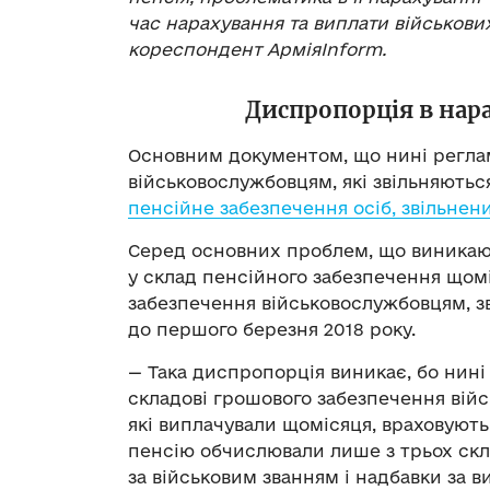
час нарахування та виплати військових
кореспондент АрміяInform.
Диспропорція в нара
Основним документом, що нині регла
військовослужбовцям, які звільняються
пенсійне забезпечення осіб, звільнени
Серед основних проблем, що виникают
у склад пенсійного забезпечення щом
забезпечення військовослужбовцям, з
до першого березня 2018 року.
— Така диспропорція виникає, бо нині
складові грошового забезпечення війсь
які виплачували щомісяця, враховують 
пенсію обчислювали лише з трьох скл
за військовим званням і надбавки за в