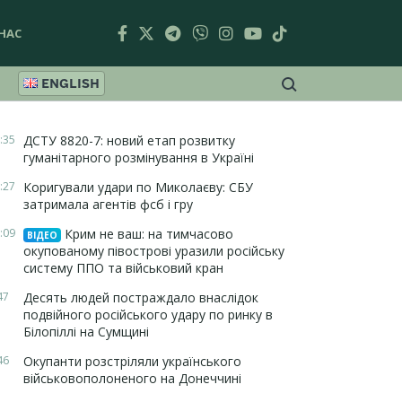
НАС
ENGLISH
:35
ДСТУ 8820-7: новий етап розвитку
гуманітарного розмінування в Україні
:27
Коригували удари по Миколаєву: СБУ
затримала агентів фсб і гру
:09
Крим не ваш: на тимчасово
ВІДЕО
окупованому півострові уразили російську
систему ППО та військовий кран
47
Десять людей постраждало внаслідок
подвійного російського удару по ринку в
Білопіллі на Сумщині
46
Окупанти розстріляли українського
військовополоненого на Донеччині