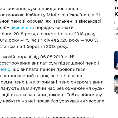
п
т
зстрочення сум підвищеної пенсії
К
постановою Кабінету Міністрів України від 21
ок пенсій особам, які звільнені з військової
С
осіб»
визначено
порядок виплати
К
чня 2018 року, а саме: з 1 січня 2018 року —
і 
н
2019 року — 75 %; з 1 січня 2020 року — 100 %
таном на 1 березня 2018 року.
ковій справі від 06.08.2019 р. №
 розстрочення виплат сум підвищеної пенсії
чено
, що виплата пенсій проводиться
 встановлений строк, але не пізніше
і суми пенсії, не отримані пенсіонером з вини
плачують за минулий час без обмеження будь-
ції втрати частини доходів. Тобто військову
 набуття на неї права без урахування часових
ідтвердження певних періодів військової