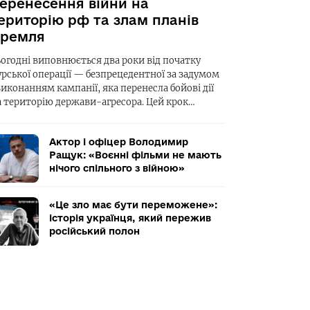
еренесення війни на
ериторію рф та злам планів
ремля
ьогодні виповнюється два роки від початку
урської операції — безпрецедентної за задумом
виконанням кампанії, яка перенесла бойові дії
а територію держави-агресора. Цей крок…
Актор і офіцер Володимир
Ращук: «Воєнні фільми не мають
нічого спільного з війною»
«Це зло має бути переможене»:
історія українця, який пережив
російський полон