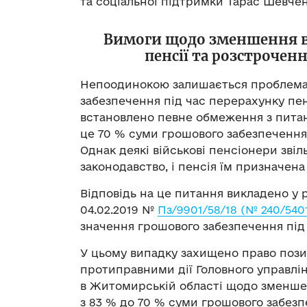
та соціальної підтримки Тарас Шевчен
Вимоги щодо зменшення ві
пенсії та розстрочен
Непоодинокою залишається проблема 
забезпечення під час перерахунку пен
встановлено певне обмеження з питан
це 70 % суми грошового забезпечення
Однак деякі військові пенсіонери звіл
законодавство, і пенсія їм призначена
Відповідь на це питання викладено у р
04.02.2019 №
Пз/9901/58/18 (№ 240/540
значення грошового забезпечення під
У цьому випадку захищено право пози
протиправними дії Головного управлі
в Житомирській області щодо зменшен
з 83 % до 70 % суми грошового забезп