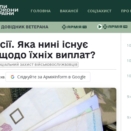
ГОЛОВНА
ВАКАНСІЇ
СОЦЗАХИСТ
ПРО 
ДОВІДНИК ВЕТЕРАНА
сії. Яка нині існує
10
щодо їхніх виплат?
10
ОЦІАЛЬНИЙ ЗАХИСТ ВІЙСЬКОВОСЛУЖБОВЦІВ
10
Слідкуйте за АрміяInform в Google
хв.
9:
9: