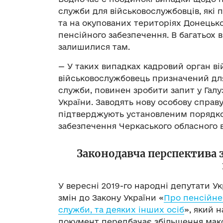
служби для військовослужбовців, які 
та на окупованих територіях Донецько
пенсійного забезпечення. В багатьох 
залишилися там.
— У таких випадках кадровий орган вій
військовослужбовець призначений дл
служби, повинен зробити запит у Гал
України. Заводять нову особову справу, 
підтверджують установленим порядком
забезпечення Черкаського обласного 
Законодавча перспектива 
У вересні 2019-го народні депутати 
змін до Закону України «
Про пенсійне 
служби, та деяких інших осіб
», який 
документ передбачає збільшення макси