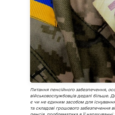
Питання пенсійного забезпечення, осо
військовослужбовців дедалі більше. Д
є чи не єдиним засобом для існування
та складові грошового забезпечення в
пенсія, проблематика в її нарахуванні 