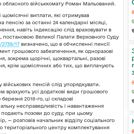
о обласного військкомату Роман Мальований.
 щомісячні виплати, які отримував
 пенсію за останні 24 календарні місяці,
ення, навіть індексацію слід враховувати в
ак, постановою Великої Палати Верховного Суду
/2738/17
визначено, що в обчисленні пенсії
мент грошового забезпечення, як одноразові
я, зокрема щорічні, щоквартальні, разові
ня, крім щомісячних або тих, що виплачують
 військових пенсій слід упорядкувати.
им врахують усі додаткові види грошового
 березня 2018-го, ці складові
іальну несправедливість і навантаження
в подають позови до суду, при цьому
р, — розповів начальник відділу соціального
го територіального центру комплектування