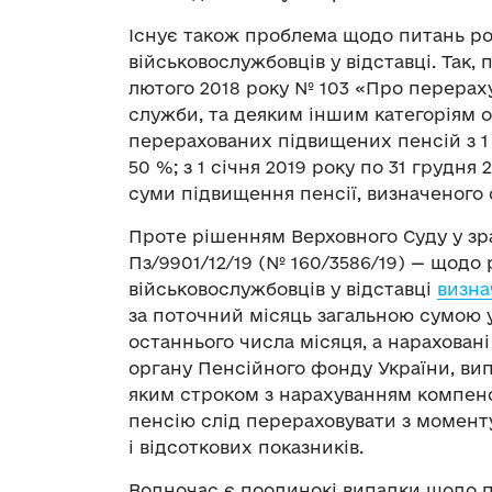
Існує також проблема щодо питань ро
військовослужбовців у відставці. Так, 
лютого 2018 року № 103 «Про перерахун
служби, та деяким іншим категоріям 
перерахованих підвищених пенсій з 1 сі
50 %; з 1 січня 2019 року по 31 грудня 
суми підвищення пенсії, визначеного с
Проте рішенням Верховного Суду у зраз
Пз/9901/12/19 (№ 160/3586/19) — щодо
військовослужбовців у відставці
визна
за поточний місяць загальною сумою у
останнього числа місяця, а нарахован
органу Пенсійного фонду України, ви
яким строком з нарахуванням компенса
пенсію слід перераховувати з моменту
і відсоткових показників.
Водночас є поодинокі випадки щодо п