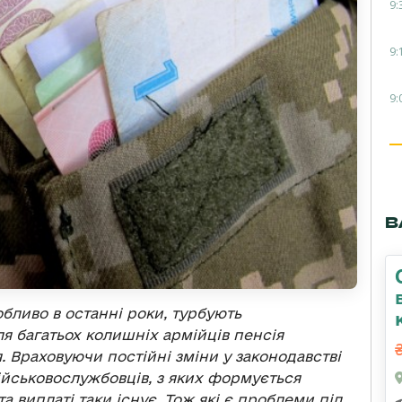
9:
9:
9:
В
бливо в останні роки, турбують
ля багатьох колишніх армійців пенсія
. Враховуючи постійні зміни у законодавстві
ійськовослужбовців, з яких формується
та виплаті таки існує. Тож які є проблеми під