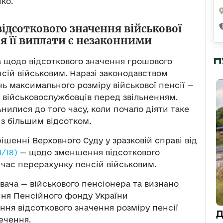
ко.
дсоткового значення військової
ня її виплати є незаконними
П
щодо відсоткового значення грошового
сій військовим. Наразі законодавством
ь максимального розміру військової пенсії —
 військовослужбовців перед звільненням.
ьнилися до того часу, коли почало діяти таке
 з більшим відсотком.
ішенні Верховного Суду у зразковій справі від
1/18)
— щодо зменшення відсоткового
 час перерахунку пенсій військовим.
вача — військового пенсіонера та визнано
ння Пенсійного фонду України
ня відсоткового значення розміру пенсії
Д
ечення.