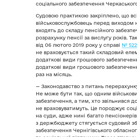
соціального забезпечення Черкаськог
Судовою практикою закріплено, що всі
військовослужбовець перед виходом на
входять до складу пенсійного забезпеч
розрахунку пенсії за вислугу років. Т
від 06 лютого 2019 року у справі
№ 522
не враховується такий складовий еле
додаткові види грошового забезпеченн
додаткові види грошового забезпечен
раз на місяць.
— Законодавство з питань перерахунку
Не може бути так, що одним військов
забезпечення, а тим, хто звільнився до
не враховуватимуть. Це породжує соц
на суди, адже нині багато пенсіонері
з держбюджету стягується судовий збі
забезпечення Чернігівського обласно