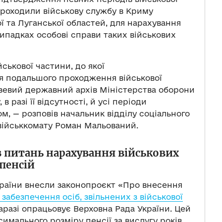
проходили військову службу в Криму
ї та Луганської областей, для нарахування
випадках особові справи таких військових
ськової частини, до якої
я подальшого проходження військової
узевий державний архів Міністерства оборони
в разі її відсутності, й усі періоди
, — розповів начальник відділу соціального
військкомату Роман Мальований.
з питань нарахування військових
пенсій
України внесли законопроєкт «Про внесення
забезпечення осіб, звільнених з військової
наразі опрацьовує Верховна Рада України. Цей
мального розміру пенсії за вислугу років