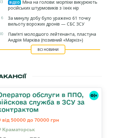
33
Міна на голови: морпіхи викурюють
ВІДЕО
російських штурмовиків з їхніх нір
16
За минулу добу було уражено 61 точку
вильоту ворожих дронів — СБС ЗСУ
00
Пам’яті молодшого лейтенанта, пластуна
Андрія Марківа (позивний «Маркіз»)
ВСІ НОВИНИ
АКАНСІЇ
Оператор обслуги в ППО,
війскова служба в ЗСУ за
контрактом
від 50000 до 70000 грн
Краматорськ