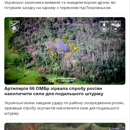
Українські захисники виявили та знищили ворожі дрони, які
готували засідку на одному з териконів під Покровськом.
Артилерія 66 ОМБр зірвала спробу росіян
накопичити сили для подальшого штурму
Українські воїни завдали удару по району зосередження росіян,
зірвавши спробу окупантів накопичити сили для подальшого
штурму.