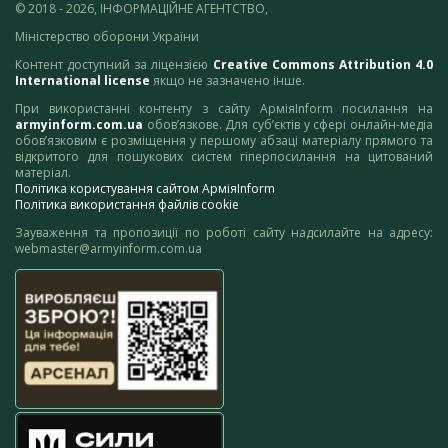
© 2018 - 2026, ІНФОРМАЦІЙНЕ АГЕНТСТВО,
Міністерство оборони України
Контент доступний за ліцензією
Creative Commons Attribution 4.0
International license
якщо не зазначено інше.
При використанні контенту з сайту АрміяInform посилання на
armyinform.com.ua
обов’язкове. Для суб’єктів у сфері онлайн-медіа
обов’язковим є розміщення у першому абзаці матеріалу прямого та
відкритого для пошукових систем гіперпосилання на цитований
матеріал.
Політика користування сайтом АрміяInform
Політика використання файлів cookie
Зауваження та пропозиції по роботі сайту надсилайте на адресу:
webmaster@armyinform.com.ua