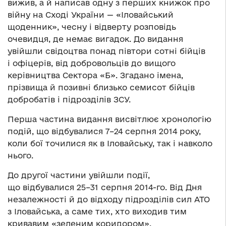
вижив, а й написав одну з перших книжок про
війну на Сході України — «Іловайський
щоденник», чесну і відверту розповідь
очевидця, де немає вигадок. До видання
увійшли свідоцтва понад півтори сотні бійців
і офіцерів, від добровольців до вищого
керівництва Сектора «Б». Згадано імена,
прізвища й позивні близько семисот бійців
добробатів і підрозділів ЗСУ.
Перша частина видання висвітлює хронологію
подій, що відбувалися 7–24 серпня 2014 року,
коли бої точилися як в Іловайську, так і навколо
нього.
До другої частини увійшли події,
що відбувалися 25–31 серпня 2014-го. Від Дня
незалежності й до відходу підрозділів сил АТО
з Іловайська, а саме тих, хто виходив тим
кривавим «зеленим коридором».