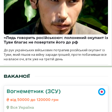
«Ледь говорить російською»: полонений окупант із
Туви благає не повертати його до рф
До рук українських військових потрапив російський окупант із
Туви, який пішов на війну заради грошей, проте побачивши все
на власні очі, втік уже на третій день
ВАКАНСІЇ
Вогнеметник (ЗСУ)
від 50000 до 120000 грн
Вся Україна