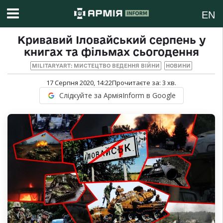
EN
Кривавий Іловайський серпень у
книгах та фільмах сьогодення
MILITARYART: МИСТЕЦТВО ВЕДЕННЯ ВІЙНИ
НОВИНИ
17 Серпня 2020, 14:22
Прочитаєте за:
3
хв.
Слідкуйте за АрміяInform в Google