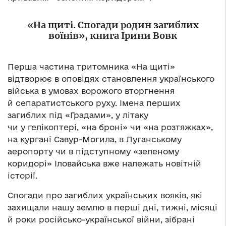
«На щиті. Спогади родин загиблих
воїнів», книга Ірини Вовк
Перша частина тритомника «На щиті»
відтворює в оповідях становлення українського
війська в умовах ворожого вторгнення
й сепаратистського руху. Імена перших
загиблих під «Градами», у літаку
чи у гелікоптері, «на броні» чи «на розтяжках»,
на кургані Савур-Могила, в Луганському
аеропорту чи в підступному «зеленому
коридорі» Іловайська вже належать новітній
історії.
Спогади про загиблих українських вояків, які
захищали нашу землю в перші дні, тижні, місяці
й роки російсько-української війни, зібрані