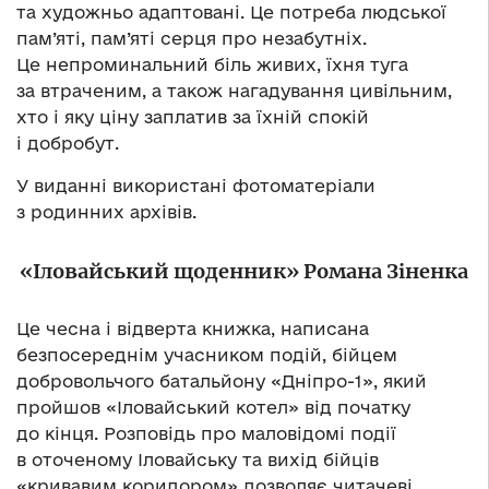
та художньо адаптовані. Це потреба людської
пам’яті, пам’яті серця про незабутніх.
Це непроминальний біль живих, їхня туга
за втраченим, а також нагадування цивільним,
хто і яку ціну заплатив за їхній спокій
і добробут.
У виданні використані фотоматеріали
з родинних архівів.
«Іловайський щоденник» Романа Зіненка
Це чесна і відверта книжка, написана
безпосереднім учасником подій, бійцем
добровольчого батальйону «Дніпро-1», який
пройшов «Іловайський котел» від початку
до кінця. Розповідь про маловідомі події
в оточеному Іловайську та вихід бійців
«кривавим коридором» дозволяє читачеві