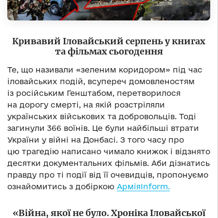
Кривавий Іловайський серпень у книгах
та фільмах сьогодення
Те, що називали «зеленим коридором» під час
іловайських подій, всупереч домовленостям
із російським Генштабом, перетворилося
на дорогу смерті, на якій розстріляли
українських військових та добровольців. Тоді
загинули 366 воїнів. Це були найбільші втрати
України у війні на Донбасі. З того часу про
цю трагедію написано чимало книжок і відзнято
десятки документальних фільмів. Аби дізнатись
правду про ті події від її очевидців, пропонуємо
ознайомитись з добіркою
АрміяInform.
«Війна, якої не було. Хроніка Іловайської