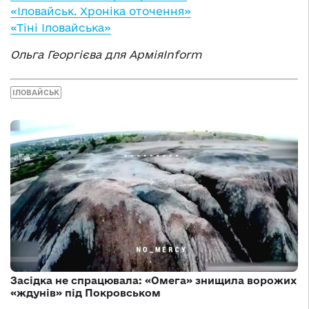
«Іловайськ. Хроніка оточення»
«Тіні Іловайська»
Ольга Георгієва для АрміяInform
ІЛОВАЙСЬК
Засідка не спрацювала: «Омега» знищила ворожих
«ждунів» під Покровськом