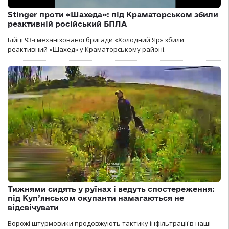
Stinger проти «Шахеда»: під Краматорськом збили
реактивній російський БПЛА
Бійці 93-ї механізованої бригади «Холодний Яр» збили
реактивний «Шахед» у Краматорському районі.
Тижнями сидять у руїнах і ведуть спостереження:
під Куп’янськом окупанти намагаються не
відсвічувати
Ворожі штурмовики продовжують тактику інфільтрації в наші