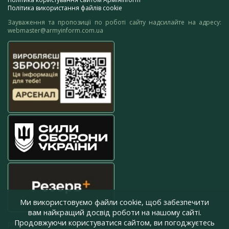
Політика використання файлів cookie
Зауваження та пропозиції по роботі сайту надсилайте на адресу:
webmaster@armyinform.com.ua
Ми використовуємо файли cookie, щоб забезпечити
вам найкращий досвід роботи на нашому сайті.
Продовжуючи користуватися сайтом, ви погоджуєтесь
press@armyinform.com.ua