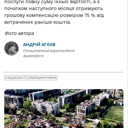
послуги повну суму їхньої вартості, а з
початком наступного місяця отримують
грошову компенсацію розміром 75 % від
витрачених раніше коштів.
Фото автора
АНДРІЙ АГЄЄВ
Позаштатний кореспондент
АрміяInform
СОЦЗАХИСТ
ХМЕЛЬНИЧЧИНА