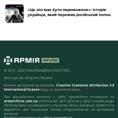
«Це зло має бути переможене»: історія
українця, який пережив російський полон
© 2018 - 2026, ІНФОРМАЦІЙНЕ АГЕНТСТВО,
Міністерство оборони України
Контент доступний за ліцензією
Creative Commons Attribution 4.0
International license
якщо не зазначено інше.
При використанні контенту з сайту АрміяInform посилання на
armyinform.com.ua
обов’язкове. Для суб’єктів у сфері онлайн-медіа
обов’язковим є розміщення у першому абзаці матеріалу прямого та
відкритого для пошукових систем гіперпосилання на цитований
матеріал.
Політика користування сайтом АрміяInform