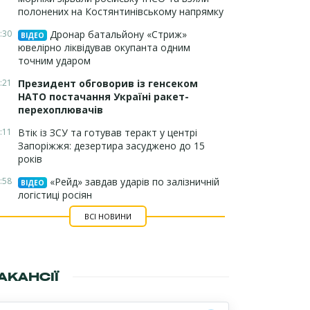
полонених на Костянтинівському напрямку
:30
Дронар батальйону «Стриж»
ВІДЕО
ювелірно ліквідував окупанта одним
точним ударом
:21
Президент обговорив із генсеком
НАТО постачання Україні ракет-
перехоплювачів
:11
Втік із ЗСУ та готував теракт у центрі
Запоріжжя: дезертира засуджено до 15
років
:58
«Рейд» завдав ударів по залізничній
ВІДЕО
логістиці росіян
ВСІ НОВИНИ
АКАНСІЇ