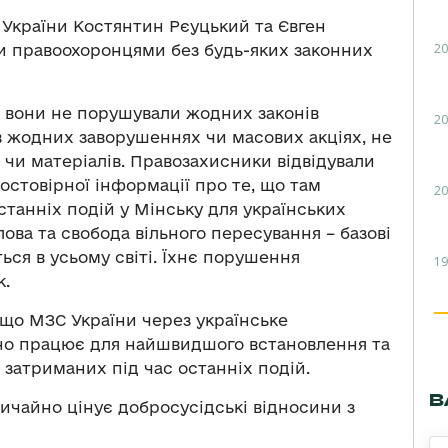
 України Костянтин Рєуцький та Євген
20
и правоохоронцями без будь-яких законних
, вони не порушували жодних законів
20
 в жодних заворушеннях чи масових акціях, не
чи матеріалів. Правозахисники відвідували
стовірної інформації про те, що там
20
станніх подій у Мінську для українських
лова та свобода вільного пересування – базові
ся в усьому світі. Їхнє порушення
19
к.
 що МЗС України через українське
но працює для найшвидшого встановлення та
 затриманих під час останніх подій.
В
вичайно цінує добросусідські відносини з