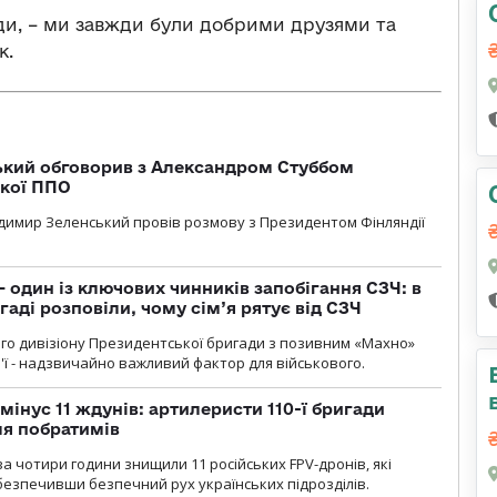
ди, – ми завжди були добрими друзями та
к.
кий обговорив з Александром Стуббом
ької ППО
димир Зеленський провів розмову з Президентом Фінляндії
 один із ключових чинників запобігання СЗЧ: в
аді розповіли, чому сім’я рятує від СЗЧ
го дивізіону Президентської бригади з позивним «Махно»
м'ї - надзвичайно важливий фактор для військового.
мінус 11 ждунів: артилеристи 110-ї бригади
ля побратимів
а чотири години знищили 11 російських FPV-дронів, які
абезпечивши безпечний рух українських підрозділів.