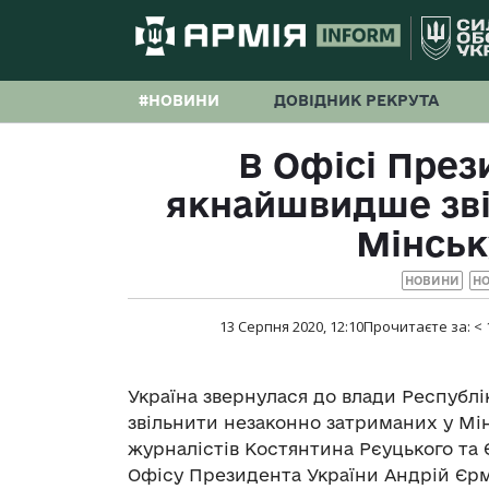
#НОВИНИ
ДОВІДНИК РЕКРУТА
В Офісі През
якнайшвидше зві
Мінськ
НОВИНИ
НО
13 Серпня 2020, 12:10
Прочитаєте за:
< 
Україна звернулася до влади Республ
звільнити незаконно затриманих у Мін
журналістів Костянтина Рєуцького та 
Офісу Президента України Андрій Єр