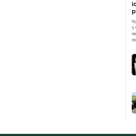
і
р
Ч
5
ч
л