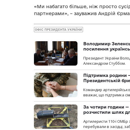
«Ми набагато більше, ніж просто сусі
партнерами», – зауважив Андрій Єрма
ОФІС ПРЕЗИДЕНТА УКРАЇНИ
Володимир Зеленсь
посилення українс
Президент України Воло
Александром Стуббом.
Підтримка родини —
Президентській бриг
Командир артилерійсько
вважає, що підтримка сі
За чотири години — 
розчистили шлях д
Артилеристи 110-ї ОМБр з
перебували в засідці, з