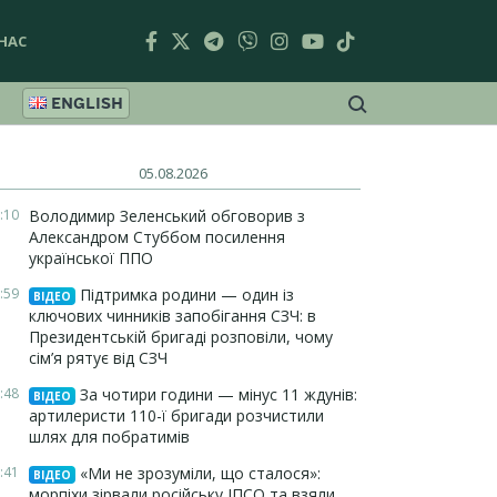
НАС
ENGLISH
05.08.2026
:10
Володимир Зеленський обговорив з
Александром Стуббом посилення
української ППО
:59
Підтримка родини — один із
ВІДЕО
ключових чинників запобігання СЗЧ: в
Президентській бригаді розповіли, чому
сім’я рятує від СЗЧ
:48
За чотири години — мінус 11 ждунів:
ВІДЕО
артилеристи 110-ї бригади розчистили
шлях для побратимів
:41
«Ми не зрозуміли, що сталося»:
ВІДЕО
морпіхи зірвали російську ІПСО та взяли