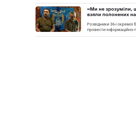
«Ми не зрозуміли, 
взяли полонених н
Розвідники 36-ї окремої 
провести інформаційно-п