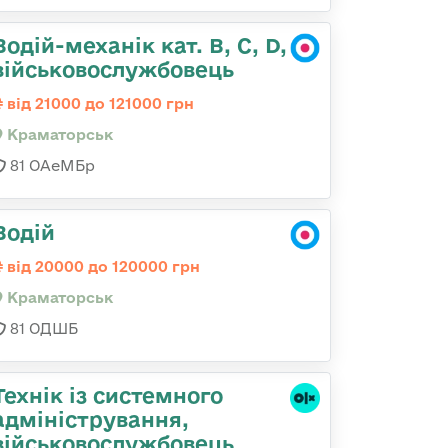
Водій-механік кат. В, С, D,
військовослужбовець
від 21000 до 121000 грн
Краматорськ
81 ОАеМБр
Водій
від 20000 до 120000 грн
Краматорськ
81 ОДШБ
Технік із системного
адміністрування,
військовослужбовець