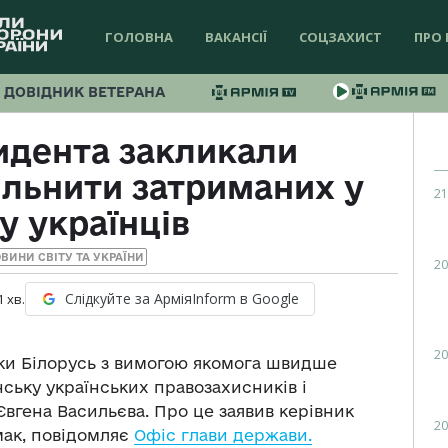
ГОЛОВНА
ВАКАНСІЇ
СОЦЗАХИСТ
ПРО 
ДОВІДНИК ВЕТЕРАНА
идента закликали
льнити затриманих у
21
у українців
ВИНИ СВІТУ ТА УКРАЇНИ
20
Слідкуйте за АрміяInform в Google
1
хв.
20
іки Білорусь з вимогою якомога швидше
ську українських правозахисників і
Євгена Васильєва. Про це заявив керівник
20
мак, повідомляє
Офіс глави держави.