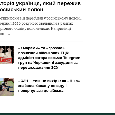
сторія українця, який пережив
осійський полон
отири роки він перебував у російському полоні,
 червня 2026 року його звільнили в рамках
ергового обміну полоненими. Наприкінці
ипня…
«Хмарами» та «грозою»
позначали військових ТЦК:
адміністратора восьми Telegram-
груп на Черкащині засудили за
перешкоджання ЗСУ
«СЗЧ — теж не вихід»: як «Ніка»
знайшла бажану посаду і
повернулася до війська