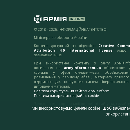
© 2018 - 2026, ІНФОРМАЦІЙНЕ АГЕНТСТВО,
Міністерство оборони України
Контент доступний за ліцензією
Creative Comm
Attribution 4.0 International license
якщо 
зазначено інше.
При використанні контенту з сайту АрміяInf
посилання на
armyinform.com.ua
обов’язкове. 
суб’єктів у сфері онлайн-медіа обов’язкови
розміщення у першому абзаці матеріалу прямого
відкритого для пошукових систем гіперпосилання
цитований матеріал.
Політика користування сайтом АрміяInform
Політика використання файлів cookie
Зауваження та пропозиції по роботі сайту надсилайте
Ми використовуємо файли cookie, щоб забезпе
адресу:
webmaster@armyinform.com.ua
використанн