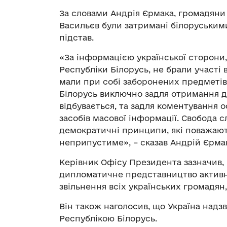
За словами Андрія Єрмака, громадяни
Васильєв були затримані білоруським
підстав.
«За інформацією української сторони
Республіки Білорусь, не брали участі
мали при собі заборонених предметів 
Білорусь виключно задля отримання до
відбувається, та задля коментування о
засобів масової інформації. Свобода с
демократичні принципи, які поважають
неприпустиме», – сказав Андрій Єрма
Керівник Офісу Президента зазначив,
дипломатичне представництво актив
звільнення всіх українських громадян,
Він також наголосив, що Україна надз
Республікою Білорусь.