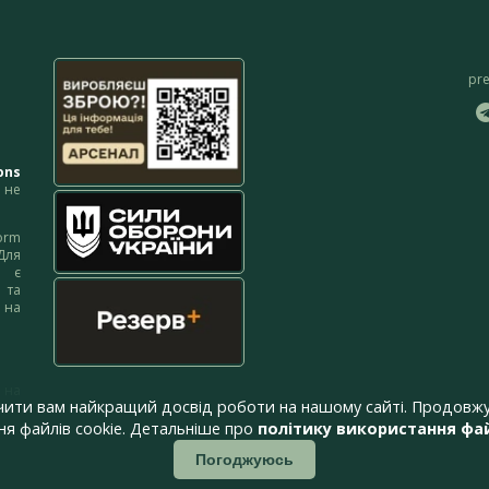
pr
ons
не
orm
Для
м є
 та
 на
 на
чити вам найкращий досвід роботи на нашому сайті. Продовжу
я файлів cookie. Детальніше про
політику використання фай
Погоджуюсь