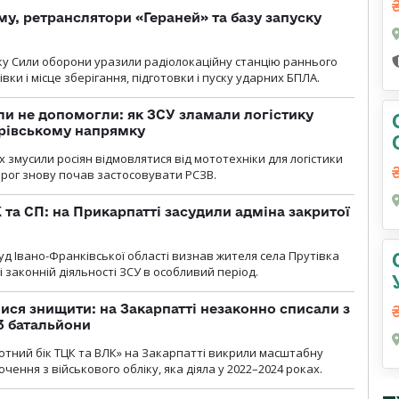
у, ретранслятори «Гераней» та базу запуску
року Сили оборони уразили радіолокаційну станцію раннього
ки і місце зберігання, підготовки і пуску ударних БПЛА.
и не допомогли: як ЗСУ зламали логістику
дрівському напрямку
х змусили росіян відмовлятися від мототехніки для логістики
орог знову почав застосовувати РСЗВ.
 та СП: на Прикарпатті засудили адміна закритої
д Івано-Франківської області визнав жителя села Прутівка
законній діяльності ЗСУ в особливий період.
ся знищити: на Закарпатті незаконно списали з
 3 батальйони
тний бік ТЦК та ВЛК» на Закарпатті викрили масштабну
ення з військового обліку, яка діяла у 2022–2024 роках.