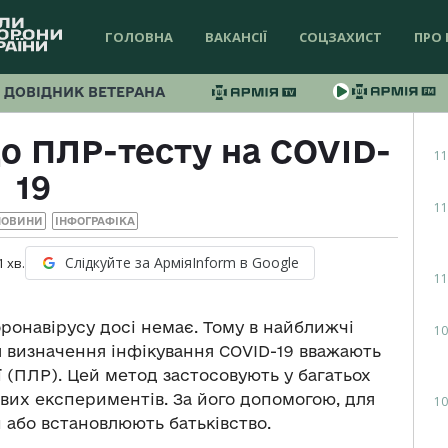
ГОЛОВНА
ВАКАНСІЇ
СОЦЗАХИСТ
ПРО 
ДОВІДНИК ВЕТЕРАНА
до ПЛР-тесту на COVID-
11
19
11
НОВИНИ
ІНФОГРАФІКА
Слідкуйте за АрміяInform в Google
1
хв.
11
оронавірусу досі немає. Тому в найближчі
10
 визначення інфікування COVID-19 вважають
ї (ПЛР). Цей метод застосовують у багатьох
вих експериментів. За його допомогою, для
10
 або встановлюють батьківство.