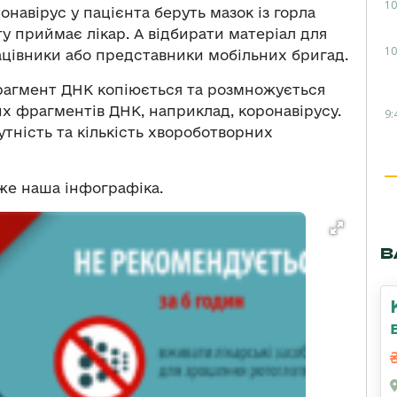
10
навірус у пацієнта беруть мазок із горла
у приймає лікар. А відбирати матеріал для
10
цівники або представники мобільних бригад.
рагмент ДНК копіюється та розмножується
х фрагментів ДНК, наприклад, коронавірусу.
9:
тність та кількість хвороботворних
же наша інфографіка.
В