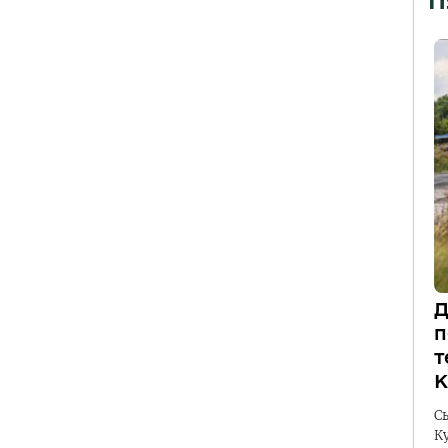
П
Д
п
т
К
С
К