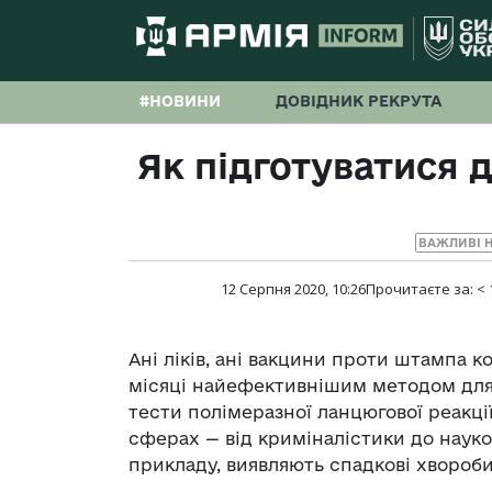
#НОВИНИ
ДОВІДНИК РЕКРУТА
Як підготуватися 
ВАЖЛИВІ 
12 Серпня 2020, 10:26
Прочитаєте за:
< 
Ані ліків, ані вакцини проти штампа к
місяці найефективнішим методом для
тести полімеразної ланцюгової реакці
сферах — від криміналістики до науко
прикладу, виявляють спадкові хвороби