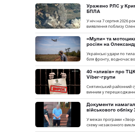
Уражено РЛС у Крим
БПЛА
У ніч на 7 серпня 2026 
виявлення поблизу Оленів
«Мули» та мотоцикл
росіян на Олексан
Українські удари по тила
біля фронту, водночас в
40 «зливів» про ТЦК
Viber-групи
Снятинський районний су
винним у перешкоджанні 
Документи намагали
військового обліку
У межах програми «Зворо
схему незаконного виключ