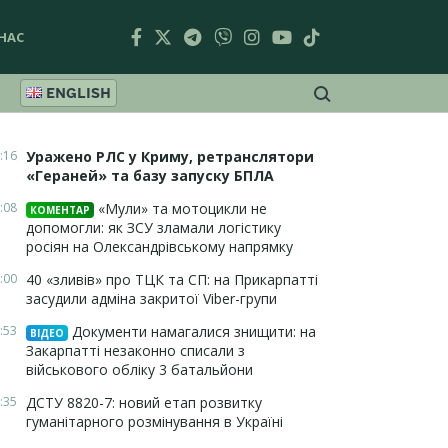
НАС
ENGLISH
:16
Уражено РЛС у Криму, ретранслятори
«Гераней» та базу запуску БПЛА
:08
«Мули» та мотоцикли не
КОМЕНТАР
допомогли: як ЗСУ зламали логістику
росіян на Олександрівському напрямку
:00
40 «зливів» про ТЦК та СП: на Прикарпатті
засудили адміна закритої Viber-групи
:53
Документи намагалися знищити: на
ВІДЕО
Закарпатті незаконно списали з
військового обліку 3 батальйони
:35
ДСТУ 8820-7: новий етап розвитку
гуманітарного розмінування в Україні