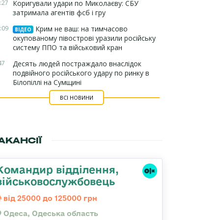
:27
Коригували удари по Миколаєву: СБУ
затримала агентів фсб і гру
:09
Крим не ваш: на тимчасово
ВІДЕО
окупованому півострові уразили російську
систему ППО та військовий кран
47
Десять людей постраждало внаслідок
подвійного російського удару по ринку в
Білопіллі на Сумщині
ВСІ НОВИНИ
АКАНСІЇ
Командир відділення,
військовослужбовець
від 25000 до 125000 грн
Одеса, Одеська область