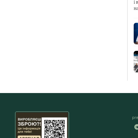
і 
н
pr