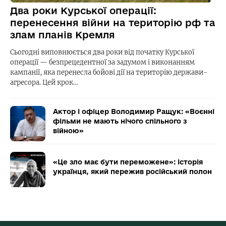
Два роки Курської операції:
перенесення війни на територію рф та
злам планів Кремля
Сьогодні виповнюється два роки від початку Курської
операції — безпрецедентної за задумом і виконанням
кампанії, яка перенесла бойові дії на територію держави-
агресора. Цей крок…
Актор і офіцер Володимир Ращук: «Воєнні
фільми не мають нічого спільного з
війною»
«Це зло має бути переможене»: історія
українця, який пережив російський полон