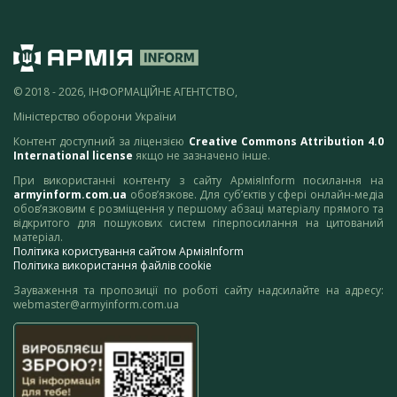
© 2018 - 2026, ІНФОРМАЦІЙНЕ АГЕНТСТВО,
Міністерство оборони України
Контент доступний за ліцензією
Creative Commons Attribution 4.0
International license
якщо не зазначено інше.
При використанні контенту з сайту АрміяInform посилання на
armyinform.com.ua
обов’язкове. Для суб’єктів у сфері онлайн-медіа
обов’язковим є розміщення у першому абзаці матеріалу прямого та
відкритого для пошукових систем гіперпосилання на цитований
матеріал.
Політика користування сайтом АрміяInform
Політика використання файлів cookie
Зауваження та пропозиції по роботі сайту надсилайте на адресу:
webmaster@armyinform.com.ua