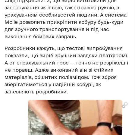
Слід підкреслити, що виріб виготовили для
застосування як лівою, так і правою рукою, з
урахуванням особливостей людини. А система
Molle дозволить прикріпити кобуру будь-куди
для зручного транспортування й під час
виконання бойових завдань.
Розробники кажуть, що тестові випробування
показали, що виріб зручний завдяки платформі.
А от страхувальний трос — точно не розріжеш і
не порвеш. Адже виконаний він зі стійких
матеріалів, обшитих поліамідом. Тож зброя
зберігатиметься у надійній кобурі, як
запевняють розробники.