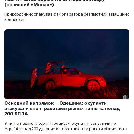
(позивний «Монах»)
Прикордонник опанував фах оператора безпілотних авіаційних
комплексів.
Основний напрямок — Одещина: окупанти
атакували вночі ракетами різних типів та понад
200 БПЛА
У ніч на неділю, 9 серпня, російські окупанти запустили по
Україні понад 200 ударних безпілотників та ракети різних типів.