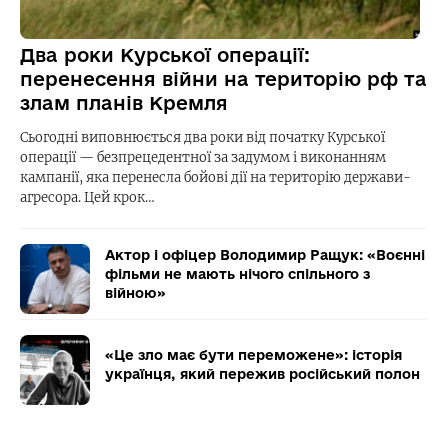
Два роки Курської операції:
перенесення війни на територію рф та
злам планів Кремля
Сьогодні виповнюється два роки від початку Курської
операції — безпрецедентної за задумом і виконанням
кампанії, яка перенесла бойові дії на територію держави-
агресора. Цей крок…
Актор і офіцер Володимир Ращук: «Воєнні
фільми не мають нічого спільного з
війною»
«Це зло має бути переможене»: історія
українця, який пережив російський полон