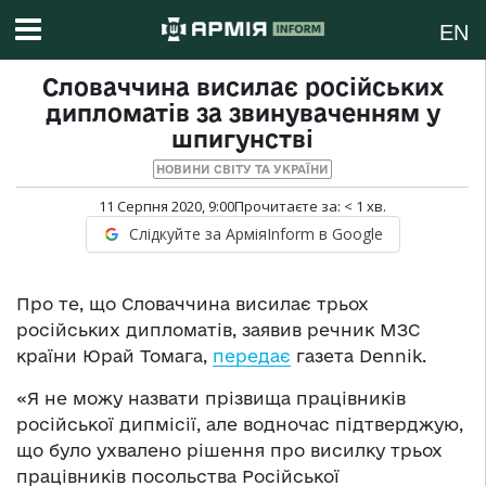
EN
Словаччина висилає російських
дипломатів за звинуваченням у
шпигунстві
НОВИНИ СВІТУ ТА УКРАЇНИ
11 Серпня 2020, 9:00
Прочитаєте за:
< 1
хв.
Слідкуйте за АрміяInform в Google
Про те, що Словаччина висилає трьох
російських дипломатів, заявив речник МЗС
країни Юрай Томага,
передає
газета Dennik.
«Я не можу назвати прізвища працівників
російської дипмісії, але водночас підтверджую,
що було ухвалено рішення про висилку трьох
працівників посольства Російської