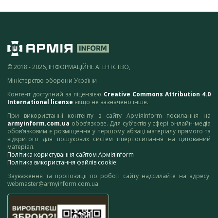
© 2018 - 2026, ІНФОРМАЦІЙНЕ АГЕНТСТВО,
Міністерство оборони України
Контент доступний за ліцензією
Creative Commons Attribution 4.0
International license
якщо не зазначено інше.
При використанні контенту з сайту АрміяInform посилання на
armyinform.com.ua
обов’язкове. Для суб’єктів у сфері онлайн-медіа
обов’язковим є розміщення у першому абзаці матеріалу прямого та
відкритого для пошукових систем гіперпосилання на цитований
матеріал.
Політика користування сайтом АрміяInform
Політика використання файлів cookie
Зауваження та пропозиції по роботі сайту надсилайте на адресу:
webmaster@armyinform.com.ua