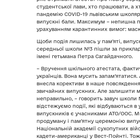
студентської лави, хто працювати, а х
пандемію COVID-19 львівським школяра
випускні бали. Максимум – непишна пр
урахуванням карантинних вимог: маски
Щоби подія лишилась у пам’яті, випус
середньої школи №3 пішли за приклад
імені гетьмана Петра Сагайдачного.
– Вручення шкільного атестата, факти
українців. Вона мусить запам’ятатися.
внесла корективи в наше повсякдення
звичайних випускних. Але залишити мо
неправильно, – говорить завуч школи 
відстежуємо події, які відбуваються в
випускників є учасниками АТО/ООС. М
продуману і пам’ятну церемонію випус
Національній академії сухопутних вій
кадети-американці у Вест-Пойнті. То