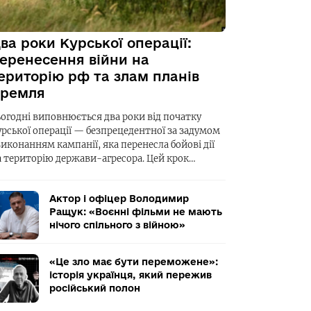
ва роки Курської операції:
еренесення війни на
ериторію рф та злам планів
ремля
ьогодні виповнюється два роки від початку
урської операції — безпрецедентної за задумом
виконанням кампанії, яка перенесла бойові дії
а територію держави-агресора. Цей крок…
Актор і офіцер Володимир
Ращук: «Воєнні фільми не мають
нічого спільного з війною»
«Це зло має бути переможене»:
історія українця, який пережив
російський полон