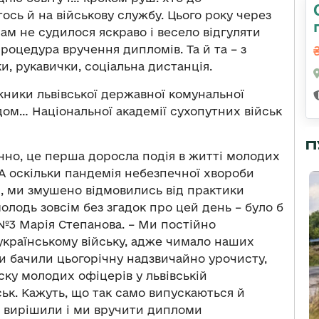
тось й на військову службу. Цього року через
м не судилося яскраво і весело відгуляти
оцедура вручення дипломів. Та й та – з
, рукавички, соціальна дистанція.
кники львівської державної комунальної
ом… Національної академії сухопутних військ
П
чно, це перша доросла подія в житті молодих
 А оскільки пандемія небезпечної хвороби
, ми змушено відмовились від практики
лодь зовсім без згадок про цей день – було б
№3 Марія Степанова. – Ми постійно
 українському війську, адже чимало наших
и бачили цьогорічну надзвичайно урочисту,
ку молодих офіцерів у львівській
ськ. Кажуть, що так само випускаються й
ж вирішили і ми вручити дипломи