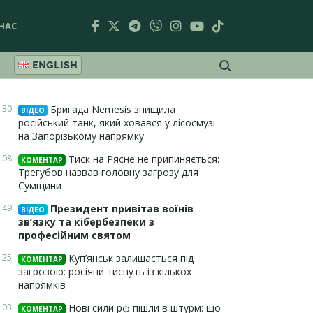
НАС
ENGLISH
:30
Бригада Nemesis знищила
ВІДЕО
російський танк, який ховався у лісосмузі
на Запорізькому напрямку
:08
Тиск на Рясне не припиняється:
КОМЕНТАР
Трегубов назвав головну загрозу для
Сумщини
:49
Президент привітав воїнів
ВІДЕО
зв’язку та кібербезпеки з
професійним святом
:25
Куп’янськ залишається під
КОМЕНТАР
загрозою: росіяни тиснуть із кількох
напрямків
:03
Нові сили рф пішли в штурм: що
КОМЕНТАР