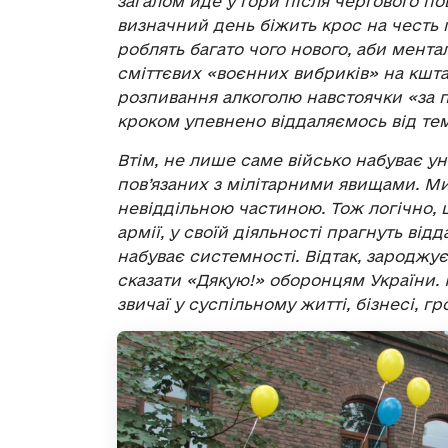
загалом йде у гори після чергового по
визначний день біжить крос на честь п
роблять багато чого нового, аби ментал
сміттєвих «воєнних вибриків» на кшта
розпивання алкоголю навстоячки «за п
кроком упевнено віддаляємось від тем
Втім, не лише саме військо набуває ун
пов’язаних з мілітарними явищами. Ми, 
невіддільною частиною. Тож логічно, 
армії, у своїй діяльності прагнуть ві
набуває системності. Відтак, зароджу
сказати «Дякую!» оборонцям України. 
звичаї у суспільному житті, бізнесі, гр