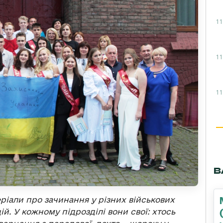
11
11
11
В
еріали про зачинання у різних військових
ій. У кожному підрозділі вони свої: хтось