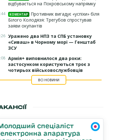
відбувається на Покровському напрямку
:44
Противник вигадує «успіхи» біля
КОМЕНТАР
Білого Колодязя: Трегубов спростував
заяви окупантів
:26
Уражено два НПЗ та СПБ установку
«Сиваш» в Чорному морі — Генштаб
ЗСУ
:08
Армія+ виповнилося два роки:
застосунком користуються троє з
чотирьох військовослужбовців
ВСІ НОВИНИ
АКАНСІЇ
Молодший спеціаліст
(електронна апаратура