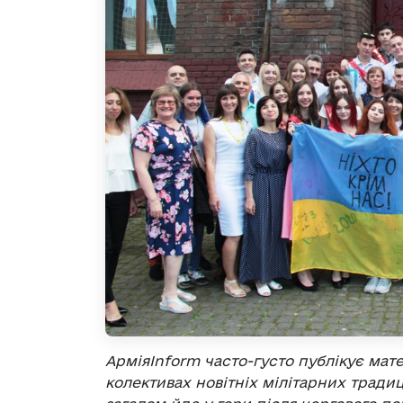
АрміяІnform часто-густо публікує мат
колективах новітніх мілітарних традиц