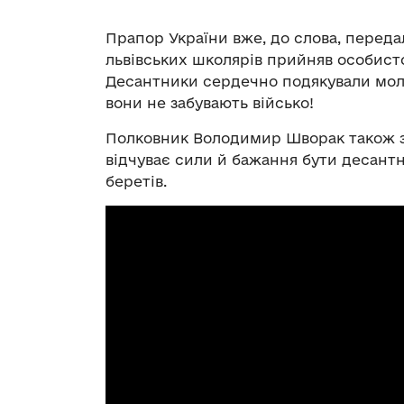
Прапор України вже, до слова, переда
львівських школярів прийняв особис
Десантники сердечно подякували моло
вони не забувають військо!
Полковник Володимир Шворак також за
відчуває сили й бажання бути десантн
беретів.