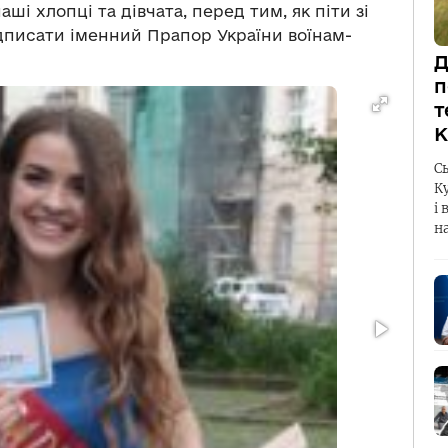
ші хлопці та дівчата, перед тим, як піти зі
ідписати іменний Прапор України воїнам-
Д
п
т
К
С
К
і 
н