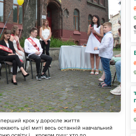
 перший крок у доросле життя
екають цієї миті весь останній навчальний
дню освіту і… кроком руш: хто до