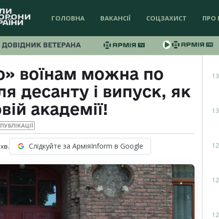
ГОЛОВНА
ВАКАНСІЇ
СОЦЗАХИСТ
ПРО 
ДОВІДНИК ВЕТЕРАНА
ю» воїнам можна по
13
я десанту і випуск, як
вій академії!
13
ПУБЛІКАЦІЇ
12
Слідкуйте за АрміяInform в Google
хв.
12
12