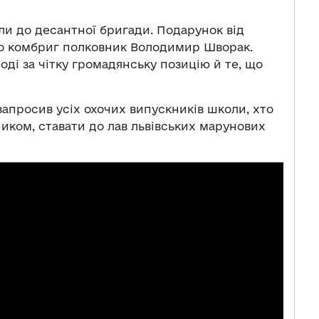
ли до десантної бригади. Подарунок від
то комбриг полковник Володимир Шворак.
ді за чітку громадянську позицію й те, що
просив усіх охочих випускників школи, хто
иком, ставати до лав львівських марунових