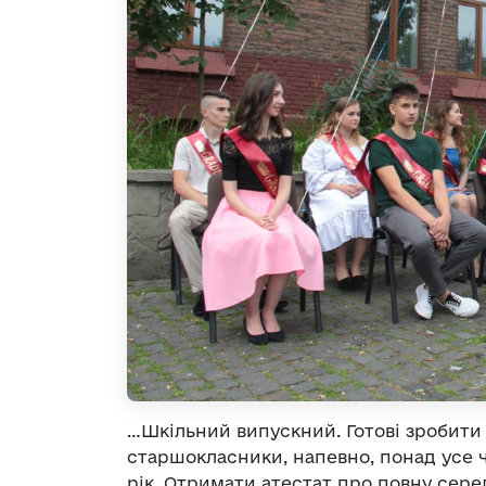
…Шкільний випускний. Готові зробити
старшокласники, напевно, понад усе ч
рік. Отримати атестат про повну сере