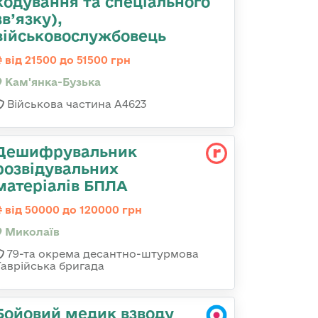
кодування та спеціального
зв’язку),
військовослужбовець
від 21500 до 51500 грн
Кам'янка-Бузька
Військова частина А4623
Дешифрувальник
розвідувальних
матеріалів БПЛА
від 50000 до 120000 грн
Миколаїв
79-та окрема десантно-штурмова
Таврійська бригада
Бойовий медик взводу