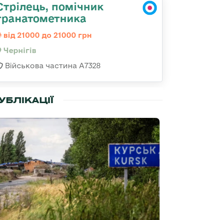
Стрілець, помічник
гранатометника
від 21000 до 21000 грн
Чернігів
Військова частина А7328
УБЛІКАЦІЇ