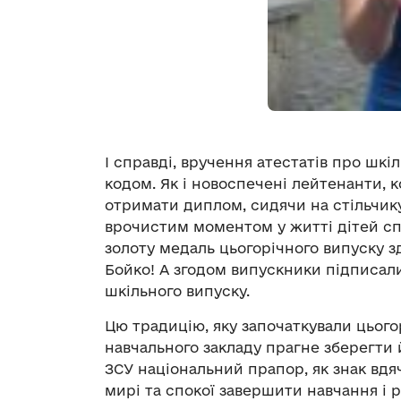
І справді, вручення атестатів про шкі
кодом. Як і новоспечені лейтенанти, к
отримати диплом, сидячи на стільчику,
врочистим моментом у житті дітей спо
золоту медаль цьогорічного випуску 
Бойко! А згодом випускники підписали
шкільного випуску.
Цю традицію, яку започаткували цього
навчального закладу прагне зберегти 
ЗСУ національний прапор, як знак вдя
мирі та спокої завершити навчання і 