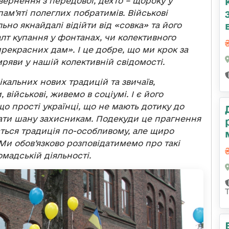
вернення з передової, дехто – щороку у
ам’яті полеглих побратимів. Військові
ьно якнайдалі відійти від «совка» та його
лт купання у фонтанах, чи колективного
рекрасних дам». І це добре, що ми крок за
ряви у нашій колективній свідомості.
ікальних нових традицій та звичаїв,
військові, живемо в соціумі. І є його
що прості українці, що не мають дотику до
ддати шану захисникам. Подекуди це прагнення
ється традиція по-особливому, але щиро
Ми обов’язково розповідатимемо про такі
омадській діяльності.