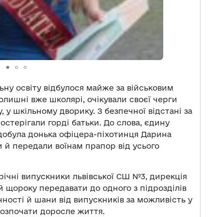
льну освіту відбулося майже за військовим
олишні вже школярі, очікували своєї черги
 у шкільному дворику. З безпечної відстані за
стерігали горді батьки. До слова, єдину
здобула донька офіцера-піхотинця Дарина
 й передали воїнам прапор від усього
річні випускники львівської СШ №3, дирекція
й щороку передавати до одного з підрозділів
чності й шани від випускників за можливість у
розпочати доросле життя.