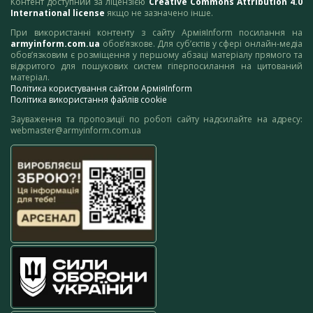
Контент доступний за ліцензією
Creative Commons Attribution 4.0
International license
якщо не зазначено інше.
При використанні контенту з сайту АрміяInform посилання на
armyinform.com.ua
обов’язкове. Для суб’єктів у сфері онлайн-медіа
обов’язковим є розміщення у першому абзаці матеріалу прямого та
відкритого для пошукових систем гіперпосилання на цитований
матеріал.
Політика користування сайтом АрміяInform
Політика використання файлів cookie
Зауваження та пропозиції по роботі сайту надсилайте на адресу:
webmaster@armyinform.com.ua