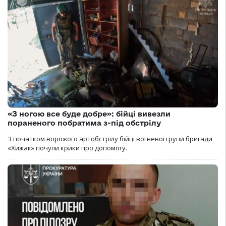
«З ногою все буде добре»: бійці вивезли
пораненого побратима з-під обстрілу
З початком ворожого артобстрілу бійці вогневої групи бригади
«Хижак» почули крики про допомогу.