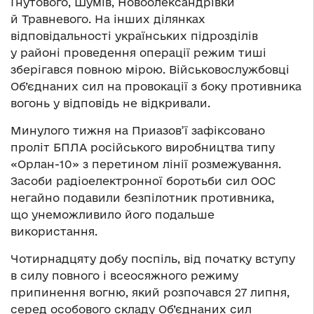
Гнутового, Шумів, Новоолександрівки
й Травневого. На інших ділянках
відповідальності українських підрозділів
у районі проведення операції режим тиші
зберігався повною мірою. Військовослужбовці
Об’єднаних сил на провокації з боку противника
вогонь у відповідь не відкривали.
Минулого тижня на Приазов’ї зафіксовано
проліт БПЛА російського виробництва типу
«Орлан-10» з перетином лінії розмежування.
Засоби радіоелектронної боротьби сил ООС
негайно подавили безпілотник противника,
що унеможливило його подальше
використання.
Чотирнадцяту добу поспіль, від початку вступу
в силу повного і всеосяжного режиму
припинення вогню, який розпочався 27 липня,
серед особового складу Об’єднаних сил