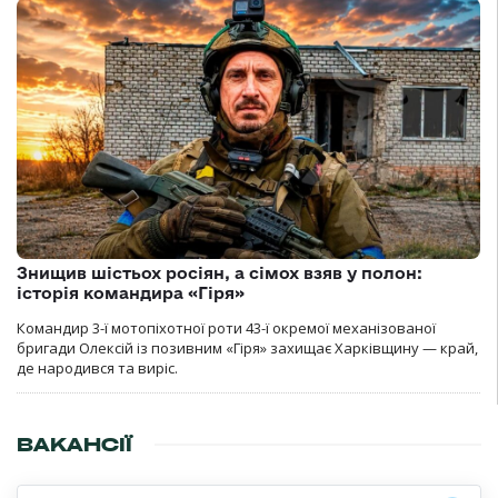
Знищив шістьох росіян, а сімох взяв у полон:
історія командира «Гіря»
Командир 3-ї мотопіхотної роти 43-ї окремої механізованої
бригади Олексій із позивним «Гіря» захищає Харківщину — край,
де народився та виріс.
ВАКАНСІЇ