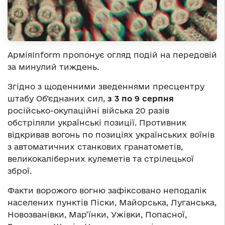
АрміяInform пропонує огляд подій на передовій
за минулий тиждень.
Згідно з щоденними зведеннями пресцентру
штабу Об’єднаних сил,
з 3 по 9 серпня
російсько-окупаційні війська 20 разів
обстріляли українські позиції. Противник
відкривав вогонь по позиціях українських воїнів
з автоматичних станкових гранатометів,
великокаліберних кулеметів та стрілецької
зброї.
Факти ворожого вогню зафіксовано неподалік
населених пунктів Піски, Майорська, Луганська,
Новозванівки, Мар’їнки, Ужівки, Попасної,