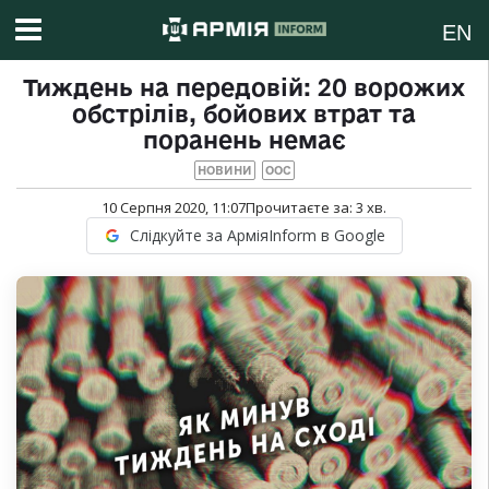
EN
Тиждень на передовій: 20 ворожих
обстрілів, бойових втрат та
поранень немає
НОВИНИ
ООС
10 Серпня 2020, 11:07
Прочитаєте за:
3
хв.
Слідкуйте за АрміяInform в Google