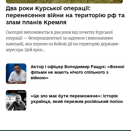
Два роки Курської операції:
перенесення війни на територію рф та
злам планів Кремля
Сьогодні виповнюється два роки від початку Курської
операції — безпрецедентної за задумом і виконанням
кампанії, яка перенесла бойові дії на територію держави-
агресора. Цей крок…
Актор і офіцер Володимир Ращук: «Воєнні
фільми не мають нічого спільного з
війною»
«Це зло має бути переможене»: історія
українця, який пережив російський полон