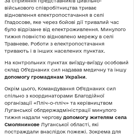
За сприяння представників цивільно-
військового співробітництва триває
відновлення електропостачання в селі
Гладосове, яке через бойові дії тривалий час
було відрізане від електроживлення. Минулого
тижня повністю відновлено мережу в селі
Травневе. Роботи з електропостачання
тривають і в інших населених пунктах.
На контрольних пунктах виїзду-виїзду особовий
склад Об’єднаних сил надавав медичну та іншу
допомогу громадянам України
.
Окрім цього, Командування Об’єднаних сил
спільно з координаторами Благодійної
організації «Пліч-о-пліч» та керівництвом
Луганської облдержадміністрації минулого
тижня надали чергову
допомогу жителям села
Смолянинове
Луганської області, які
постраждали внаслідок пожежі. Зокрема для