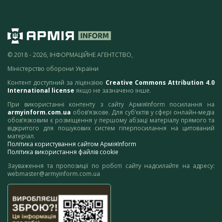
© 2018 - 2026, ІНФОРМАЦІЙНЕ АГЕНТСТВО,
Міністерство оборони України
Контент доступний за ліцензією
Creative Commons Attribution 4.0
International license
якщо не зазначено інше.
При використанні контенту з сайту АрміяInform посилання на
armyinform.com.ua
обов’язкове. Для суб’єктів у сфері онлайн-медіа
обов’язковим є розміщення у першому абзаці матеріалу прямого та
відкритого для пошукових систем гіперпосилання на цитований
матеріал.
Політика користування сайтом АрміяInform
Політика використання файлів cookie
Зауваження та пропозиції по роботі сайту надсилайте на адресу:
webmaster@armyinform.com.ua