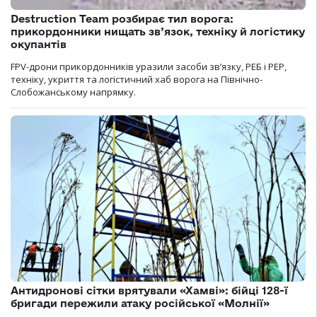
Destruction Team розбирає тил ворога:
прикордонники нищать зв’язок, техніку й логістику
окупантів
FPV-дрони прикордонників уразили засоби зв’язку, РЕБ і РЕР,
техніку, укриття та логістичний хаб ворога на Північно-
Слобожанському напрямку.
Антидронові сітки врятували «Хамві»: бійці 128-ї
бригади пережили атаку російської «Молнії»