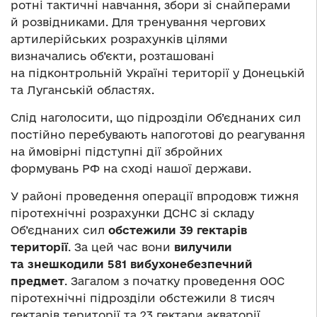
ротні тактичні навчання, збори зі снайперами
й розвідниками. Для тренування чергових
артилерійських розрахунків цілями
визначались об’єкти, розташовані
на підконтрольній Україні території у Донецькій
та Луганській областях.
Слід наголосити, що підрозділи Об’єднаних сил
постійно перебувають напоготові до реагування
на ймовірні підступні дії збройних
формувань РФ на сході нашої держави.
У районі проведення операції впродовж тижня
піротехнічні розрахунки ДСНС зі складу
Об’єднаних сил
обстежили
39 гектарів
території
. За цей час вони
вилучили
та знешкодили 581 вибухонебезпечний
предмет
. Загалом з початку проведення ООС
піротехнічні підрозділи обстежили 8 тисяч
гектарів території та 23 гектари акваторії,