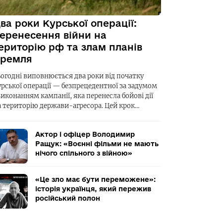
ва роки Курської операції:
еренесення війни на
ериторію рф та злам планів
ремля
ьогодні виповнюється два роки від початку
урської операції — безпрецедентної за задумом
виконанням кампанії, яка перенесла бойові дії
а територію держави-агресора. Цей крок…
Актор і офіцер Володимир
Ращук: «Воєнні фільми не мають
нічого спільного з війною»
«Це зло має бути переможене»:
історія українця, який пережив
російський полон