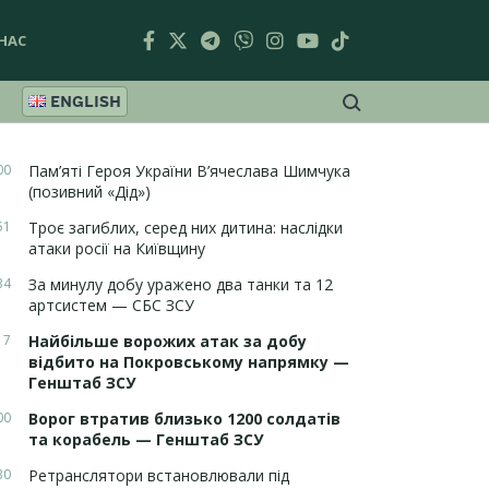
НАС
ENGLISH
00
Пам’яті Героя України В’ячеслава Шимчука
(позивний «Дід»)
51
Троє загиблих, серед них дитина: наслідки
атаки росії на Київщину
34
За минулу добу уражено два танки та 12
артсистем — СБС ЗСУ
17
Найбільше ворожих атак за добу
відбито на Покровському напрямку —
Генштаб ЗСУ
00
Ворог втратив близько 1200 солдатів
та корабель — Генштаб ЗСУ
30
Ретранслятори встановлювали під