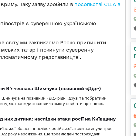
Криму. Таку заяву зробили в
посольстві США в
 півострів є суверенною українською
ів світу ми закликаємо Росію припинити
мських татар і покинути суверенну
дипломатичному представництві.
їни В’ячеслава Шимчука (позивний «Дід»)
а Шимчука на позивний «Дід» рідні, друзі та побратими
ину, яка завжди знаходила змогу подбати про інших.
д них дитина: наслідки атаки росії на Київщину
ївської області внаслідок російської атаки загинули троє
2022 року народження. Ще троє людей постраждали.