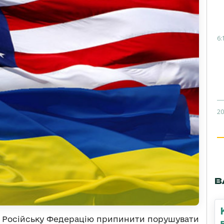
6:
20
В
 Російську Федерацію припинити порушувати