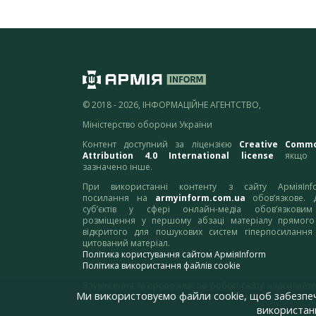
© 2018 - 2026, ІНФОРМАЦІЙНЕ АГЕНТСТВО,
Міністерство оборони України
Контент доступний за ліцензією
Creative Comm
Attribution 4.0 International license
якщо 
зазначено інше.
При використанні контенту з сайту АрміяInf
посилання на
armyinform.com.ua
обов’язкове. 
суб’єктів у сфері онлайн-медіа обов’язкови
розміщення у першому абзаці матеріалу прямого
відкритого для пошукових систем гіперпосилання
цитований матеріал.
Політика користування сайтом АрміяInform
Політика використання файлів cookie
Зауваження та пропозиції по роботі сайту надсилайте
Ми використовуємо файли cookie, щоб забезпе
адресу:
webmaster@armyinform.com.ua
використанн