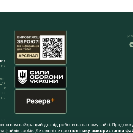
pr
ons
не
orm
Для
м є
 та
 на
 на
чити вам найкращий досвід роботи на нашому сайті. Продовжу
я файлів cookie. Детальніше про
політику використання фай