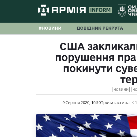
#НОВИНИ
ДОВІДНИК РЕКРУТА
США закликал
порушення прав
покинути сув
те
НОВИНИ
НО
9 Серпня 2020, 10:50
Прочитаєте за:
< 1