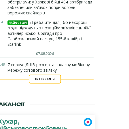
обстрілами: у Харкові бійці 40-ї артбригади
забезпечили зв’язок попри вогонь
ворожих снайперів
14
«Треба йти далі, бо нехороші
ЛАЙФСТОРІ
люди відходять з позицій»: зв’язківець 40-ї
артилерійської бригади про
Слобожанський наступ, 155-й калібр і
Starlink
07.08.2026
:49
7 корпус ДШВ розгортає власну мобільну
мережу сотового зв’язку
ВСІ НОВИНИ
АКАНСІЇ
Кухар,
військовослужбовець