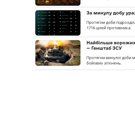
За минулу добу ура
Протягом доби підрозді
1716 цілей противника.
Найбільше ворожих 
— Генштаб ЗСУ
Протягом минулої доби м
бойових зіткнень.