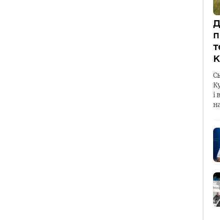
Д
п
т
К
С
К
і 
н