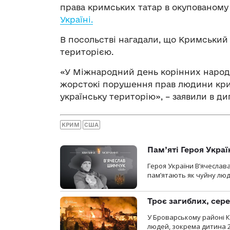
права кримських татар в окупованому 
Україні.
В посольстві нагадали, що Кримський
територією.
«У Міжнародний день корінних народ
жорстокі порушення прав людини кри
українську територію», – заявили в 
КРИМ
США
Пам’яті Героя Укра
Героя України В’ячеслав
пам’ятають як чуйну люд
Троє загиблих, сере
У Броварському районі Ки
людей, зокрема дитина 