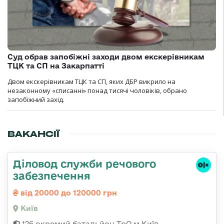
Суд обрав запобіжні заходи двом екскерівникам
ТЦК та СП на Закарпатті
Двом екскерівникам ТЦК та СП, яких ДБР викрило на
незаконному «списанні» понад тисячі чоловіків, обрано
запобіжний захід.
ВАКАНСІЇ
Діловод служби речового
забезпечення
від 20000 до 120000 грн
Київ
126 окремий батальйон ТрО м.Київ