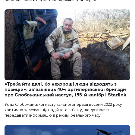
«Треба йти далі, бо нехороші люди відходять з
позицій»: зв’язківець 40-ї артилерійської бригади
про Слобожанський наступ, 155-й калібр і Starlink
Успіх Слобожанської наступальної операції восени 2022 року
критично залежав від надійного зв’язку, що дозволяв
передавати інформацію в режимі реального часу.