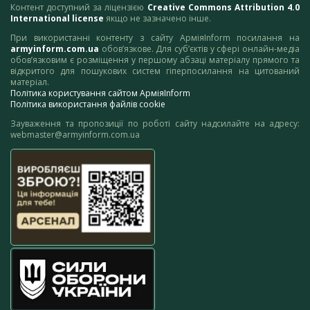
Контент доступний за ліцензією
Creative Commons Attribution 4.0
International license
якщо не зазначено інше.
При використанні контенту з сайту АрміяInform посилання на
armyinform.com.ua
обов’язкове. Для суб’єктів у сфері онлайн-медіа
обов’язковим є розміщення у першому абзаці матеріалу прямого та
відкритого для пошукових систем гіперпосилання на цитований
матеріал.
Політика користування сайтом АрміяInform
Політика використання файлів cookie
Зауваження та пропозиції по роботі сайту надсилайте на адресу:
webmaster@armyinform.com.ua