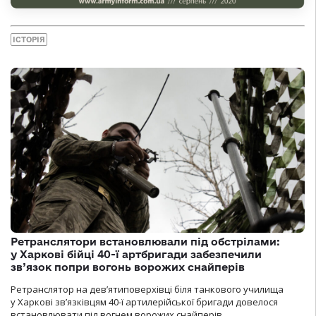
ІСТОРІЯ
Ретранслятори встановлювали під обстрілами:
у Харкові бійці 40-ї артбригади забезпечили
зв’язок попри вогонь ворожих снайперів
Ретранслятор на дев’ятиповерхівці біля танкового училища
у Харкові зв’язківцям 40-ї артилерійської бригади довелося
встановлювати під вогнем ворожих снайперів.