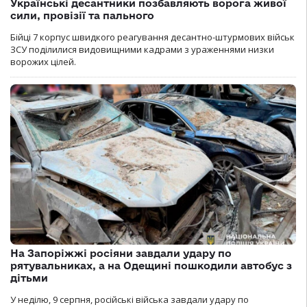
Українські десантники позбавляють ворога живої
сили, провізії та пального
Бійці 7 корпус швидкого реагування десантно-штурмових військ
ЗСУ поділилися видовищними кадрами з ураженнями низки
ворожих цілей.
На Запоріжжі росіяни завдали удару по
рятувальниках, а на Одещині пошкодили автобус з
дітьми
У неділю, 9 серпня, російські війська завдали удару по