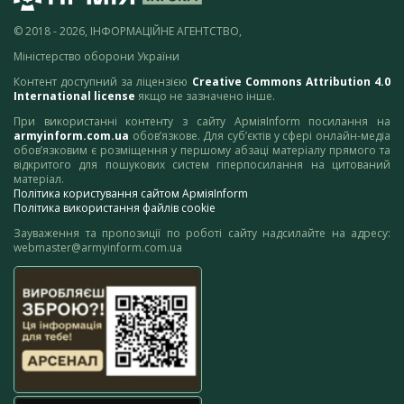
© 2018 - 2026, ІНФОРМАЦІЙНЕ АГЕНТСТВО,
Міністерство оборони України
Контент доступний за ліцензією
Creative Commons Attribution 4.0
International license
якщо не зазначено інше.
При використанні контенту з сайту АрміяInform посилання на
armyinform.com.ua
обов’язкове. Для суб’єктів у сфері онлайн-медіа
обов’язковим є розміщення у першому абзаці матеріалу прямого та
відкритого для пошукових систем гіперпосилання на цитований
матеріал.
Політика користування сайтом АрміяInform
Політика використання файлів cookie
Зауваження та пропозиції по роботі сайту надсилайте на адресу:
webmaster@armyinform.com.ua