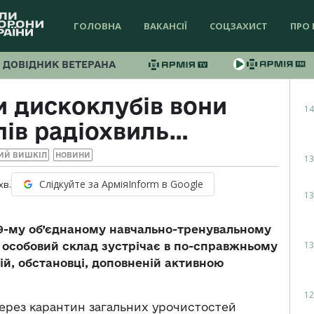
ГОЛОВНА
ВАКАНСІЇ
СОЦЗАХИСТ
ПРО 
ДОВІДНИК ВЕТЕРАНА
и дискоклубів вони
14
пів радіохвиль…
ИЙ ВИШКІЛ
НОВИНИ
13
Слідкуйте за АрміяInform в Google
хв.
13
79-му об’єднаному навчально-тренувальному
13
у особовий склад зустрічає в по-справжньому
ій, обстановці, доповненій активною
12
через карантин загальних урочистостей