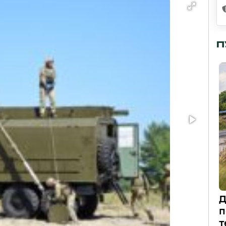
П
Д
п
т