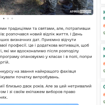
ими традиціями та святами, але, потрапивши
ів: розпочався новий відлік життя. І День
 інших визначних дат. Приємно відчути
авої професії. Це і додаткова мотивація, щоб
і, які ми вдосконалимо після розподілу
програму опановуємо у класах і в полі, попри
ргій.
нкурсу на звання найкращого фахівця
чікували початку випробувань.
ї близько двох років. Але за цей нетривалий
ом і зі своїм екіпажем виборов право
нях.