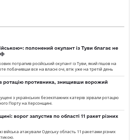
ійською»: полонений окупант із Туви благає не
рф
кових потрапив російський окупант із Туви, який пішов на
те побачивши все на власні очі, втік уже на третій день
ав ротацію противника, знищивши ворожий
пущені з українських безекіпажних катерів зірвали ротацію
зного Порту на Херсонщині.
ині: ворог запустив по області 11 ракет різних
ські війська атакували Одеську область 11 ракетами різних
істикою.