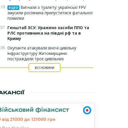
:19
Вигнали з туалету: українські FPV
ВІДЕО
змусили росіянина припуститися фатальної
помилки
:57
Генштаб ЗСУ: Уражено засоби ППО та
РЛС противника на півдні рф та в
Криму
:38
Окупанти атакували вночі цивільну
інфраструктуру Житомирщини:
постраждали троє цивільних
ВСІ НОВИНИ
АКАНСІЇ
Військовий фінансист
від 21000 до 121000 грн