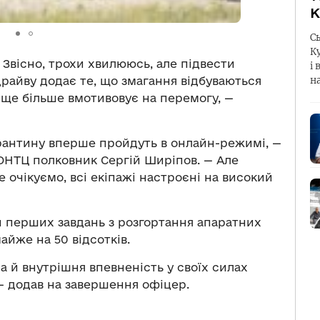
К
С
К
 Звісно, трохи хвилююсь, але підвести
і 
райву додає те, що змагання відбуваються
н
 ще більше вмотивовує на перемогу, —
рантину вперше пройдуть в онлайн-режимі, —
 ОНТЦ полковник Сергій Ширіпов. — Але
очікуємо, всі екіпажі настроєні на високий
 перших завдань з розгортання апаратних
айже на 50 відсотків.
 а й внутрішня впевненість у своїх силах
 — додав на завершення офіцер.