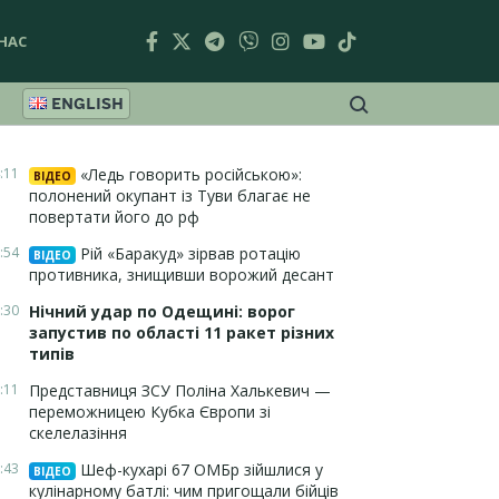
НАС
ENGLISH
:11
«Ледь говорить російською»:
ВІДЕО
полонений окупант із Туви благає не
повертати його до рф
:54
Рій «Баракуд» зірвав ротацію
ВІДЕО
противника, знищивши ворожий десант
:30
Нічний удар по Одещині: ворог
запустив по області 11 ракет різних
типів
:11
Представниця ЗСУ Поліна Халькевич —
переможницею Кубка Європи зі
скелелазіння
:43
Шеф-кухарі 67 ОМБр зійшлися у
ВІДЕО
кулінарному батлі: чим пригощали бійців