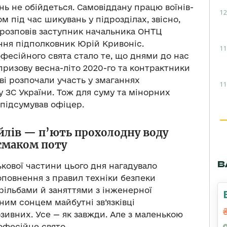
ень не обійдеться. Самовіддану працю воїнів-
12
ом під час шикувань у підрозділах, звісно,
 розповів заступник начальника ОНТЦ
ння підполковник Юрій Кривоніс.
11
фесійного свята стало те, що днями до нас
ризову весна-літо 2020-го та контрактники
ові розпочали участь у змаганнях
11
у ЗС України. Тож для суму та мінорних
 підсумував офіцер.
ейлів — п’ють прохолодну воду
смаком поту
В
кової частини цього дня нагадувало
оповнення з правил техніки безпеки
ільбами й заняттями з інженерної
ним сонцем майбутні зв’язківці
озивних. Усе — як завжди. Але з маленькою
офесійне свято.