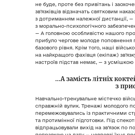
не буде, проте без привітань і заохоч
зв’язківців відзначать святковим наказ
з дотриманням належної дистанції, —
з морально-психологічного забезпече
— А головною особливістю нашого про
прибуло чергове молоде поповнення п
базового рівня. Крім того, наші військ
на найкращого фахівця (екіпаж) зв’язк
настроїв підстав немає, — з усмішкою
…А замість літніх кокт
з при
Навчально-тренувальне містечко війсь
справжній вулик. Тренажі молодого п
перемежовувались із практичними стр
та протимінної підготовки. Під спекот
відпрацьовували вихід на зв’язок по п
поправкою на дату — невдовзі їхнє пр