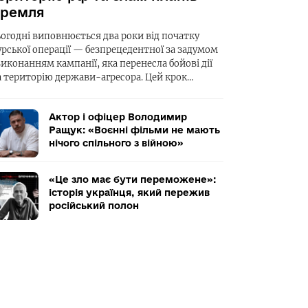
ремля
ьогодні виповнюється два роки від початку
урської операції — безпрецедентної за задумом
виконанням кампанії, яка перенесла бойові дії
а територію держави-агресора. Цей крок…
Актор і офіцер Володимир
Ращук: «Воєнні фільми не мають
нічого спільного з війною»
«Це зло має бути переможене»:
історія українця, який пережив
російський полон