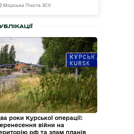
Морська Піхота ЗСУ
УБЛІКАЦІЇ
ва роки Курської операції:
еренесення війни на
ериторію рф та злам планів