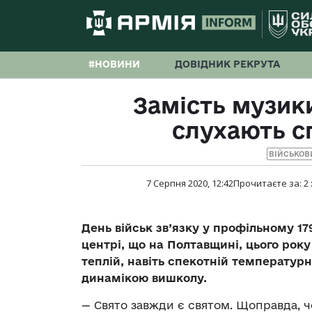
#НОВИНИ
ДОВІДНИК РЕКРУТА
Замість музик
слухають с
ВІЙСЬКОВ
7 Серпня 2020, 12:42
Прочитаєте за:
2
День військ зв’язку у профільному 1
центрі, що на Полтавщині, цього рок
теплій, навіть спекотній температурн
динамікою вишколу.
— Свято завжди є святом. Щоправда, 