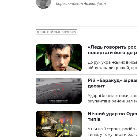
Кореспондент АрміяInform
ДЕНЬ ВІЙСЬК ЗВ’ЯЗКУ
«Ледь говорить рос
повертати його до 
До рук українських війсь
війну заради грошей, про
Рій «Баракуд» зірв
десант
Ударні безпілотники, за
окупантів в районі Залі
Нічний удар по Одещ
типів
У ніч на 9 серпня, росій
типів, у тому числі й бал