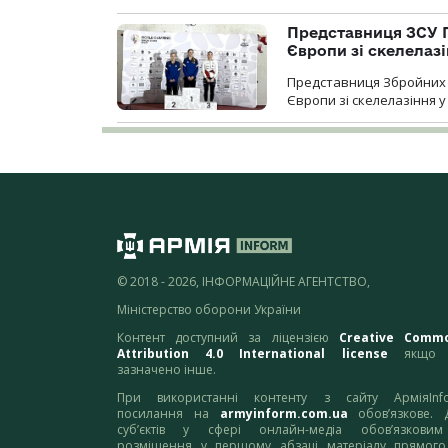
Представниця ЗСУ 
Європи зі скелелаз
Представниця Збройних 
Європи зі скелелазіння у
© 2018 - 2026, ІНФОРМАЦІЙНЕ АГЕНТСТВО,
Міністерство оборони України
Контент доступний за ліцензією
Creative Comm
Attribution 4.0 International license
якщо 
зазначено інше.
При використанні контенту з сайту АрміяInf
посилання на
armyinform.com.ua
обов’язкове. 
суб’єктів у сфері онлайн-медіа обов’язкови
розміщення у першому абзаці матеріалу прямого