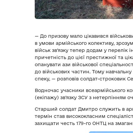
— До призову мало цікавився військов
в умови армійського колективу, зрозум
військ зв’язку тепер додам у перелік
причетність до цієї престижної та цік
опанувати ази військової спеціальност
до військових частин. Тому навчальну 
спеку, — розповів солдат-строковик Се
Водночас учасники всеармійського ко
(екіпажу) зв’язку ЗСУ з нетерпінням о
Старший солдат Дмитро служить в армі
термін став висококласним спеціаліст
захищати честь 179-го ОНТЦ на змаган