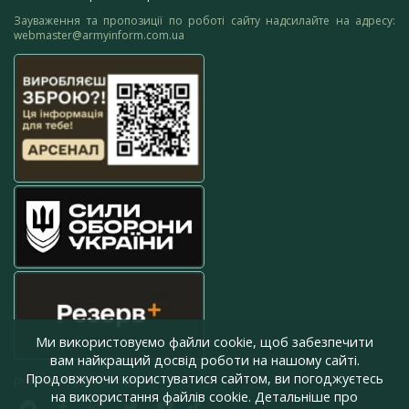
Зауваження та пропозиції по роботі сайту надсилайте на адресу:
webmaster@armyinform.com.ua
Ми використовуємо файли cookie, щоб забезпечити
вам найкращий досвід роботи на нашому сайті.
Продовжуючи користуватися сайтом, ви погоджуєтесь
press@armyinform.com.ua
на використання файлів cookie. Детальніше про