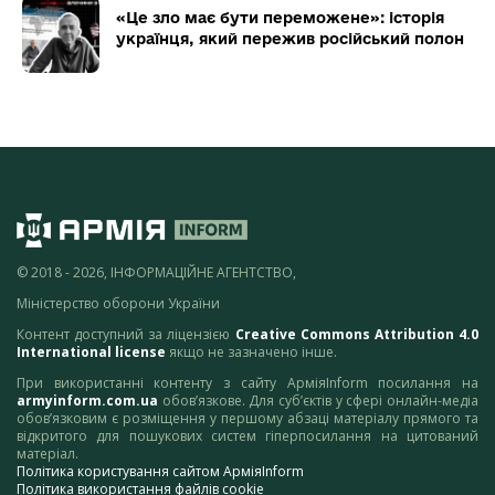
«Це зло має бути переможене»: історія
українця, який пережив російський полон
© 2018 - 2026, ІНФОРМАЦІЙНЕ АГЕНТСТВО,
Міністерство оборони України
Контент доступний за ліцензією
Creative Commons Attribution 4.0
International license
якщо не зазначено інше.
При використанні контенту з сайту АрміяInform посилання на
armyinform.com.ua
обов’язкове. Для суб’єктів у сфері онлайн-медіа
обов’язковим є розміщення у першому абзаці матеріалу прямого та
відкритого для пошукових систем гіперпосилання на цитований
матеріал.
Політика користування сайтом АрміяInform
Політика використання файлів cookie