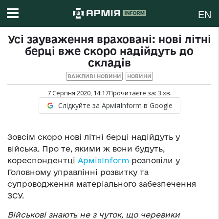
EN
Усі зауваження враховані: нові літні
берці вже скоро надійдуть до
складів
ВАЖЛИВІ НОВИНИ
НОВИНИ
7 Серпня 2020, 14:17
Прочитаєте за:
3
хв.
Слідкуйте за АрміяInform в Google
Зовсім скоро нові літні берці надійдуть у
війська. Про те, якими ж вони будуть,
кореспондентці
АрміяInform
розповіли у
Головному управлінні розвитку та
супроводження матеріального забезпечення
ЗСУ.
Військові знають не
з чуток, що черевики