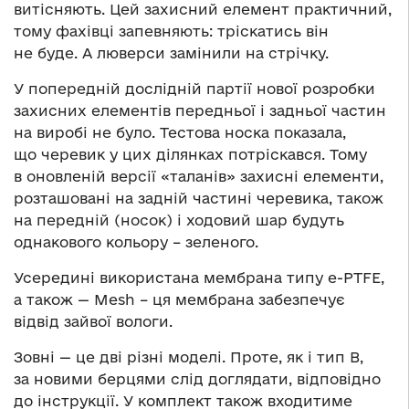
витісняють. Цей захисний елемент практичний,
тому фахівці запевняють: тріскатись він
не буде. А люверси замінили на стрічку.
У попередній дослідній партії нової розробки
захисних елементів передньої і задньої частин
на виробі не було. Тестова носка показала,
що черевик у цих ділянках потріскався. Тому
в оновленій версії «таланів» захисні елементи,
розташовані на задній частині черевика, також
на передній (носок) і ходовий шар будуть
однакового кольору – зеленого.
Усередині використана мембрана типу e-PTFE,
а також — Mesh – ця мембрана забезпечує
відвід зайвої вологи.
Зовні — це дві різні моделі. Проте, як і тип В,
за новими берцями слід доглядати, відповідно
до інструкції. У комплект також входитиме