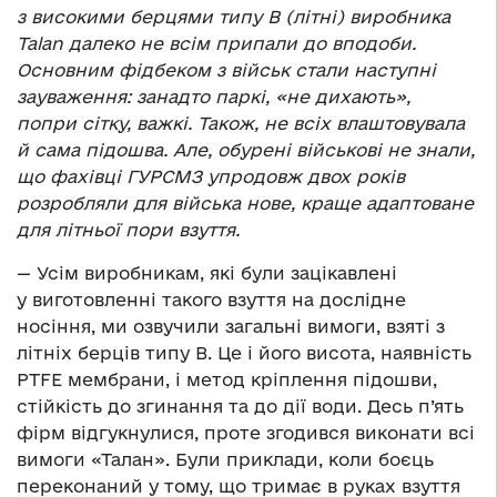
з високими берцями типу В (літні) виробника
Talan далеко не всім припали до вподоби.
Основним фідбеком з військ стали наступні
зауваження: занадто паркі, «не дихають»,
попри сітку, важкі. Також, не всіх влаштовувала
й сама підошва. Але, обурені військові не знали,
що фахівці ГУРСМЗ упродовж двох років
розробляли для війська нове, краще адаптоване
для літньої пори взуття.
— Усім виробникам, які були зацікавлені
у виготовленні такого взуття на дослідне
носіння, ми озвучили загальні вимоги, взяті з
літніх берців типу В. Це і його висота, наявність
PTFE мембрани, і метод кріплення підошви,
стійкість до згинання та до дії води. Десь п’ять
фірм відгукнулися, проте згодився виконати всі
вимоги «Талан». Були приклади, коли боєць
переконаний у тому, що тримає в руках взуття