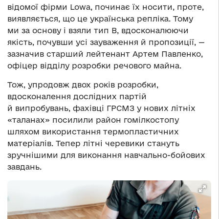
відомої фірми Lowa, починає їх носити, проте,
виявляється, що це українська репліка. Тому
ми за основу і взяли тип В, вдосконалюючи
якість, почувши усі зауваження й пропозиції, —
зазначив старший лейтенант Артем Павленко,
офіцер відділу розробки речового майна.
Тож, упродовж двох років розробки,
вдосконалення дослідних партій
й випробувань, фахівці ГРСМЗ у нових літніх
«таланах» посилили район гомілкостопу
шляхом використання термопластичних
матеріалів. Тепер літні черевики стануть
зручнішими для виконання навчально-бойових
завдань.