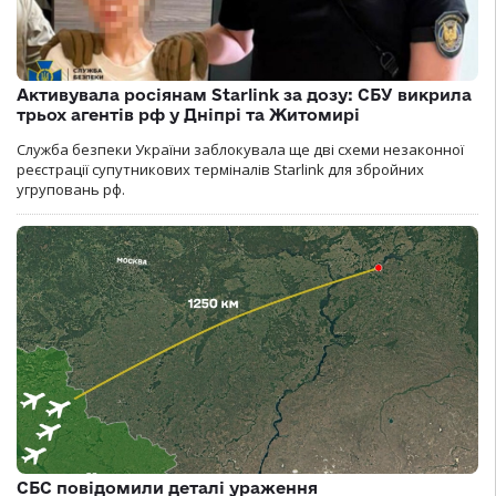
Активувала росіянам Starlink за дозу: СБУ викрила
трьох агентів рф у Дніпрі та Житомирі
Служба безпеки України заблокувала ще дві схеми незаконної
реєстрації супутникових терміналів Starlink для збройних
угруповань рф.
СБС повідомили деталі ураження