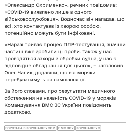
«Олександр Охрименко», речник повідомив:
«COVID-19 виявлено лише в одного
військовослужбовця». Водночас він нагадав, що
всі, хто контактував із хворою особою,
потенційно можуть бути інфіковані.
«Наразі триває процес ПЛР-тестування, значній
частині вже зробили ці проби. Також у нас
проводяться заходи з обробки судна, у нас є
відповідне обладнання для цього», – наголосив
Олег Чалик, додавши, що всі моряки
перебуватимуть на самоізоляції.
За його словами, про результати медичного
обстеження на наявність COVID-19 у моряків
Командування ВМС ЗС України повідомить
додатково.
БОРОТЬБА З КОРОНАВІРУСОМ
ВМС ЗСУ
КОРОНАВІРУС