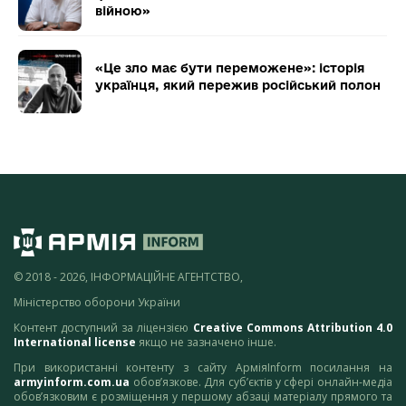
війною»
«Це зло має бути переможене»: історія
українця, який пережив російський полон
© 2018 - 2026, ІНФОРМАЦІЙНЕ АГЕНТСТВО,
Міністерство оборони України
Контент доступний за ліцензією
Creative Commons Attribution 4.0
International license
якщо не зазначено інше.
При використанні контенту з сайту АрміяInform посилання на
armyinform.com.ua
обов’язкове. Для суб’єктів у сфері онлайн-медіа
обов’язковим є розміщення у першому абзаці матеріалу прямого та