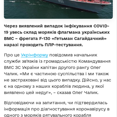
Через виявлений випадок інфікування COVID-
19 увесь склад моряків флагмана українських
ВМС – фрегата F-130 «Гетьман Сагайдачний»
наразі проходить ПЛР-тестування.
Про це
Укрінформу
повідомив начальник
служби зв’язків із громадськістю Командування
ВМС ЗС України капітан другого рангу Олег
Чалик. «Ми є частиною суспільства і ми також
не застраховані від цього випадку. Дійсно, у нас
є на одному з наших кораблів людина, у якої
виявлено цей недуг», – сказав Олег Чалик.
Відповідаючи на запитання, чи підтвердилась
інформація про діагностування коронавірусу в
одного з моряків рятувального корабля