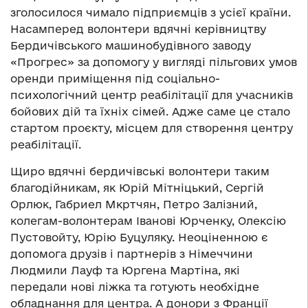
зголосилося чимало підприємців з усієї країни.
Насамперед волонтери вдячні керівництву
Бердичівського машинобудівного заводу
«Прогрес» за допомогу у вигляді пільгових умов
оренди приміщення під соціально-
психологічний центр реабілітації для учасників
бойових дій та їхніх сімей. Адже саме це стало
стартом проєкту, місцем для створення центру
реабілітації.
Щиро вдячні бердичівські волонтери таким
благодійникам, як Юрій Мітніцький, Сергій
Орлюк, Габриел Мкртчян, Петро Залізний,
колегам-волонтерам Іванові Юрченку, Олексію
Пустовойту, Юрію Буцуляку. Неоціненною є
допомога друзів і партнерів з Німеччини
Людмили Лауф та Юргена Мартіна, які
передали нові ліжка та готують необхідне
обладнання для центра. А донори з Франції