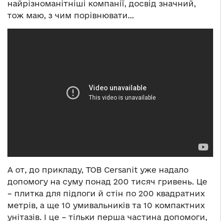
найрізноманітніші компанії, досвід значний,
тож маю, з чим порівнювати…
А от, до прикладу, ТОВ Cersanit уже надало
допомогу на суму понад 200 тисяч гривень. Це
– плитка для підлоги й стін по 200 квадратних
метрів, а ще 10 умивальників та 10 компактних
унітазів. І це – тільки перша частина допомоги,