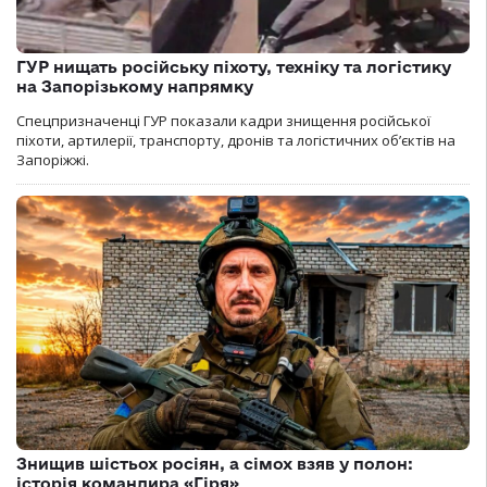
ГУР нищать російську піхоту, техніку та логістику
на Запорізькому напрямку
Спецпризначенці ГУР показали кадри знищення російської
піхоти, артилерії, транспорту, дронів та логістичних об’єктів на
Запоріжжі.
Знищив шістьох росіян, а сімох взяв у полон:
історія командира «Гіря»