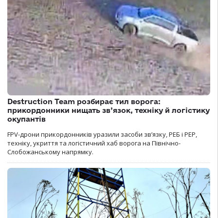
Destruction Team розбирає тил ворога:
прикордонники нищать зв’язок, техніку й логістику
окупантів
FPV-дрони прикордонників уразили засоби зв’язку, РЕБ і РЕР,
техніку, укриття та логістичний хаб ворога на Північно-
Слобожанському напрямку.