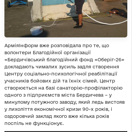
АрміяІнформ вже розповідала про те, що
волонтери Благодійної організації
«Бердичівський благодійний фонд «Оберіг-26»
докладають чималих зусиль задля створення
Центру соціально-психологічної реабілітації
учасників бойових дій та їхніх сімей. Центр
створюється на базі санаторію-профілакторію
одного з підприємств міста Бердичева – у
минулому потужного заводу, який ледь вистояв
у лихоліття економічної кризи 90-х років, і
оздоровчий заклад якого вже кілька років
поспіль не функціонує.