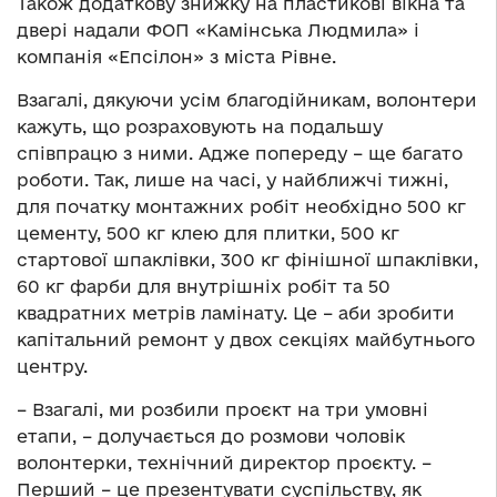
Також додаткову знижку на пластикові вікна та
двері надали ФОП «Камінська Людмила» і
компанія «Епсілон» з міста Рівне.
Взагалі, дякуючи усім благодійникам, волонтери
кажуть, що розраховують на подальшу
співпрацю з ними. Адже попереду – ще багато
роботи. Так, лише на часі, у найближчі тижні,
для початку монтажних робіт необхідно 500 кг
цементу, 500 кг клею для плитки, 500 кг
стартової шпаклівки, 300 кг фінішної шпаклівки,
60 кг фарби для внутрішніх робіт та 50
квадратних метрів ламінату. Це – аби зробити
капітальний ремонт у двох секціях майбутнього
центру.
– Взагалі, ми розбили проєкт на три умовні
етапи, – долучається до розмови чоловік
волонтерки, технічний директор проєкту. –
Перший – це презентувати суспільству, як