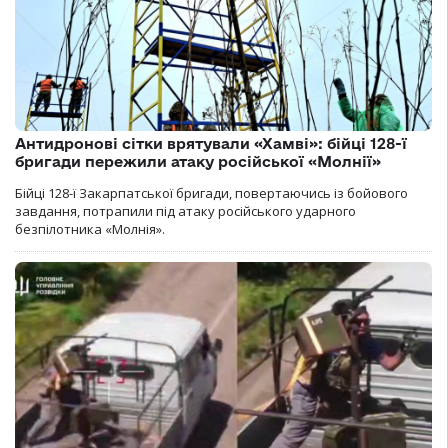
Антидронові сітки врятували «Хамві»: бійці 128-ї
бригади пережили атаку російської «Молнії»
Бійці 128-ї Закарпатської бригади, повертаючись із бойового
завдання, потрапили під атаку російського ударного
безпілотника «Молнія».