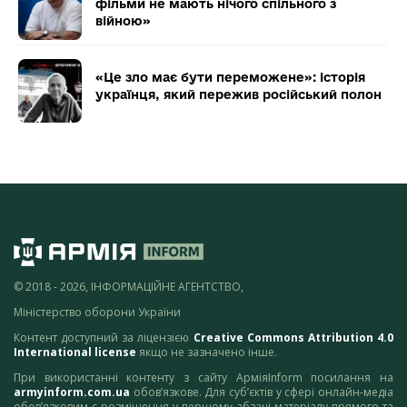
фільми не мають нічого спільного з
війною»
«Це зло має бути переможене»: історія
українця, який пережив російський полон
© 2018 - 2026, ІНФОРМАЦІЙНЕ АГЕНТСТВО,
Міністерство оборони України
Контент доступний за ліцензією
Creative Commons Attribution 4.0
International license
якщо не зазначено інше.
При використанні контенту з сайту АрміяInform посилання на
armyinform.com.ua
обов’язкове. Для суб’єктів у сфері онлайн-медіа
обов’язковим є розміщення у першому абзаці матеріалу прямого та