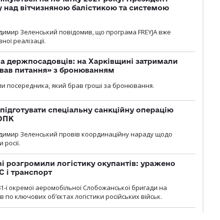
у над вітчизняною балістикою та системою
димир Зеленський повідомив, що програма FREYJA вже
ної реалізації.
а держпосадовців: на Харківщині затримали
ував питання» з бронюванням
и посередника, який брав гроші за бронювання.
підготувати спеціальну санкційну операцію
 ОПК
димир Зеленський провів координаційну нараду щодо
 росії.
i розгромили логістику окупантів: уражено
С і транспорт
1-ї окремої аеромобільної Слобожанської бригади на
 по ключових об’єктах логістики російських військ.