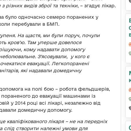
з різних видів зброї та техніки
, – згадує лікар.
чова було одночасно семеро поранених у
, коли перебували в БМП.
упеня. На щастя, ми були поруч, почули
ють кров
’
ю. Там уперше довелося
рішуючи, кому надавати допомогу
неболювальне. З’ясовували, у кого є
очекатися евакуації. Легкопоранені
нітарів, які надавали домедичну
допомога на полі бою – робота фельдшерів,
 пораненого до евакуації машинами із
ій у 2014 році всі лікарі, незалежно від
надавали домедичну допомогу.
е кваліфікованого лікаря – не на передніх
а слід створити належні умови для