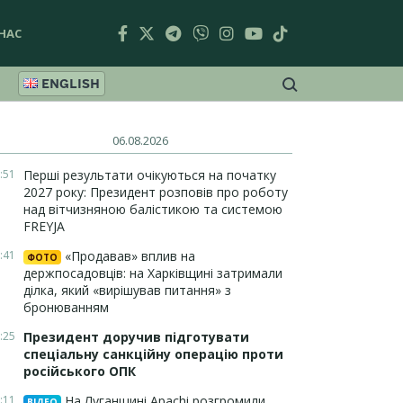
НАС
ENGLISH
06.08.2026
:51
Перші результати очікуються на початку
2027 року: Президент розповів про роботу
над вітчизняною балістикою та системою
FREYJA
:41
«Продавав» вплив на
ФОТО
держпосадовців: на Харківщині затримали
ділка, який «вирішував питання» з
бронюванням
:25
Президент доручив підготувати
спеціальну санкційну операцію проти
російського ОПК
:11
На Луганщині Apachi розгромили
ВІДЕО