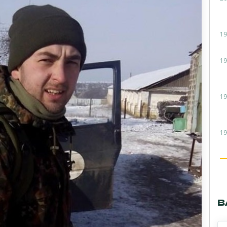
19
19
19
19
В