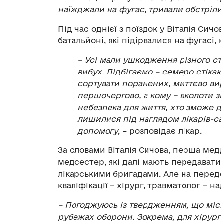
наїжджали на фугас, тривали обстріли 
Під час однієї з поїздок у Віталія Си
батальйоні, які підірвалися на фугасі
– Усі мали ушкодження різного ст
вибух. Підбігаємо – семеро стіка
сортувати поранених, миттєво ви
першочергово, а кому – вколоти з
небезпека для життя, хто зможе д
лишилися під наглядом лікарів-са
допомогу
, – розповідає лікар.
За словами Віталія Сичова, перша мед
медсестер, які далі мають передавати
лікарськими бригадами. Але на передов
кваліфікації – хірург, травматолог – 
– Погоджуюсь із твердженням, що місц
рубежах оборони. Зокрема, для хірург