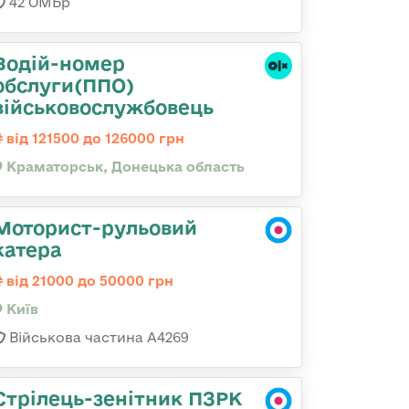
42 ОМБр
Водій-номер
обслуги(ППО)
військовослужбовець
від 121500 до 126000 грн
Краматорськ, Донецька область
Моторист-рульовий
катера
від 21000 до 50000 грн
Київ
Військова частина А4269
Стрілець-зенітник ПЗРК