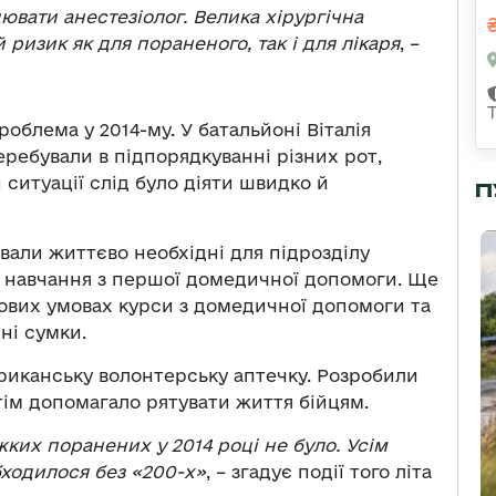
вати анестезіолог. Велика хірургічна
 ризик як для пораненого, так і для лікаря
, –
роблема у 2014-му. У батальйоні Віталія
еребували в підпорядкуванні різних рот,
й ситуації слід було діяти швидко й
П
іювали життєво необхідні для підрозділу
и навчання з першої домедичної допомоги. Ще
йових умовах курси з домедичної допомоги та
ні сумки.
иканську волонтерську аптечку. Розробили
отім допомагало рятувати життя бійцям.
жких поранених у 2014 році не було. Усім
бходилося без «200-х»
, – згадує події того літа