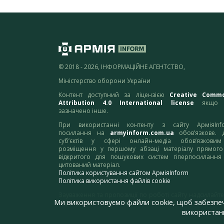
© 2018 - 2026, ІНФОРМАЦІЙНЕ АГЕНТСТВО,
Міністерство оборони України
Контент доступний за ліцензією
Creative Comm
Attribution 4.0 International license
якщо 
зазначено інше.
При використанні контенту з сайту АрміяInf
посилання на
armyinform.com.ua
обов’язкове. 
суб’єктів у сфері онлайн-медіа обов’язкови
розміщення у першому абзаці матеріалу прямого
відкритого для пошукових систем гіперпосилання
цитований матеріал.
Політика користування сайтом АрміяInform
Політика використання файлів cookie
Зауваження та пропозиції по роботі сайту надсилайте
Ми використовуємо файли cookie, щоб забезпе
адресу:
webmaster@armyinform.com.ua
використанн