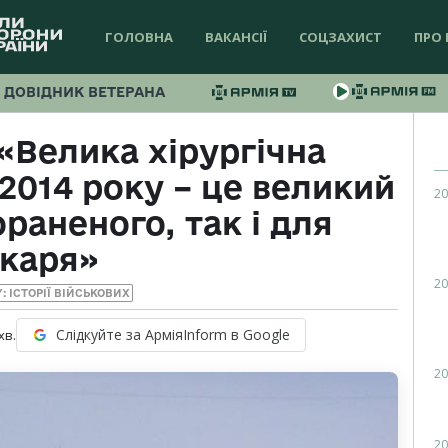
ГОЛОВНА
ВАКАНСІЇ
СОЦЗАХИСТ
ПРО 
ДОВІДНИК ВЕТЕРАНА
 «Велика хірургічна
2014 року – це великий
20
раненого, так і для
ікаря»
20
Y: ІСТОРІЇ ВІЙСЬКОВИХ
Слідкуйте за АрміяInform в Google
хв.
20
20