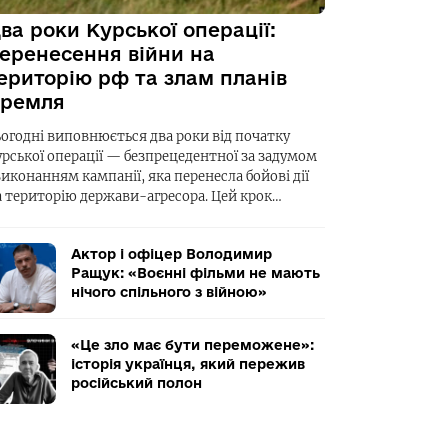
ва роки Курської операції:
еренесення війни на
ериторію рф та злам планів
ремля
ьогодні виповнюється два роки від початку
урської операції — безпрецедентної за задумом
виконанням кампанії, яка перенесла бойові дії
а територію держави-агресора. Цей крок…
Актор і офіцер Володимир
Ращук: «Воєнні фільми не мають
нічого спільного з війною»
«Це зло має бути переможене»:
історія українця, який пережив
російський полон