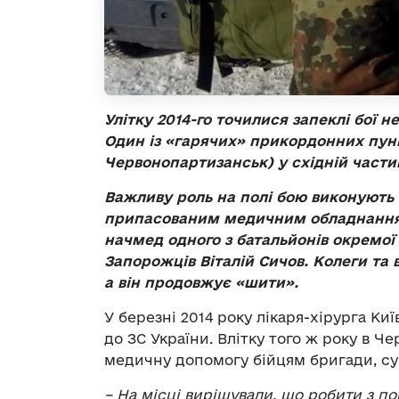
Улітку 2014-го точилися запеклі бої 
Один із «гарячих» прикордонних пунк
Червонопартизанськ
)
у східній части
Важливу роль на полі бою виконують 
припасованим медичним обладнанням
начмед одного з батальйонів окремої
Запорожців Віталій Сичов. Колеги та в
а він продовжує «шити».
У березні 2014 року лікаря-хірурга Київ
до ЗС України. Влітку того ж року в Ч
медичну допомогу бійцям бригади, с
– На місці вирішували, що робити з по