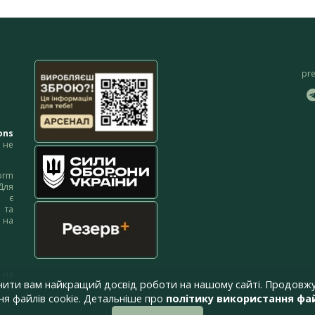
pr
ons
не
orm
Для
м є
 та
 на
 на
чити вам найкращий досвід роботи на нашому сайті. Продовжу
я файлів cookie. Детальніше про
політику використання фай