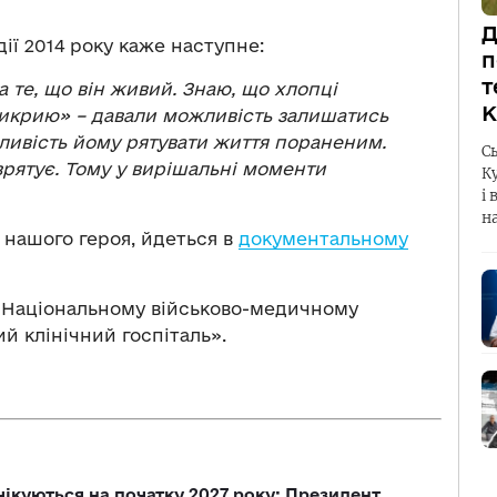
Д
дії 2014 року каже наступне:
п
т
а те, що він живий. Знаю, що хлопці
К
прикрию» – давали можливість залишатись
ливість йому рятувати життя пораненим.
С
 врятує. Тому у вирішальні моменти
К
і 
н
 нашого героя, йдеться в
документальному
у Національному військово-медичному
й клінічний госпіталь».
чікуються на початку 2027 року: Президент