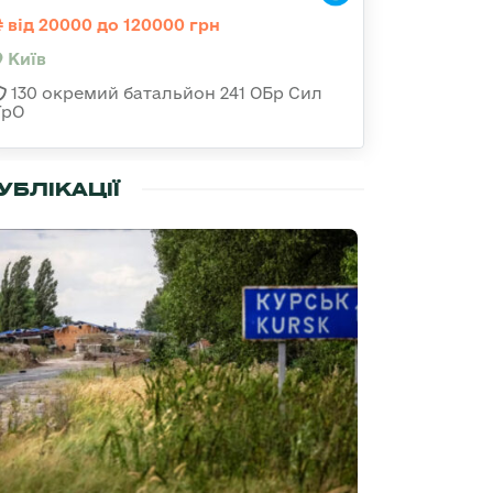
від 20000 до 120000 грн
Київ
130 окремий батальйон 241 ОБр Сил
ТрО
УБЛІКАЦІЇ