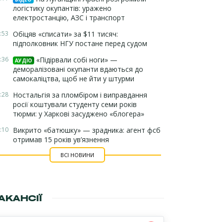
логістику окупантів: уражено
електростанцію, АЗС і транспорт
:53
Обіцяв «списати» за $11 тисяч:
підполковник НГУ постане перед судом
:36
«Підірвали собі ноги» —
АУДІО
деморалізовані окупанти вдаються до
самокаліцтва, щоб не йти у штурми
:28
Ностальгія за пломбіром і виправдання
росії коштували студенту семи років
тюрми: у Харкові засуджено «блогера»
:10
Викрито «батюшку» — зрадника: агент фсб
отримав 15 років ув’язнення
ВСІ НОВИНИ
АКАНСІЇ