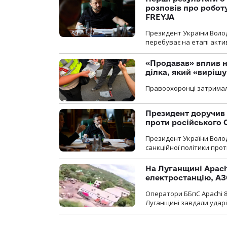
розповів про робот
FREYJA
Президент України Воло
перебуває на етапі актив
«Продавав» вплив н
ділка, який «виріш
Правоохоронці затримал
Президент доручив 
проти російського
Президент України Воло
санкційної політики проти
На Луганщині Apach
електростанцію, АЗ
Оператори ББпС Apachi 8
Луганщині завдали ударів