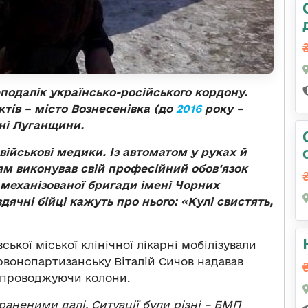
неподалік українсько-російського кордону.
тів – місто Вознесенівка
(до
2016
року –
ні Луганщини.
військові медики. Із автоматом у руках й
 виконував свій професійний обов’язок
 механізованої бригади імені Чорних
дячні бійці кажуть про нього: «Кулі свистять,
ської міської клінічної лікарні мобілізували
ервонопартизанську Віталій Сичов надавав
упроводжуючи колони.
раненими далі. Ситуації були різні – БМП