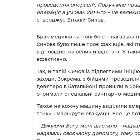
проведення операцій. Поруч має працю
операція в умовах 2014-го – це великий
стверджує Віталій Сичов.
Брак медиків на полі бою – нагальна п
Сичова було лише троє фахівців, які п
відповідно, на великій відстані. У такі
ефективно.
Так, Віталій Сичов із підлеглими ініц
заходи. Зокрема, з бійцями проводил
дев’ятеро в батальйоні пройшли в бо
отримали спеціальні санітарно-медич
Також на кожну машину виділили амер
точки і маршрути евакуації. Все це п
– Дякуючи Богу, мені щастило – надва
надавали своєчасну допомогу, тому о