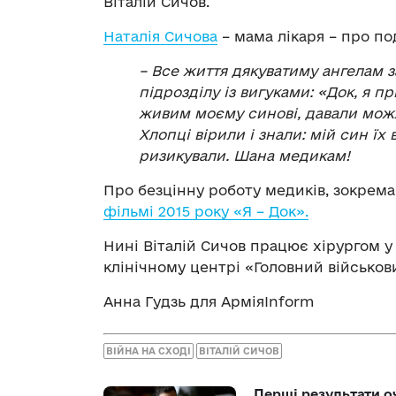
Віталій Сичов.
Наталія Сичова
– мама лікаря – про по
– Все життя дякуватиму ангелам з
підрозділу із вигуками: «Док, я 
живим моєму синові, давали мож
Хлопці вірили і знали: мій син їх
ризикували. Шана медикам!
Про безцінну роботу медиків, зокрема
фільмі 2015 року «Я – Док».
Нині Віталій Сичов працює хірургом 
клінічному центрі «Головний військови
Анна Гудзь для АрміяInform
ВІЙНА НА СХОДІ
ВІТАЛІЙ СИЧОВ
Перші результати о