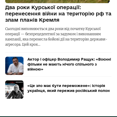
Два роки Курської операції:
перенесення війни на територію рф та
злам планів Кремля
Сьогодні виповнюється два роки від початку Курської
операції — безпрецедентної за задумом і виконанням
кампанії, яка перенесла бойові дії на територію держави-
агресора. Цей крок…
Актор і офіцер Володимир Ращук: «Воєнні
фільми не мають нічого спільного з
війною»
«Це зло має бути переможене»: історія
українця, який пережив російський полон