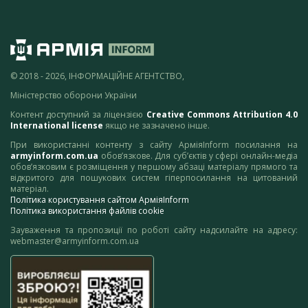
© 2018 - 2026, ІНФОРМАЦІЙНЕ АГЕНТСТВО,
Міністерство оборони України
Контент доступний за ліцензією
Creative Commons Attribution 4.0
International license
якщо не зазначено інше.
При використанні контенту з сайту АрміяInform посилання на
armyinform.com.ua
обов’язкове. Для суб’єктів у сфері онлайн-медіа
обов’язковим є розміщення у першому абзаці матеріалу прямого та
відкритого для пошукових систем гіперпосилання на цитований
матеріал.
Політика користування сайтом АрміяInform
Політика використання файлів cookie
Зауваження та пропозиції по роботі сайту надсилайте на адресу:
webmaster@armyinform.com.ua