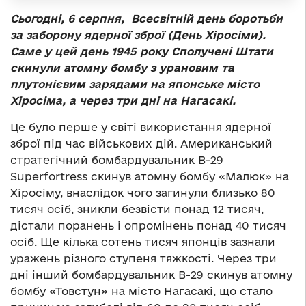
Сьогодні, 6 серпня, Всесвітній день боротьби
за заборону ядерної зброї (День Хіросіми).
Саме у цей день 1945 року Сполучені Штати
скинули атомну бомбу з урановим та
плутонієвим зарядами на японське місто
Хіросіма, а через три дні на Нагасакі.
Це було перше у світі використання ядерної
зброї під час військових дій. Американський
стратегічний бомбардувальник B-29
Superfortress скинув атомну бомбу «Малюк» на
Хіросіму, внаслідок чого загинули близько 80
тисяч осіб, зникли безвісти понад 12 тисяч,
дістали поранень і опромінень понад 40 тисяч
осіб. Ще кілька сотень тисяч японців зазнали
уражень різного ступеня тяжкості. Через три
дні інший бомбардувальник B-29 скинув атомну
бомбу «Товстун» на місто Нагасакі, що стало