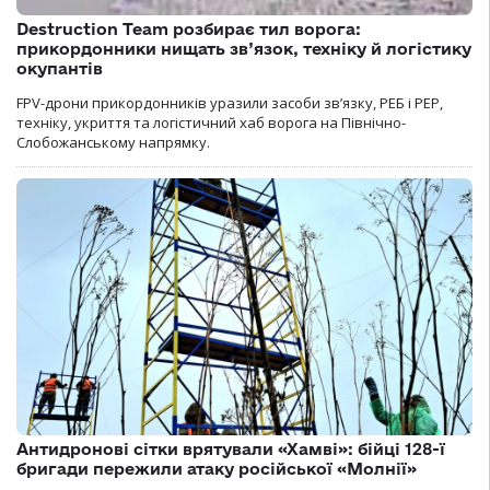
Destruction Team розбирає тил ворога:
прикордонники нищать зв’язок, техніку й логістику
окупантів
FPV-дрони прикордонників уразили засоби зв’язку, РЕБ і РЕР,
техніку, укриття та логістичний хаб ворога на Північно-
Слобожанському напрямку.
Антидронові сітки врятували «Хамві»: бійці 128-ї
бригади пережили атаку російської «Молнії»