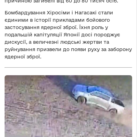
причиною загибелі від 60 до 80 тисяч осіб.
Бомбардування Хіросіми і Нагасакі стали
єдиними в історії прикладами бойового
застосування ядерної зброї. Їхня роль у
подальшій капітуляції Японії досі породжує
дискусії, а величезні людські жертви та
руйнування призвели до появи руху за заборону
ядерної зброї.