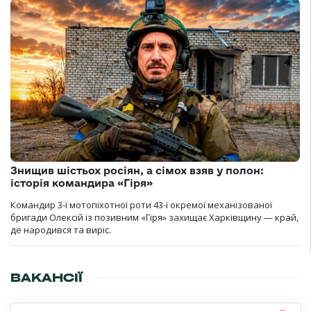
Знищив шістьох росіян, а сімох взяв у полон:
історія командира «Гіря»
Командир 3-ї мотопіхотної роти 43-ї окремої механізованої
бригади Олексій із позивним «Гіря» захищає Харківщину — край,
де народився та виріс.
ВАКАНСІЇ