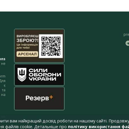
pr
ons
не
orm
Для
м є
 та
 на
 на
чити вам найкращий досвід роботи на нашому сайті. Продовжу
я файлів cookie. Детальніше про
політику використання фай