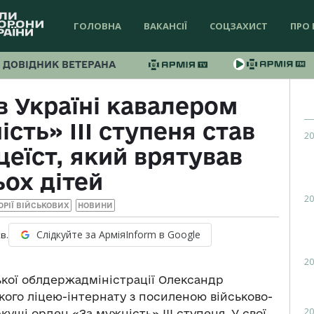
ГОЛОВНА
ВАКАНСІЇ
СОЦЗАХИСТ
ПРО 
ДОВІДНИК ВЕТЕРАНА
 Україні кавалером
сть» III ступеня став
20
цеїст, який врятував
ьох дітей
20
ТОРІЇ ВІЙСЬКОВИХ
НОВИНИ
Слідкуйте за АрміяInform в Google
в.
20
ької облдержадміністрації Олександр
кого ліцею-інтернату з посиленою військово-
20
уші орден «За мужність» III ступеня. У свої