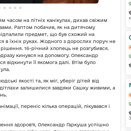
м часом на літніх канікулах, дихав свіжим
вами. Раптом побачив, як на дитячому
підпалили предмет, що був схожий на
ся в їхніх руках. Жодного з дорослих поруч не
рішення. 16-річний хлопець не розгубився.
одразу кинувся на допомогу. Олександр
я відкинути її якомога далі. Втім було
ула.
ські якості та, як міг, уберіг дітей від
 дітлахи залишилися завдяки Сашку живими, а
нь.
імації, переніс кілька операцій, лікувався і
лення здоров’я, Олександр Гаркуша успішно