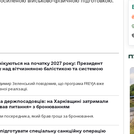
з посиленою військово-фізичною підготовкою.
П
чікуються на початку 2027 року: Президент
у над вітчизняною балістикою та системою
димир Зеленський повідомив, що програма FREYJA вже
ної реалізації.
а держпосадовців: на Харківщині затримали
ував питання» з бронюванням
и посередника, який брав гроші за бронювання.
підготувати спеціальну санкційну операцію