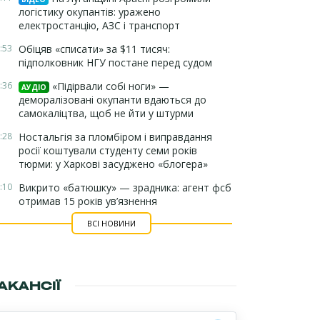
логістику окупантів: уражено
електростанцію, АЗС і транспорт
:53
Обіцяв «списати» за $11 тисяч:
підполковник НГУ постане перед судом
:36
«Підірвали собі ноги» —
АУДІО
деморалізовані окупанти вдаються до
самокаліцтва, щоб не йти у штурми
:28
Ностальгія за пломбіром і виправдання
росії коштували студенту семи років
тюрми: у Харкові засуджено «блогера»
:10
Викрито «батюшку» — зрадника: агент фсб
отримав 15 років ув’язнення
ВСІ НОВИНИ
АКАНСІЇ