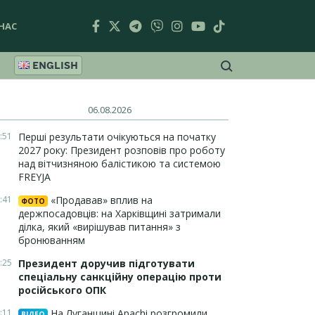
НАС
ENGLISH
06.08.2026
:51
Перші результати очікуються на початку
2027 року: Президент розповів про роботу
над вітчизняною балістикою та системою
FREYJA
:41
«Продавав» вплив на
ФОТО
держпосадовців: на Харківщині затримали
ділка, який «вирішував питання» з
бронюванням
:25
Президент доручив підготувати
спеціальну санкційну операцію проти
російського ОПК
:11
На Луганщині Apachi розгромили
ВІДЕО