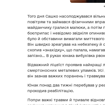
Того дня Сашко насолоджувався вільни
повітрям та займався фізичними впра
майданчику гралися малюки, а потім 
боєприпас і невідомо звідкіля опинив
було й обставини вимагали миттєвого 
Він швидко зреагував на небезпеку й 
схопив «знахідку», що палала, намагавс
запізно… В руках юнака вибухівка рвон
Відважний ліцеїст проявив найкращі люд
смертоносних металевих уламків. Усі
він зазнав важких поранень і травмува
Юнак понад два тижні перебував у реан
проходив реабілітацію.
Попри важкі травми й тривале віднов