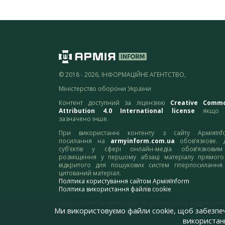
© 2018 - 2026, ІНФОРМАЦІЙНЕ АГЕНТСТВО,
Міністерство оборони України
Контент доступний за ліцензією
Creative Comm
Attribution 4.0 International license
якщо 
зазначено інше.
При використанні контенту з сайту АрміяInf
посилання на
armyinform.com.ua
обов’язкове. 
суб’єктів у сфері онлайн-медіа обов’язкови
розміщення у першому абзаці матеріалу прямого
відкритого для пошукових систем гіперпосилання
цитований матеріал.
Політика користування сайтом АрміяInform
Політика використання файлів cookie
Зауваження та пропозиції по роботі сайту надсилайте
Ми використовуємо файли cookie, щоб забезпе
адресу:
webmaster@armyinform.com.ua
використанн