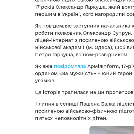
17 років Олександр Гаркуша, який врят
першим в Україні, кого нагородили орд
Як повідомляє заступник начальника к
роботи полковник Олександр Супрун, 
ліцей-інтернат з посиленою військово
Військової академії (м. Одеса), щоб в
Петро Гаркуша, воїном-розвідником.
Як вже
повідомляла
АрміяInform, 17-р
орденом «За мужність» – юний герой 
уламків.
Ця історія трапилася на Дніпропетровщ
1 липня в селищі Пашена Балка ліцеїст
посиленою військово-фізичною підго
п’ятьох неповнолітніх дітей.