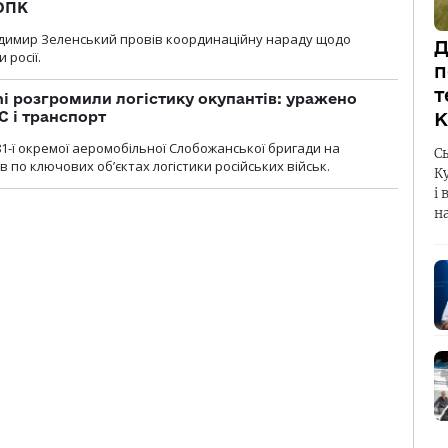
 ОПК
димир Зеленський провів координаційну нараду щодо
Д
 росії.
п
т
i розгромили логістику окупантів: уражено
С і транспорт
К
1-ї окремої аеромобільної Слобожанської бригади на
С
 по ключових об’єктах логістики російських військ.
К
і 
н