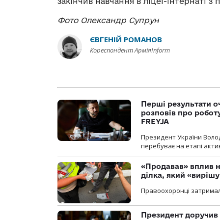
закінчив навчання в ліцеї-інтернаті 
Фото Олександр Супрун
ЄВГЕНІЙ РОМАНОВ
Кореспондент АрміяInform
Перші результати о
розповів про робот
FREYJA
Президент України Воло
перебуває на етапі актив
«Продавав» вплив н
ділка, який «виріш
Правоохоронці затримал
Президент доручив 