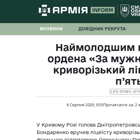
#НОВИНИ
ДОВІДНИК РЕКРУТА
Наймолодшим в
ордена «За мужні
криворізький лі
п’ят
LIFE STORY: ІС
6 Серпня 2020, 9:55
Прочитаєте за:
2
х
У Кривому Розі голова Дніпропетровс
Бондаренко вручив ліцеїсту криворізь
фізичною підготовкою Олександру Гарк