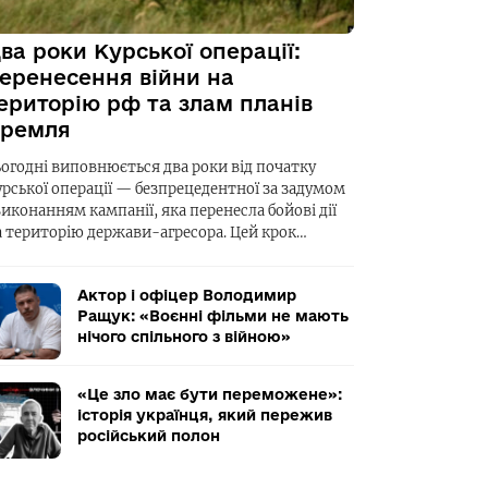
ва роки Курської операції:
еренесення війни на
ериторію рф та злам планів
ремля
ьогодні виповнюється два роки від початку
урської операції — безпрецедентної за задумом
виконанням кампанії, яка перенесла бойові дії
а територію держави-агресора. Цей крок…
Актор і офіцер Володимир
Ращук: «Воєнні фільми не мають
нічого спільного з війною»
«Це зло має бути переможене»:
історія українця, який пережив
російський полон