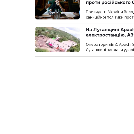
проти російського
Президент України Воло
санкційної політики проти
На Луганщині Apach
електростанцію, АЗ
Оператори ББпС Apachi 8
Луганщині завдали ударів