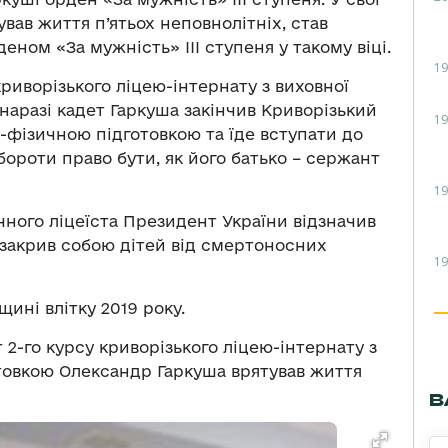
ував життя п’ятьох неповнолітніх, став
еном «За мужність» III ступеня у такому віці.
19
риворізького ліцею-інтернату з виховної
наразі кадет Гаркуша закінчив Криворізький
19
-фізичною підготовкою та їде вступати до
ибороти право бути, як його батько – сержант
19
ічного ліцеїста Президент України відзначив
закрив собою дітей від смертоносних
19
ині влітку 2019 року.
 2-го курсу криворізького ліцею-інтернату з
товкою Олександр Гаркуша врятував життя
В