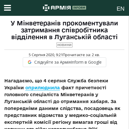
EN
У Мінветеранів прокоментували
затримання співробітника
відділення в Луганській області
НОВИНИ
5 Серпня 2020, 9:21
Прочитаєте за:
2
хв.
Слідкуйте за АрміяInform в Google
Нагадаємо, що 4 серпня Служба безпеки
України
оприлюднила
факт причетності
головного спеціаліста Мінветеранів у
Луганській області до отримання хабаря. За
попередніми даними слідства, посадовець як
представник відомства у медико-соціальній
експертній комісії регіону вимагав гроші від