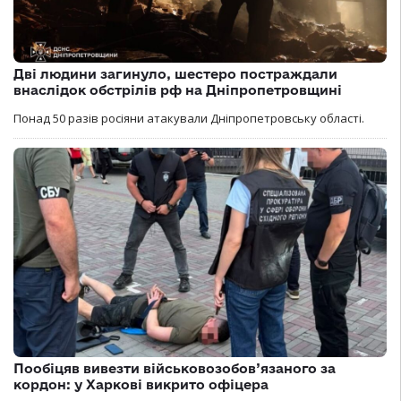
Дві людини загинуло, шестеро постраждали
внаслідок обстрілів рф на Дніпропетровщині
Понад 50 разів росіяни атакували Дніпропетровську області.
Пообіцяв вивезти військовозобов’язаного за
кордон: у Харкові викрито офіцера