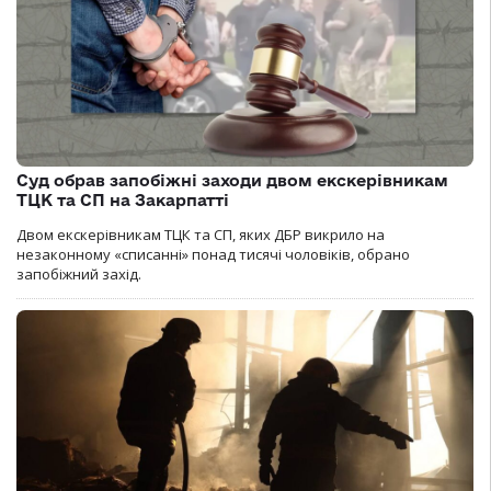
Суд обрав запобіжні заходи двом екскерівникам
ТЦК та СП на Закарпатті
Двом екскерівникам ТЦК та СП, яких ДБР викрило на
незаконному «списанні» понад тисячі чоловіків, обрано
запобіжний захід.