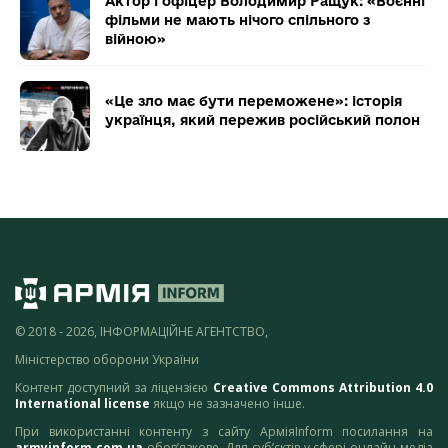
Актор і офіцер Володимир Ращук: «Воєнні
фільми не мають нічого спільного з
війною»
«Це зло має бути переможене»: історія
українця, який пережив російський полон
© 2018 - 2026, ІНФОРМАЦІЙНЕ АГЕНТСТВО,
Міністерство оборони України
Контент доступний за ліцензією
Creative Commons Attribution 4.0
International license
якщо не зазначено інше.
При використанні контенту з сайту АрміяInform посилання на
armyinform.com.ua
обов’язкове. Для суб’єктів у сфері онлайн-медіа