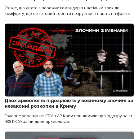
Схоже, що дехто з ворожих командирів настільки звик до
комфорту, що не готовий терпіти незручності навіть на фронті.
Двох археологів підозрюють у воєнному злочині за
незаконні розкопки в Криму
Головне управління СБУ в АР Крим повідомило про підозру за ст.
438 КК України двом археологам.