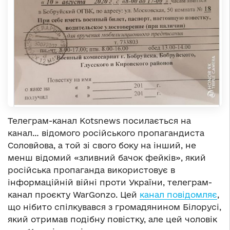
Телеграм-канал Kotsnews посилається на
канал… відомого російського пропагандиста
Соловйова, а той зі свого боку на інший, не
менш відомий «зливний бачок фейків», який
російська пропаганда використовує в
інформаційній війні проти України, телеграм-
канал проєкту WarGonzo. Цей
канал повідомляє
,
що нібито спілкувався з громадянином Білорусі,
який отримав подібну повістку, але цей чоловік