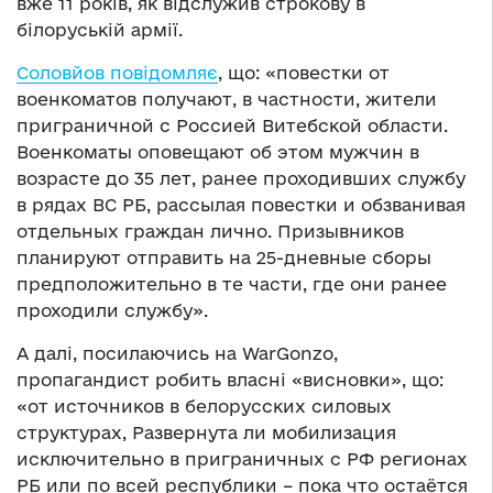
вже 11 років, як відслужив строкову в
білоруській армії.
Соловйов повідомляє
, що: «повестки от
военкоматов получают, в частности, жители
приграничной с Россией Витебской области.
Военкоматы оповещают об этом мужчин в
возрасте до 35 лет, ранее проходивших службу
в рядах ВС РБ, рассылая повестки и обзванивая
отдельных граждан лично. Призывников
планируют отправить на 25-дневные сборы
предположительно в те части, где они ранее
проходили службу».
А далі, посилаючись на WarGonzo,
пропагандист робить власні «висновки», що:
«от источников в белорусских силовых
структурах, Развернута ли мобилизация
исключительно в приграничных с РФ регионах
РБ или по всей республики – пока что остаётся