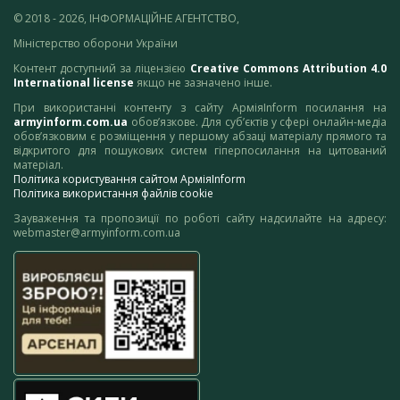
© 2018 - 2026, ІНФОРМАЦІЙНЕ АГЕНТСТВО,
Міністерство оборони України
Контент доступний за ліцензією
Creative Commons Attribution 4.0
International license
якщо не зазначено інше.
При використанні контенту з сайту АрміяInform посилання на
armyinform.com.ua
обов’язкове. Для суб’єктів у сфері онлайн-медіа
обов’язковим є розміщення у першому абзаці матеріалу прямого та
відкритого для пошукових систем гіперпосилання на цитований
матеріал.
Політика користування сайтом АрміяInform
Політика використання файлів cookie
Зауваження та пропозиції по роботі сайту надсилайте на адресу:
webmaster@armyinform.com.ua