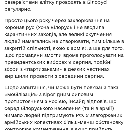
резервістами влітку проводять в Білорусі
регулярно.
Просто цього року через захворювання на
коронавірус (хоча Білорусь і не вводила
карантинних заходів, але великі скупчення
людей намагались не створювати, тим більше в
закритій спільноті, якою є армія), а ще для того,
щоб громадяни змогли вдома проголосувати на
президентських виборах 9 серпня, подібні
збори з «партизанами» в деяких частинах
вирішили провести з середини серпня.
Щодо запитання, чи може бути пов’язана така
«мобілізація» з вірогідним силовим
протистоянням з Росією, інсайд відповів, що
серед білоруського населення (та й в армії)
чимало людей підтримують РФ. У злагоджених
армійських колективах більш-менш обстановку
контролює командування, а якщо прийдуть