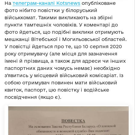
На
телеграм-каналі Kotsnews
опубліковане
фото нібито повістки у білоруський
військкомат. Такими викликають на збірні
пункти тамтешніх чоловіків. У коментарі до
фото йдеться, що подібні виклики отримують
мешканці Вітебської і Могильовської областей.
У повістці йдеться про те, що 10 серпня 2020
року отримувачу (але місця для зазначення
імені й прізвища, а також для адреси чи інших
паспортних даних чомусь немає) необхідно
з’явитись у місцевий військовий комісаріат. Із
собою отримувач повинен мати військовий
квиток, паспорт, цю повістку і водійське
посвідчення (якщо є).