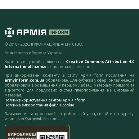
© 2018 - 2026, ІНФОРМАЦІЙНЕ АГЕНТСТВО,
Міністерство оборони України
Контент доступний за ліцензією
Creative Commons Attribution 4.0
International license
якщо не зазначено інше.
При використанні контенту з сайту АрміяInform посилання на
armyinform.com.ua
обов’язкове. Для суб’єктів у сфері онлайн-медіа
обов’язковим є розміщення у першому абзаці матеріалу прямого та
відкритого для пошукових систем гіперпосилання на цитований
матеріал.
Політика користування сайтом АрміяInform
Політика використання файлів cookie
Зауваження та пропозиції по роботі сайту надсилайте на адресу:
webmaster@armyinform.com.ua