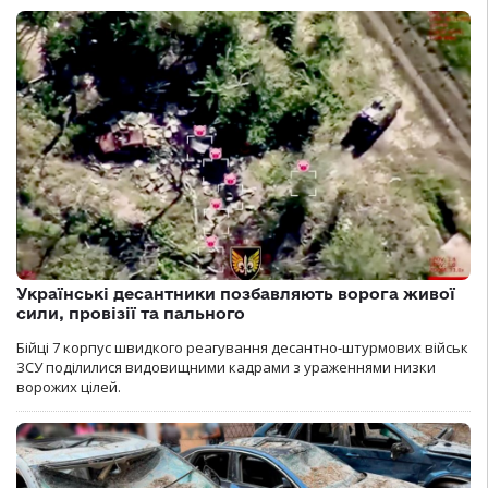
Українські десантники позбавляють ворога живої
сили, провізії та пального
Бійці 7 корпус швидкого реагування десантно-штурмових військ
ЗСУ поділилися видовищними кадрами з ураженнями низки
ворожих цілей.