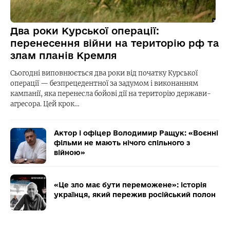
Два роки Курської операції:
перенесення війни на територію рф та
злам планів Кремля
Сьогодні виповнюється два роки від початку Курської
операції — безпрецедентної за задумом і виконанням
кампанії, яка перенесла бойові дії на територію держави-
агресора. Цей крок…
Актор і офіцер Володимир Ращук: «Воєнні
фільми не мають нічого спільного з
війною»
«Це зло має бути переможене»: історія
українця, який пережив російський полон