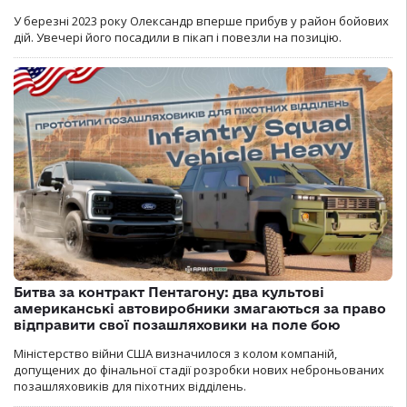
У березні 2023 року Олександр вперше прибув у район бойових
дій. Увечері його посадили в пікап і повезли на позицію.
Битва за контракт Пентагону: два культові
американські автовиробники змагаються за право
відправити свої позашляховики на поле бою
Міністерство війни США визначилося з колом компаній,
допущених до фінальної стадії розробки нових неброньованих
позашляховиків для піхотних відділень.