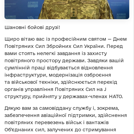
Шановні бойові друзі!
Щиро вітаю вас із професійним святом — Днем
Повітряних Сил Збройних Сил України. Перед
вами стоять нелегкі завдання із захисту
повітряного простору держави. Завдяки вашій
сумлінній праці відбувається відновлення
інфраструктури, модернізація озброєння
та військової техніки, здійснюється перехід
органів управління Повітряних Сил на J
структуру, прийняту у державах-членах НАТО.
Дякую вам за самовіддану службу і, зокрема,
забезпечення авіаційної підтримки, здійснення
повітряних перевезень військ і вантажів
Об’єднаних сил, залучених до стримування