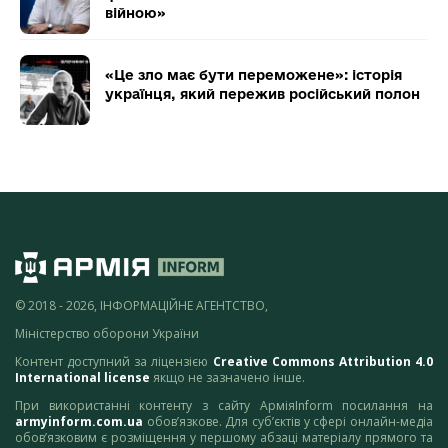
війною»
«Це зло має бути переможене»: історія
українця, який пережив російський полон
© 2018 - 2026, ІНФОРМАЦІЙНЕ АГЕНТСТВО,
Міністерство оборони України
Контент доступний за ліцензією
Creative Commons Attribution 4.0
International license
якщо не зазначено інше.
При використанні контенту з сайту АрміяInform посилання на
armyinform.com.ua
обов’язкове. Для суб’єктів у сфері онлайн-медіа
обов’язковим є розміщення у першому абзаці матеріалу прямого та