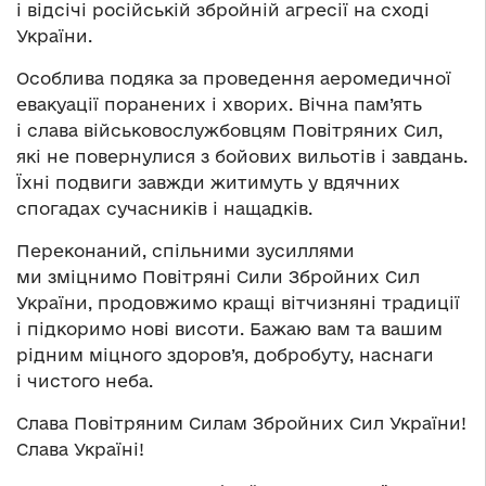
і відсічі російській збройній агресії на сході
України.
Особлива подяка за проведення аеромедичної
евакуації поранених і хворих. Вічна пам’ять
і слава військовослужбовцям Повітряних Сил,
які не повернулися з бойових вильотів і завдань.
Їхні подвиги завжди житимуть у вдячних
спогадах сучасників і нащадків.
Переконаний, спільними зусиллями
ми зміцнимо Повітряні Сили Збройних Сил
України, продовжимо кращі вітчизняні традиції
і підкоримо нові висоти. Бажаю вам та вашим
рідним міцного здоров’я, добробуту, наснаги
і чистого неба.
Слава Повітряним Силам Збройних Сил України!
Слава Україні!