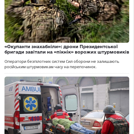
«Окупанти знахабніли»: дрони Президентської
бригади завітали на «пікнік» ворожих штурмовиків
Оператори безпілотних систем Сил оборони не залишають
російським штурмовикам часу на перепочинок.