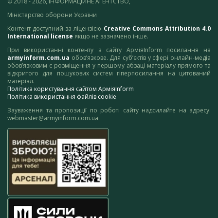
© 2018 - 2026, ІНФОРМАЦІЙНЕ АГЕНТСТВО,
Міністерство оборони України
Контент доступний за ліцензією
Creative Commons Attribution 4.0
International license
якщо не зазначено інше.
При використанні контенту з сайту АрміяInform посилання на
armyinform.com.ua
обов’язкове. Для суб’єктів у сфері онлайн-медіа
обов’язковим є розміщення у першому абзаці матеріалу прямого та
відкритого для пошукових систем гіперпосилання на цитований
матеріал.
Політика користування сайтом АрміяInform
Політика використання файлів cookie
Зауваження та пропозиції по роботі сайту надсилайте на адресу:
webmaster@armyinform.com.ua