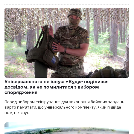
Універсального не існує: «Вуду» поділився
досвідом, як не помилитися з вибором
спорядження
Перед вибором екіпірування для виконання бойових завдань
варто пам’ятати, що універсального комплекту, який підійде
всім, не існує.