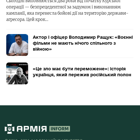
Сьогодні виповнюється два роки від початку Курської
операції — безпрецедентної за задумом і виконанням
кампанії, яка перенесла бойові дії на територію держави-
агресора. Цей крок…
Актор і офіцер Володимир Ращук: «Воєнні
фільми не мають нічого спільного з
війною»
«Це зло має бути переможене»: історія
українця, який пережив російський полон