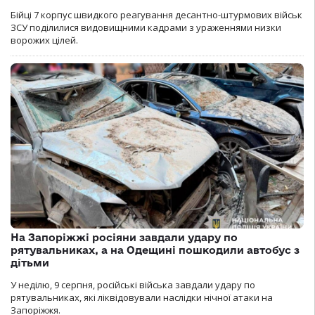
Бійці 7 корпус швидкого реагування десантно-штурмових військ
ЗСУ поділилися видовищними кадрами з ураженнями низки
ворожих цілей.
На Запоріжжі росіяни завдали удару по
рятувальниках, а на Одещині пошкодили автобус з
дітьми
У неділю, 9 серпня, російські війська завдали удару по
рятувальниках, які ліквідовували наслідки нічної атаки на
Запоріжжя.