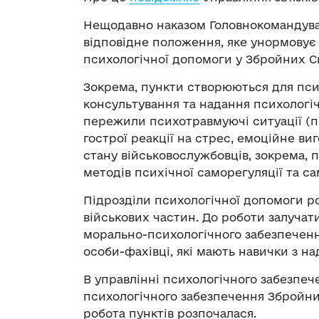
Нещодавно наказом Головнокомандува
відповідне положення, яке унормовує 
психологічної допомоги у Збройних С
Зокрема, пункти створюються для псих
консультування та надання психологі
пережили психотравмуючі ситуації (по
гострої реакції на стрес, емоційне в
стану військовослужбовців, зокрема,
методів психічної саморегуляції та с
Підрозділи психологічної допомоги р
військових частин. До роботи залуча
морально-психологічного забезпечення
особи-фахівці, які мають навички з н
В управлінні психологічного забезпеч
психологічного забезпечення Збройни
робота пунктів розпочалася.