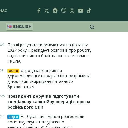
НАС
ENGLISH
:51
Перші результати очікуються на початку
2027 року: Президент розповів про роботу
над вітчизняною балістикою та системою
FREYJA
:41
«Продавав» вплив на
ФОТО
держпосадовців: на Харківщині затримали
ділка, який «вирішував питання» з
бронюванням
:25
Президент доручив підготувати
спеціальну санкційну операцію проти
російського ОПК
:11
На Луганщині Apachi розгромили
ВІДЕО
логістику окупантів: уражено
електростанцію, АЗС і транспорт