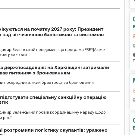
чікуються на початку 2027 року: Президент
у над вітчизняною балістикою та системою
димир Зеленський повідомив, що програма FREYJA вже
ної реалізації.
а держпосадовців: на Харківщині затримали
ував питання» з бронюванням
и посередника, який брав гроші за бронювання.
підготувати спеціальну санкційну операцію
 ОПК
димир Зеленський провів координаційну нараду щодо
 росії.
i розгромили логістику окупантів: уражено