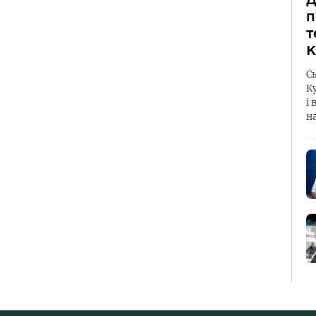
п
т
К
С
К
і 
н