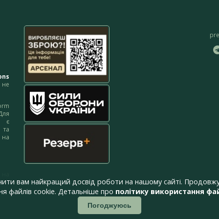
pr
ons
не
orm
Для
м є
 та
 на
 на
чити вам найкращий досвід роботи на нашому сайті. Продовжу
я файлів cookie. Детальніше про
політику використання фай
Погоджуюсь