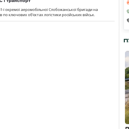
С і транспорт
1-ї окремої аеромобільної Слобожанської бригади на
 по ключових об’єктах логістики російських військ.
П
Д