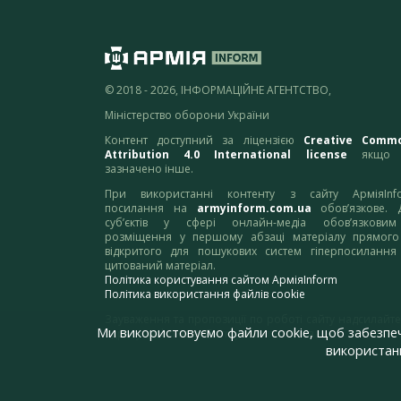
© 2018 - 2026, ІНФОРМАЦІЙНЕ АГЕНТСТВО,
Міністерство оборони України
Контент доступний за ліцензією
Creative Comm
Attribution 4.0 International license
якщо 
зазначено інше.
При використанні контенту з сайту АрміяInf
посилання на
armyinform.com.ua
обов’язкове. 
суб’єктів у сфері онлайн-медіа обов’язкови
розміщення у першому абзаці матеріалу прямого
відкритого для пошукових систем гіперпосилання
цитований матеріал.
Політика користування сайтом АрміяInform
Політика використання файлів cookie
Зауваження та пропозиції по роботі сайту надсилайте
Ми використовуємо файли cookie, щоб забезпе
адресу:
webmaster@armyinform.com.ua
використанн