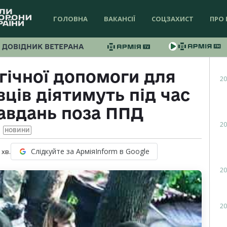
ГОЛОВНА
ВАКАНСІЇ
СОЦЗАХИСТ
ПРО 
ДОВІДНИК ВЕТЕРАНА
гічної допомоги для
20
ців діятимуть під час
авдань поза ППД
20
НОВИНИ
Слідкуйте за АрміяInform в Google
хв.
20
20