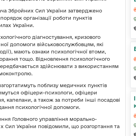
ча Збройних Сил України затверджено
порядок організації роботи пунктів
илах України.
ологічного діагностування, кризового
чної допомоги військовослужбовцям, які
дії), мають ознаки психологічної втоми,
игорання тощо. Відновлення психологічного
 передбачається здійснювати з використанням
амоконтролю.
озгортатимуть поблизу медичних пунктів
тимуться офіцери-психологи, офіцери
, капелани, а також за потреби інші посадові
адання психологічної допомоги.
ення Головного управління морально-
х Сил України повідомили, що розгортання та