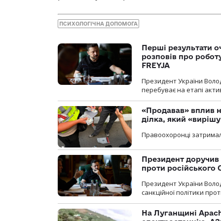
ПСИХОЛОГІЧНА ДОПОМОГА
Перші результати о
розповів про робот
FREYJA
Президент України Воло
перебуває на етапі актив
«Продавав» вплив н
ділка, який «виріш
Правоохоронці затримал
Президент доручив 
проти російського
Президент України Воло
санкційної політики проти
На Луганщині Apach