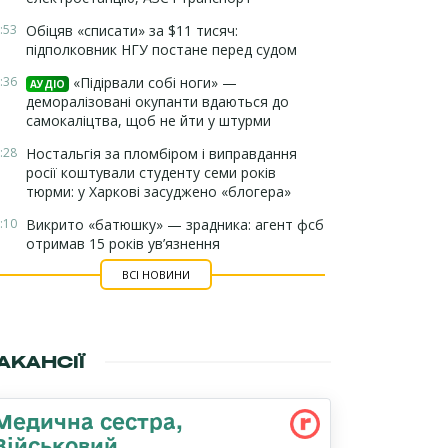
:53
Обіцяв «списати» за $11 тисяч:
підполковник НГУ постане перед судом
:36
«Підірвали собі ноги» —
АУДІО
деморалізовані окупанти вдаються до
самокаліцтва, щоб не йти у штурми
:28
Ностальгія за пломбіром і виправдання
росії коштували студенту семи років
тюрми: у Харкові засуджено «блогера»
:10
Викрито «батюшку» — зрадника: агент фсб
отримав 15 років ув’язнення
ВСІ НОВИНИ
АКАНСІЇ
Медична сестра,
Військовий