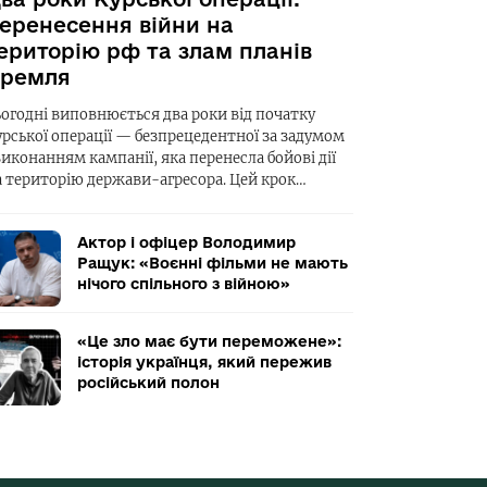
еренесення війни на
ериторію рф та злам планів
ремля
ьогодні виповнюється два роки від початку
урської операції — безпрецедентної за задумом
виконанням кампанії, яка перенесла бойові дії
а територію держави-агресора. Цей крок…
Актор і офіцер Володимир
Ращук: «Воєнні фільми не мають
нічого спільного з війною»
«Це зло має бути переможене»:
історія українця, який пережив
російський полон