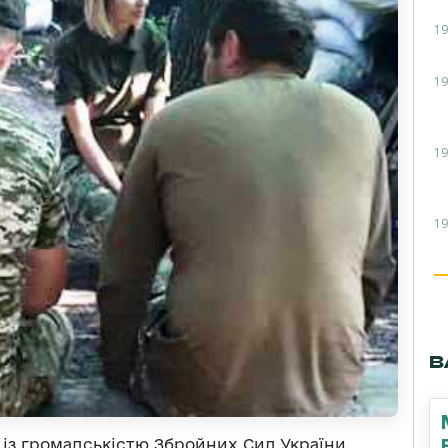
19
19
19
19
В
в із громадськістю Збройних Сил України.