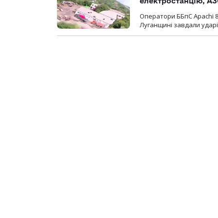
електростанцію, АЗ
Оператори ББпС Apachi 8
Луганщині завдали ударів