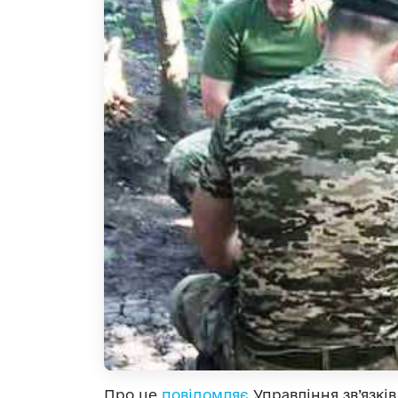
Про це
повідомляє
Управління зв’язкі