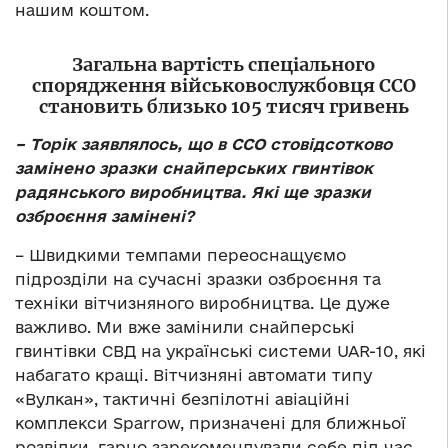
нашим коштом.
Загальна вартість спеціального
спорядження військовослужбовця ССО
становить близько 105 тисяч гривень
– Торік заявлялось, що в ССО стовідсотково
замінено зразки снайперських гвинтівок
радянського виробництва. Які ще зразки
озброєння замінені?
– Швидкими темпами переоснащуємо
підрозділи на сучасні зразки озброєння та
техніки вітчизняного виробництва. Це дуже
важливо. Ми вже замінили снайперські
гвинтівки СВД на українські системи UAR-10, які
набагато кращі. Вітчизняні автомати типу
«Вулкан», тактичні безпілотні авіаційні
комплекси Sparrow, призначені для ближньої
розвідки, гарно зарекомендували себе під час