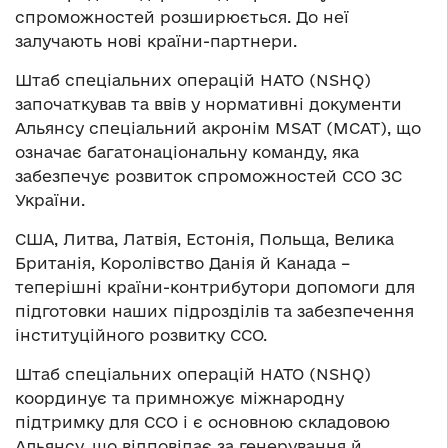
спроможностей розширюється. До неї
залучають нові країни-партнери.
Штаб спеціальних операцій НАТО (NSHQ)
започаткував та ввів у нормативні документи
Альянсу спеціальний акронім MSAT (МСАТ), що
означає багатонаціональну команду, яка
забезпечує розвиток спроможностей ССО ЗС
України.
США, Литва, Латвія, Естонія, Польща, Велика
Британія, Королівство Данія й Канада –
теперішні країни-контрибутори допомоги для
підготовки наших підрозділів та забезпечення
інституційного розвитку ССО.
Штаб спеціальних операцій НАТО (NSHQ)
координує та примножує міжнародну
підтримку для ССО і є основною складовою
Альянсу, що відповідає за генерування й