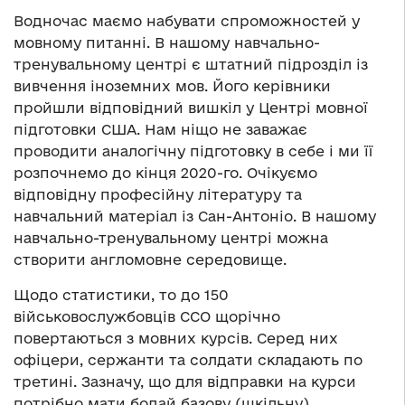
Водночас маємо набувати спроможностей у
мовному питанні. В нашому навчально-
тренувальному центрі є штатний підрозділ із
вивчення іноземних мов. Його керівники
пройшли відповідний вишкіл у Центрі мовної
підготовки США. Нам ніщо не заважає
проводити аналогічну підготовку в себе і ми її
розпочнемо до кінця 2020-го. Очікуємо
відповідну професійну літературу та
навчальний матеріал із Сан-Антоніо. В нашому
навчально-тренувальному центрі можна
створити англомовне середовище.
Щодо статистики, то до 150
військовослужбовців ССО щорічно
повертаються з мовних курсів. Серед них
офіцери, сержанти та солдати складають по
третині. Зазначу, що для відправки на курси
потрібно мати бодай базову (шкільну)