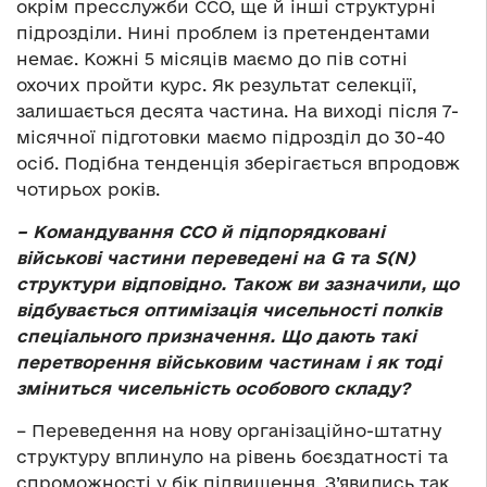
окрім пресслужби ССО, ще й інші структурні
підрозділи. Нині проблем із претендентами
немає. Кожні 5 місяців маємо до пів сотні
охочих пройти курс. Як результат селекції,
залишається десята частина. На виході після 7-
місячної підготовки маємо підрозділ до 30-40
осіб. Подібна тенденція зберігається впродовж
чотирьох років.
– Командування ССО й підпорядковані
військові частини переведені на G та S(N)
структури відповідно. Також ви зазначили, що
відбувається оптимізація чисельності полків
спеціального призначення. Що дають такі
перетворення військовим частинам і як тоді
зміниться чисельність особового складу?
– Переведення на нову організаційно-штатну
структуру вплинуло на рівень боєздатності та
спроможності у бік підвищення. З’явились так