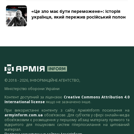
«Це зло має бути переможене»: історія
українця, який пережив російський полон
© 2018 - 2026, ІНФОРМАЦІЙНЕ АГЕНТСТВО,
Міністерство оборони України
Контент доступний за ліцензією
Creative Commons Attribution 4.0
International license
якщо не зазначено інше.
При використанні контенту з сайту АрміяInform посилання на
armyinform.com.ua
обов’язкове. Для суб’єктів у сфері онлайн-медіа
обов’язковим є розміщення у першому абзаці матеріалу прямого та
відкритого для пошукових систем гіперпосилання на цитований
матеріал.