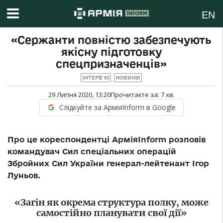
EN
«Сержанти повністю забезпечують
якісну підготовку
спецпризначенців»
ІНТЕРВ`Ю
НОВИНИ
29 Липня 2020, 13:20
Прочитаєте за:
7
хв.
Слідкуйте за АрміяInform в Google
Про це кореспондентці АрміяInform розповів
командувач Сил спеціальних операцій
Збройних Сил України генерал-лейтенант Ігор
Луньов.
«Загін як окрема структура полку, може
самостійно планувати свої дії»