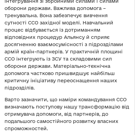
інтегрування зі збройними силами і силами
оборони держави. Важлива допомога –
тренувальна. Вона забезпечує вивчення
сутності ССО західної моделі. Навчальний
процес відбувається із дотриманням
відповідних процедур Альянсу й сприяє
досягненню взаємосумісності з підрозділами
армій країн-партнерів. У практичній площині
ССО інтегрують із ЗСУ та складовими сил
оборони держави. Матеріально-технічна
допомога частково пришвидшує найбільш
критичну ініціативу переоснащення наших
підрозділів.
Варто зазначити, що наміри командування ССО
визначають поступову нашу трансформацію від
отримувача допомоги, від партнерів, до
подальшого самостійного розвитку власних
спроможностей.