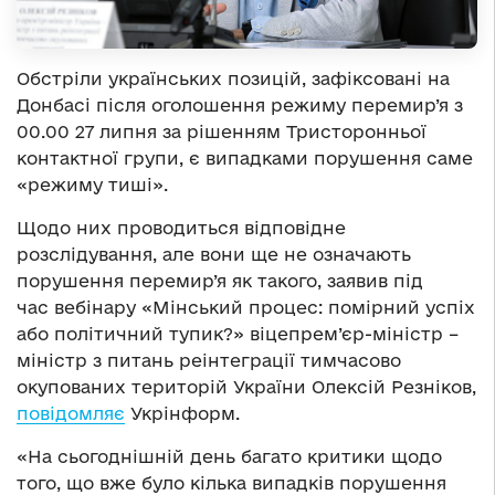
Обстріли українських позицій, зафіксовані на
Донбасі після оголошення режиму перемир’я з
00.00 27 липня за рішенням Тристоронньої
контактної групи, є випадками порушення саме
«режиму тиші».
Щодо них проводиться відповідне
розслідування, але вони ще не означають
порушення перемир’я як такого, заявив під
час вебінару «Мінський процес: помірний успіх
або політичний тупик?» віцепрем’єр-міністр –
міністр з питань реінтеграції тимчасово
окупованих територій України Олексій Резніков,
повідомляє
Укрінформ.
«На сьогоднішній день багато критики щодо
того, що вже було кілька випадків порушення