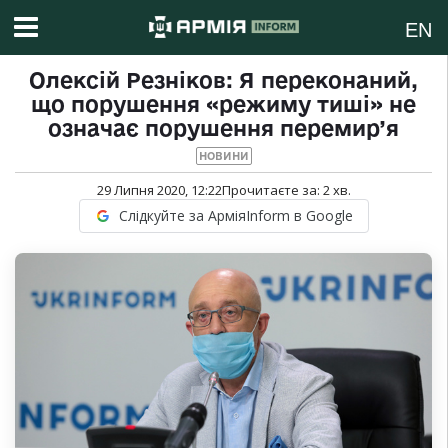
EN
Олексій Резніков: Я переконаний,
що порушення «режиму тиші» не
означає порушення перемир’я
НОВИНИ
29 Липня 2020, 12:22
Прочитаєте за:
2
хв.
Слідкуйте за АрміяInform в Google