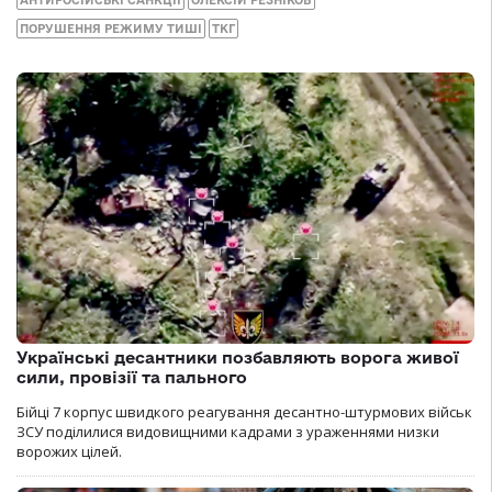
АНТИРОСІЙСЬКІ САНКЦІЇ
ОЛЕКСІЙ РЕЗНІКОВ
ПОРУШЕННЯ РЕЖИМУ ТИШІ
ТКГ
Українські десантники позбавляють ворога живої
сили, провізії та пального
Бійці 7 корпус швидкого реагування десантно-штурмових військ
ЗСУ поділилися видовищними кадрами з ураженнями низки
ворожих цілей.