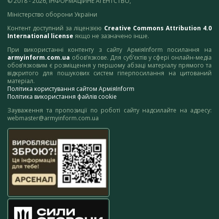
© 2018 - 2026, ІНФОРМАЦІЙНЕ АГЕНТСТВО,
Міністерство оборони України
Контент доступний за ліцензією
Creative Commons Attribution 4.0
International license
якщо не зазначено інше.
При використанні контенту з сайту АрміяInform посилання на
armyinform.com.ua
обов’язкове. Для суб’єктів у сфері онлайн-медіа
обов’язковим є розміщення у першому абзаці матеріалу прямого та
відкритого для пошукових систем гіперпосилання на цитований
матеріал.
Політика користування сайтом АрміяInform
Політика використання файлів cookie
Зауваження та пропозиції по роботі сайту надсилайте на адресу:
webmaster@armyinform.com.ua