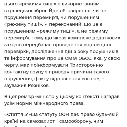
цього «режиму тиші» з використанням
стрілецької зброї. Йде обговорення, чи це
порушення перемир’я, чи порушенням
«режиму тиші». Я переконаний, що це є
порушенням «режиму тиші», а не режиму
перемир’я, тому що якраз комплекс додаткових
заходів передбачає проведення відповідної
перевірки, дослідження дій з боку порушників
та інформування про це СММ ОБСЄ, яка, у свою
чергу, має поінформувати Тристоронню
контактну групу з приводу причини такого
порушення, факту відновлення вогню», –
зауважив Резніков.
Віцепрем’єр-міністр у цьому контексті нагадав
усім норми міжнародного права.
«Стаття 51-ша статуту ООН дає право будь-якій
країні на самозахист і самооборону, чим