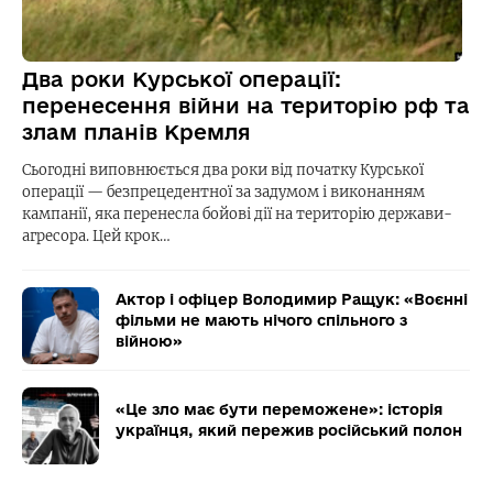
Два роки Курської операції:
перенесення війни на територію рф та
злам планів Кремля
Сьогодні виповнюється два роки від початку Курської
операції — безпрецедентної за задумом і виконанням
кампанії, яка перенесла бойові дії на територію держави-
агресора. Цей крок…
Актор і офіцер Володимир Ращук: «Воєнні
фільми не мають нічого спільного з
війною»
«Це зло має бути переможене»: історія
українця, який пережив російський полон