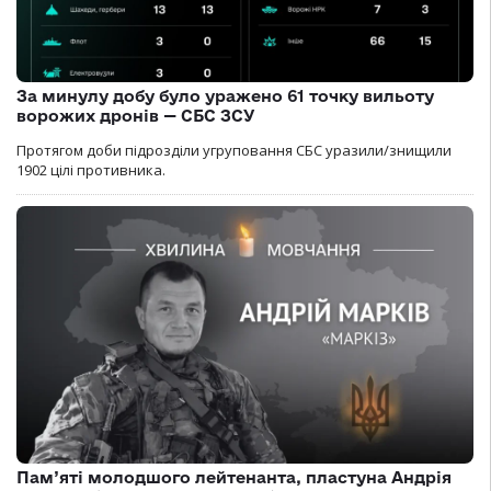
За минулу добу було уражено 61 точку вильоту
ворожих дронів — СБС ЗСУ
Протягом доби підрозділи угруповання СБС уразили/знищили
1902 цілі противника.
Пам’яті молодшого лейтенанта, пластуна Андрія