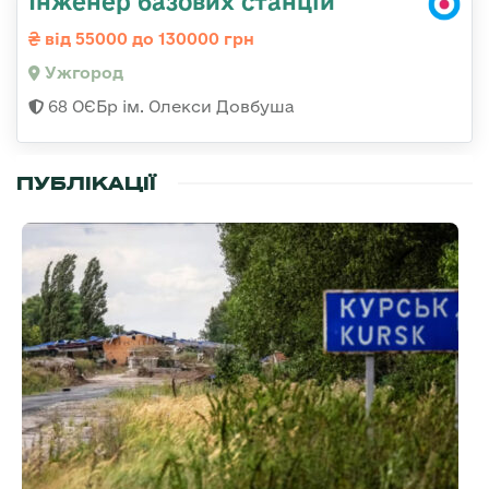
Інженер базових станцій
від 55000 до 130000 грн
Ужгород
68 ОЄБр ім. Олекси Довбуша
ПУБЛІКАЦІЇ