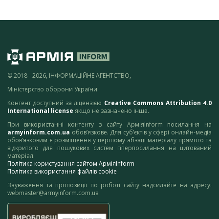
© 2018 - 2026, ІНФОРМАЦІЙНЕ АГЕНТСТВО,
Міністерство оборони України
Контент доступний за ліцензією
Creative Commons Attribution 4.0
International license
якщо не зазначено інше.
При використанні контенту з сайту АрміяInform посилання на
armyinform.com.ua
обов’язкове. Для суб’єктів у сфері онлайн-медіа
обов’язковим є розміщення у першому абзаці матеріалу прямого та
відкритого для пошукових систем гіперпосилання на цитований
матеріал.
Політика користування сайтом АрміяInform
Політика використання файлів cookie
Зауваження та пропозиції по роботі сайту надсилайте на адресу:
webmaster@armyinform.com.ua