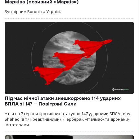
Марківа (позивний «Маркіз»)
Був вірним Богові та Україні.
Під час нічної атаки знешкоджено 114 ударних
БПЛА зі 147 — Повітряні Сили
У ніч на 7 серпня противник атакував 147 ударними БПЛА типу
Shahed (в т.ч. реактивними), «Гербера», «Італмас» та дронами-
імітаторами.