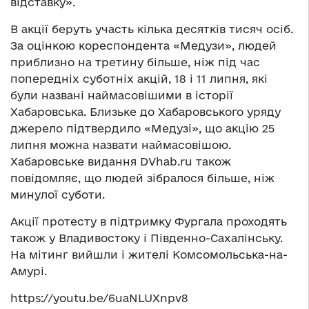
відставку».
В акції беруть участь кілька десятків тисяч осіб.
За оцінкою кореспондента «Медузи», людей
приблизно на третину більше, ніж під час
попередніх суботніх акцій, 18 і 11 липня, які
були названі наймасовішими в історії
Хабаровська. Близьке до Хабаровського уряду
джерело підтвердило «Медузі», що акцію 25
липня можна назвати наймасовішою.
Хабаровське видання DVhab.ru також
повідомляє, що людей зібралося більше, ніж
минулої суботи.
Акції протесту в підтримку Фургала проходять
також у Владивостоку і Південно-Сахалінську.
На мітинг вийшли і жителі Комсомольська-на-
Амурі.
https://youtu.be/6uaNLUXnpv8