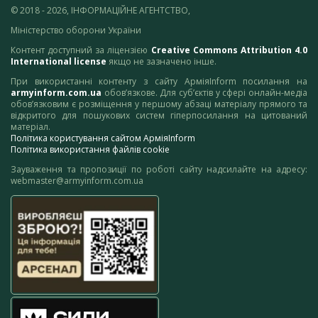
© 2018 - 2026, ІНФОРМАЦІЙНЕ АГЕНТСТВО,
Міністерство оборони України
Контент доступний за ліцензією
Creative Commons Attribution 4.0
International license
якщо не зазначено інше.
При використанні контенту з сайту АрміяInform посилання на
armyinform.com.ua
обов’язкове. Для суб’єктів у сфері онлайн-медіа
обов’язковим є розміщення у першому абзаці матеріалу прямого та
відкритого для пошукових систем гіперпосилання на цитований
матеріал.
Політика користування сайтом АрміяInform
Політика використання файлів cookie
Зауваження та пропозиції по роботі сайту надсилайте на адресу:
webmaster@armyinform.com.ua