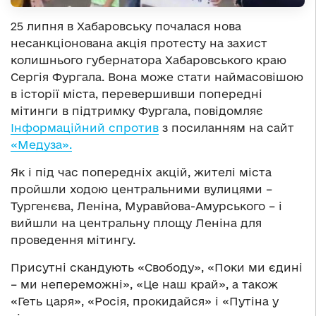
25 липня в Хабаровську почалася нова
несанкціонована акція протесту на захист
колишнього губернатора Хабаровського краю
Сергія Фургала. Вона може стати наймасовішою
в історії міста, перевершивши попередні
мітинги в підтримку Фургала, повідомляє
Інформаційний спротив
з посиланням на сайт
«Медуза».
Як і під час попередніх акцій, жителі міста
пройшли ходою центральними вулицями –
Тургенєва, Леніна, Муравйова-Амурського – і
вийшли на центральну площу Леніна для
проведення мітингу.
Присутні скандують «Свободу», «Поки ми єдині
– ми непереможні», «Це наш край», а також
«Геть царя», «Росія, прокидайся» і «Путіна у