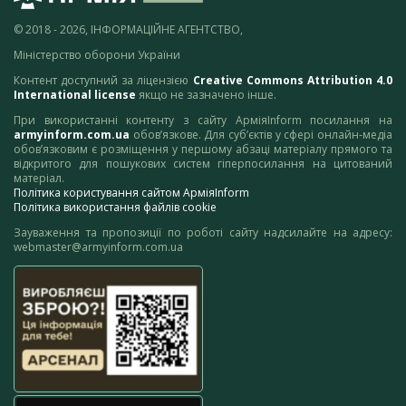
© 2018 - 2026, ІНФОРМАЦІЙНЕ АГЕНТСТВО,
Міністерство оборони України
Контент доступний за ліцензією
Creative Commons Attribution 4.0
International license
якщо не зазначено інше.
При використанні контенту з сайту АрміяInform посилання на
armyinform.com.ua
обов’язкове. Для суб’єктів у сфері онлайн-медіа
обов’язковим є розміщення у першому абзаці матеріалу прямого та
відкритого для пошукових систем гіперпосилання на цитований
матеріал.
Політика користування сайтом АрміяInform
Політика використання файлів cookie
Зауваження та пропозиції по роботі сайту надсилайте на адресу:
webmaster@armyinform.com.ua