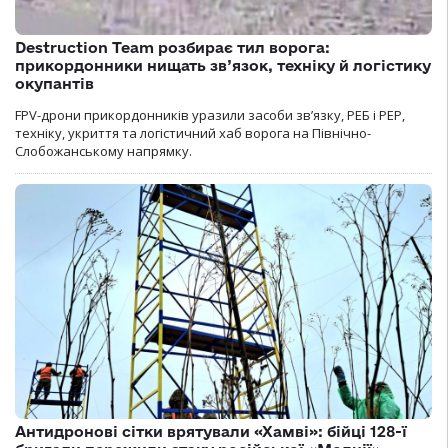
Destruction Team розбирає тил ворога:
прикордонники нищать зв’язок, техніку й логістику
окупантів
FPV-дрони прикордонників уразили засоби зв’язку, РЕБ і РЕР,
техніку, укриття та логістичний хаб ворога на Північно-
Слобожанському напрямку.
Антидронові сітки врятували «Хамві»: бійці 128-ї