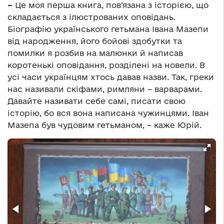
–
Це моя перша книга, пов’язана з історією, що
складається з ілюстрованих оповідань.
Біографію українського гетьмана Івана Мазепи
від народження, його бойові здобутки та
помилки я розбив на малюнки й написав
коротенькі оповідання, розділені на новели. В
усі часи українцям хтось давав назви. Так, греки
нас називали скіфами, римляни – варварами.
Давайте називати себе самі, писати свою
історію, бо вся вона написана чужинцями. Іван
Мазепа був чудовим гетьманом, – каже Юрій.