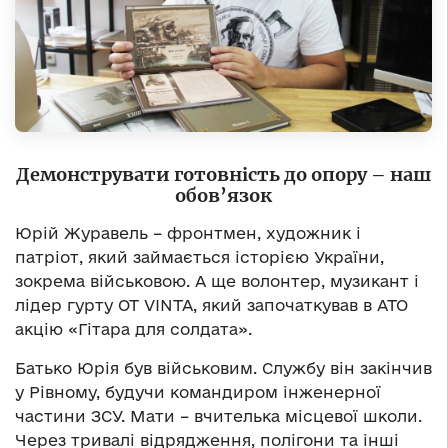
Демонструвати готовність до опору – наш
обов
’
язок
Юрій Журавель – фронтмен, художник і
патріот, який займається історією України,
зокрема військовою. А ще волонтер, музикант і
лідер гурту OT VINTA, який започаткував в АТО
акцію «Гітара для солдата».
Батько Юрія був військовим. Службу він закінчив
у Рівному, будучи командиром інженерної
частини ЗСУ. Мати – вчителька місцевої школи.
Через тривалі відрядження, полігони та інші