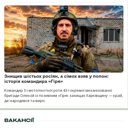
Знищив шістьох росіян, а сімох взяв у полон:
історія командира «Гіря»
Командир 3-ї мотопіхотної роти 43-ї окремої механізованої
бригади Олексій із позивним «Гіря» захищає Харківщину — край,
де народився та виріс.
ВАКАНСІЇ