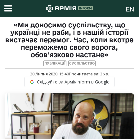
EN
«Ми доносимо суспільству, що
українці не раби, і в нашій історії
вистачає перемог. Час, коли вкотре
переможемо свого ворога,
обов’язково настане»
ПУБЛІКАЦІЇ
СУСПІЛЬСТВО
20 Липня 2020, 15:40
Прочитаєте за:
3
хв.
Слідкуйте за АрміяInform в Google