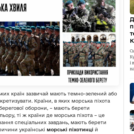
Д
п
т
К
С
К
і 
н
ьких країн зазвичай мають темно-зелений або
нкретизувати. Країни, в яких морська піхота
берегової оборони, – мають берети
ьору, ті ж країни де морська піхота – це
онання спеціальних завдань, мають берети
причини українські
морські піхотинці
й