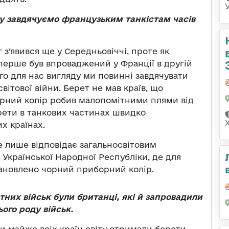
ду завдячуємо французьким танкістам часів
з’явився ще у Середньовіччі, проте як
перше був впроваджений у Франції в другій
ого для нас вигляду ми повинні завдячувати
ітової війни. Берет не мав країв, що
чорний колір робив малопомітними плями від
рети в танкових частинах швидко
х країнах.
е лише відповідає загальносвітовим
 Української Народної Республіки, де для
ановлено чорний приборний колір.
их військ були британці, які й запровадили
ого роду військ.
и майже всіх країн світу отримали берети