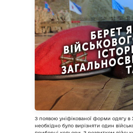
З появою уніфікованої форми одягу в X
необхідно було вирізняти один військо
приборні кольори. З розвитком військ