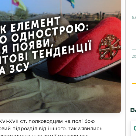
6:
20
В
VI-XVII ст. полководцям на полі бою
вий підрозділ від іншого. Так з’явились
ового мистецтва армії ставали все