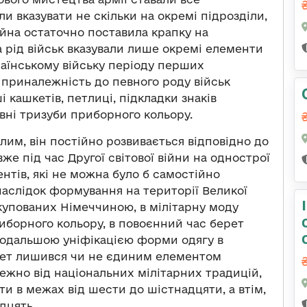
и вказувати не скільки на окремі підрозділи,
війна остаточно поставила крапку на
 рід військ вказували лише окремі елементи
раїнському війську періоду перших
а приналежність до певного роду військ
 кашкетів, петлиці, підкладки знаків
авні тризуби приборного кольору.
лим, він постійно розвивається відповідно до
вже під час Другої світової війни на однострої
тів, які не можна було б самостійно
аслідок формування на території Великої
окупованих Німеччиною, в мілітарну моду
риборного кольору, в повоєнний час берет
 подальшою уніфікацією форми одягу в
ерет лишився чи не єдиним елементом
ежно від національних мілітарних традицій,
ти в межах від шести до шістнадцяти, а втім,
адцять.