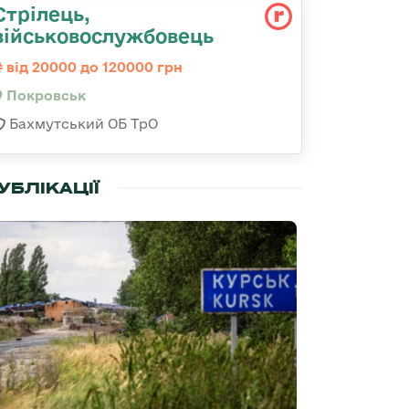
Стрілець,
військовослужбовець
від 20000 до 120000 грн
Покровськ
Бахмутський ОБ ТрО
УБЛІКАЦІЇ