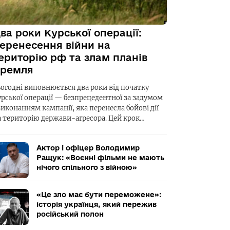
ва роки Курської операції:
еренесення війни на
ериторію рф та злам планів
ремля
ьогодні виповнюється два роки від початку
урської операції — безпрецедентної за задумом
виконанням кампанії, яка перенесла бойові дії
а територію держави-агресора. Цей крок…
Актор і офіцер Володимир
Ращук: «Воєнні фільми не мають
нічого спільного з війною»
«Це зло має бути переможене»:
історія українця, який пережив
російський полон