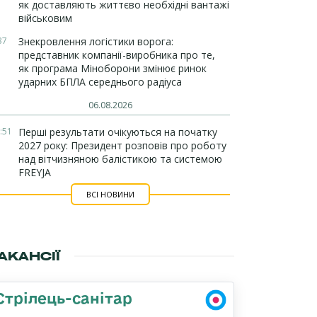
як доставляють життєво необхідні вантажі
військовим
37
Знекровлення логістики ворога:
представник компанії-виробника про те,
як програма Міноборони змінює ринок
ударних БПЛА середнього радіуса
06.08.2026
:51
Перші результати очікуються на початку
2027 року: Президент розповів про роботу
над вітчизняною балістикою та системою
FREYJA
ВСІ НОВИНИ
АКАНСІЇ
Стрілець-санітар