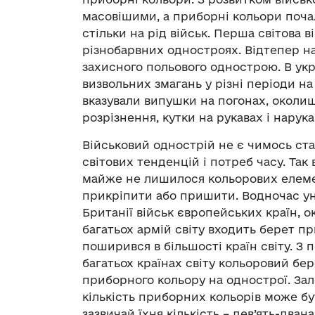
масовішими, а приборні кольори почал
стільки на рід військ. Перша світова 
різнобарвних одностроях. Відтепер на
захисного польового однострою. В ук
визвольних змагань у різні періоди н
вказували випушки на погонах, околиші
розрізнення, кутки на рукавах і нарук
Військовий однострій не є чимось ста
світових тенденцій і потреб часу. Так 
майже не лишилося кольорових елемен
прикріпити або пришити. Водночас ун
Британії військ європейських країн, 
багатьох армій світу входить берет п
поширився в більшості країн світу. З
багатьох країнах світу кольоровий б
приборного кольору на однострої. Зал
кількість приборних кольорів може бу
зазвичай їхня кількість – дев’ять-дван