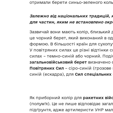
отримали берети синьо-зеленого кольо
Залежно від національних традицій, 
для частин, яким не встановлено ок
Зазвичай вони мають колір, близький
це чорний берет, який виконаний в о
формою. В більшості країн для сухопу
У повітряних силах це різні відтінки 
силах – темно-синій або чорний. Под
загальновійськовий берет
визначено с
Повітряних Сил
– сіро-синій (грозове
синій (ескадра), для
Сил спеціальних
Як приборний колір для
ракетних війс
(полум’я). Це не лише відповідає зага
підґрунтя, адже артилеристи УНР мал