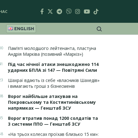
НАС
ENGLISH
00
Пам’яті молодшого лейтенанта, пластуна
Андрія Марківа (позивний «Маркіз»)
41
Під час нічної атаки знешкоджено 114
ударних БПЛА зі 147 — Повітряні Сили
23
Шахраї вдають із себе «власників Шахедів»
і вимагають гроші з бізнесменів
08
Ворог найбільше атакував на
Покровському та Костянтинівському
напрямках — Генштаб ЗСУ
35
Ворог втратив понад 1200 солдатів та
3 системи ППО — Генштаб ЗСУ
58
«На трьох колесах проїхав близько 15 км»: