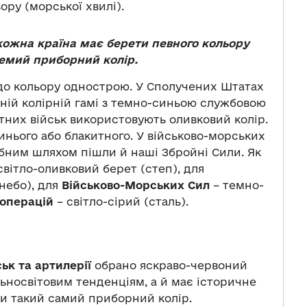
ру (морської хвилі).
кожна країна має берети певного кольору
ремий приборний колір.
 до кольору однострою. У Сполучених Штатах
дній колірній гамі з темно-синьою службовою
тних військ використовують оливковий колір.
синього або блакитного. У військово-морських
ібним шляхом пішли й наші Збройні Сили. Як
вітло-оливковий берет (степ), для
 небо), для
Військово-Морських Сил
– темно-
 операцій
– світло-сірий (сталь).
ьк та артилерії
обрано яскраво-червоний
льносвітовим тенденціям, а й має історичне
и такий самий приборний колір.