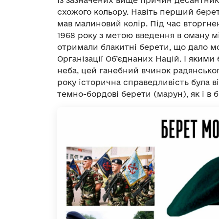
схожого кольору. Навіть перший берет
мав малиновий колір. Під час вторгн
1968 року з метою введення в оману 
отримали блакитні берети, що дало мо
Організації Об’єднаних Націй. І якими
неба, цей ганебний вчинок радянськог
року історична справедливість була в
темно-бордові берети (марун), як і в б