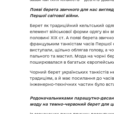
Появі берета звичного для нас вигля
Першої світової війни.
Берет як традиційний кельтський одяг 
елемент військової форми одягу він в
половині XIX ст. А появі берета звичн
французьким танкістам часів Першої св
виступали, щільно облягав голову, а 
пального та мастил. Мода на чорні бе
поширювалася в багатьох європейськи
Чорний берет українських танкістів н
традиціям, а й має посилання до часів
інженерно-технічних частин було вст
Родоначальниками парашутно-десантн
моду на темно-червоний берет для ць
Із зазначених вище причин десантник