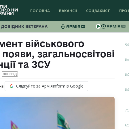
ГОЛОВНА
ВАКАНСІЇ
СОЦЗАХИСТ
ПРО 
ДОВІДНИК ВЕТЕРАНА
мент військового
9:
 появи, загальносвітові
8:
ції та ЗСУ
8:
ЛОНГРІД
Слідкуйте за АрміяInform в Google
хв.
8:
7:
6: