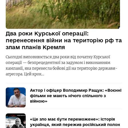
Два роки Курської операції:
перенесення війни на територію рф та
злам планів Кремля
Сьогодні виповнюється два роки від початку Курської
операції — безпрецедентної за задумом і виконанням
кампанії, яка перенесла бойові дії на територію держави-
агресора. Цей крок…
Актор і офіцер Володимир Ращук: «Воєнні
фільми не мають нічого спільного з
війною»
«Це зло має бути переможене»: історія
українця, який пережив російський полон