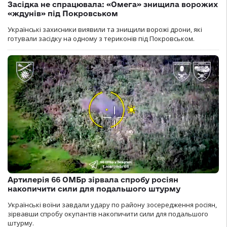
Засідка не спрацювала: «Омега» знищила ворожих
«ждунів» під Покровськом
Українські захисники виявили та знищили ворожі дрони, які
готували засідку на одному з териконів під Покровськом.
Артилерія 66 ОМБр зірвала спробу росіян
накопичити сили для подальшого штурму
Українські воїни завдали удару по району зосередження росіян,
зірвавши спробу окупантів накопичити сили для подальшого
штурму.