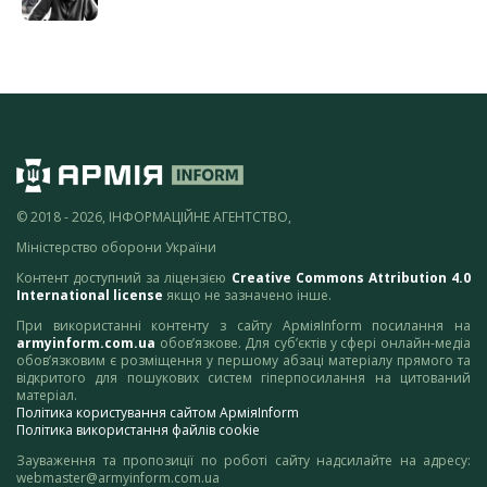
© 2018 - 2026, ІНФОРМАЦІЙНЕ АГЕНТСТВО,
Міністерство оборони України
Контент доступний за ліцензією
Creative Commons Attribution 4.0
International license
якщо не зазначено інше.
При використанні контенту з сайту АрміяInform посилання на
armyinform.com.ua
обов’язкове. Для суб’єктів у сфері онлайн-медіа
обов’язковим є розміщення у першому абзаці матеріалу прямого та
відкритого для пошукових систем гіперпосилання на цитований
матеріал.
Політика користування сайтом АрміяInform
Політика використання файлів cookie
Зауваження та пропозиції по роботі сайту надсилайте на адресу:
webmaster@armyinform.com.ua