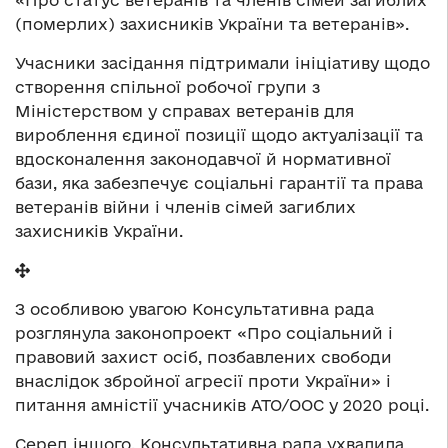
«Про статус ветеранів та членів сімей загиблих
(померлих) захисників України та ветеранів».
Учасники засідання підтримали ініціативу щодо
створення спільної робочої групи з
Міністерством у справах ветеранів для
вироблення єдиної позиції щодо актуалізації та
вдосконалення законодавчої й нормативної
бази, яка забезпечує соціальні гарантії та права
ветеранів війни і членів сімей загиблих
захисників України.
З особливою увагою Консультативна рада
розглянула законопроект «Про соціальний і
правовий захист осіб, позбавлених свободи
внаслідок збройної агресії проти України» і
питання амністії учасників АТО/ООС у 2020 році.
Серед іншого, Консультативна рада ухвалила