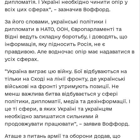
дипломатія. І Україні необхідно чинити опір у
всіх цих сферах”, – зазначив Воффорд.
За його словами, українські політики і
дипломати в НАТО, ООН, Європарламенті та
Відні ведуть складну боротьбу, і доводять, що
інформація, яку підносить Росія, не є
правдивою. Але водночас опір має надаватися в
усіх сферах.
“Україна виграє цю війну. Бої відбуваються на
тільки на Сході на лінії фронту, де українські
військові на фронті утримують позиції. Не
менш важлива битва відбувається у сфері
політики, дипломатії, медіа та дезінформації. І
це ті сфери, в яких Україні та українцям
необхідно залишатися сильними й
продовжувати працювати”, – заявив Воффорд.
Аташе з питань армії та оборони додав, що