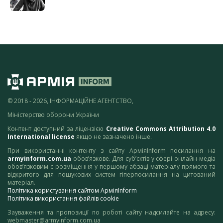
© 2018 - 2026, ІНФОРМАЦІЙНЕ АГЕНТСТВО,
Міністерство оборони України
Контент доступний за ліцензією
Creative Commons Attribution 4.0
International license
якщо не зазначено інше.
При використанні контенту з сайту АрміяInform посилання на
armyinform.com.ua
обов’язкове. Для суб’єктів у сфері онлайн-медіа
обов’язковим є розміщення у першому абзаці матеріалу прямого та
відкритого для пошукових систем гіперпосилання на цитований
матеріал.
Політика користування сайтом АрміяInform
Політика використання файлів cookie
Зауваження та пропозиції по роботі сайту надсилайте на адресу:
webmaster@armyinform.com.ua