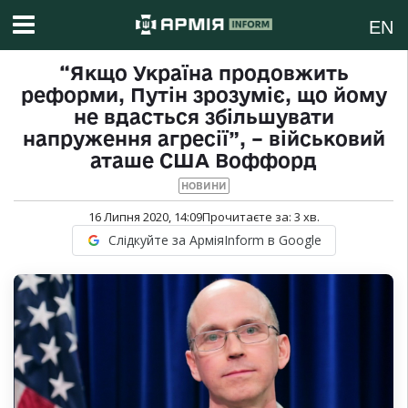
EN
“Якщо Україна продовжить
реформи, Путін зрозуміє, що йому
не вдасться збільшувати
напруження агресії”, – військовий
аташе США Воффорд
НОВИНИ
16 Липня 2020, 14:09
Прочитаєте за:
3
хв.
Слідкуйте за АрміяInform в Google