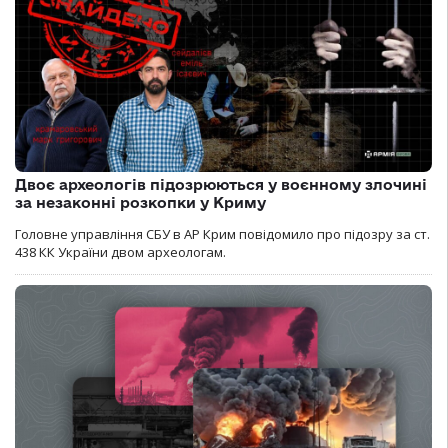
Двоє археологів підозрюються у воєнному злочині
за незаконні розкопки у Криму
Головне управління СБУ в АР Крим повідомило про підозру за ст.
438 КК України двом археологам.