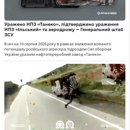
Уражено НПЗ «Танеко», підтверджено ураження
НПЗ «Ільський» та аеродрому — Генеральний штаб
ЗСУ
В ніч на 10 серпня 2026 року в рамках зниження воєнного
потенціалу російського агресора підрозділи Сил оборони
України уразили нафтопереробний завод «Танеко».