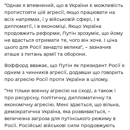
“Однак я впевнений, що в України є можливість
протистояти цій агресії, якщо працювати на
всіх напрямах, і у військовій сфері, і в
дипломатії, і в економіці. Якщо Україна
продовжить реформи, Путін зрозуміє, що йому
не вдасться отримати те, чого він хоче. І ціна
цього для Росії занадто велика”, – зазначив
аташе з питань армії та оборони.
Воффорд вважає, що Путін як президент Росії є
одним з чинників агресії, додавши що говорить
про агресію Росії проти України в цілому.
“Не тільки воєнну агресію на сході, а також і
про ресурсну, політичну, дипломатичну та
економічну агресію. Мені здається, що вільна,
демократична Україна, яка розвивається, –
величезна загроза для путінського режиму в
Росії. Російські військові сили продовжують