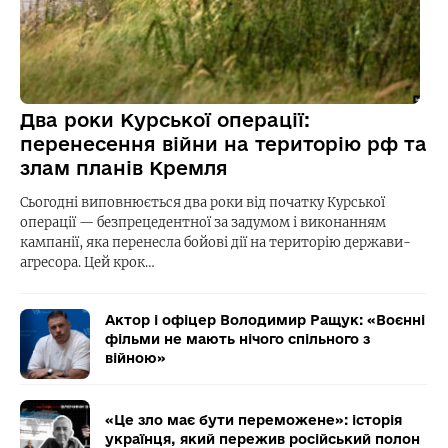
Два роки Курської операції:
перенесення війни на територію рф та
злам планів Кремля
Сьогодні виповнюється два роки від початку Курської
операції — безпрецедентної за задумом і виконанням
кампанії, яка перенесла бойові дії на територію держави-
агресора. Цей крок…
Актор і офіцер Володимир Ращук: «Воєнні
фільми не мають нічого спільного з
війною»
«Це зло має бути переможене»: історія
українця, який пережив російський полон