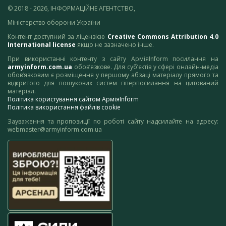
© 2018 - 2026, ІНФОРМАЦІЙНЕ АГЕНТСТВО,
Міністерство оборони України
Контент доступний за ліцензією
Creative Commons Attribution 4.0
International license
якщо не зазначено інше.
При використанні контенту з сайту АрміяInform посилання на
armyinform.com.ua
обов’язкове. Для суб’єктів у сфері онлайн-медіа
обов’язковим є розміщення у першому абзаці матеріалу прямого та
відкритого для пошукових систем гіперпосилання на цитований
матеріал.
Політика користування сайтом АрміяInform
Політика використання файлів cookie
Зауваження та пропозиції по роботі сайту надсилайте на адресу:
webmaster@armyinform.com.ua