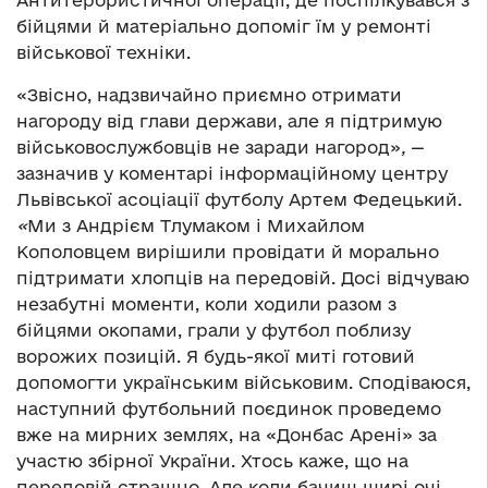
Антитерористичної операції, де поспілкувався з
бійцями й матеріально допоміг їм у ремонті
військової техніки.
«Звісно, надзвичайно приємно отримати
нагороду від глави держави, але я підтримую
військовослужбовців не заради нагород»
,
—
зазначив у коментарі інформаційному центру
Львівської асоціації футболу Артем Федецький.
«
Ми з Андрієм Тлумаком і Михайлом
Кополовцем вирішили провідати й морально
підтримати хлопців на передовій. Досі відчуваю
незабутні моменти, коли ходили разом з
бійцями окопами, грали у футбол поблизу
ворожих позицій. Я будь-якої миті готовий
допомогти українським військовим. Сподіваюся,
наступний футбольний поєдинок проведемо
вже на мирних землях, на «Донбас Арені» за
участю збірної України. Хтось каже, що на
передовій страшно. Але коли бачиш щирі очі