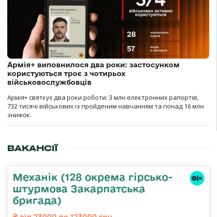
Армія+ виповнилося два роки: застосунком
користуються троє з чотирьох
військовослужбовців
Армія+ святкує два роки роботи: 3 млн електронних рапортів,
732 тисячі військових із пройденим навчанням та понад 16 млн
знижок.
ВАКАНСІЇ
Механік (128 окрема гірсько-
штурмова Закарпатська
бригада)
від 23000 до 123000 грн