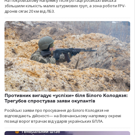
На Покровському напрямку після ротації російські війська
збільшили кількість малих штурмових груп, а зона роботи FPV-
дронів сягає 20 км від ЛБЗ.
Противник вигадує «успіхи» біля Білого Колодязя:
Трегубов спростував заяви окупантів
Російські заяви про просування до Білого Колодязя не
відповідають дійсності— на Вовчанському напрямку окремі
позиції ворог втрачає від ударів українських БПЛА.