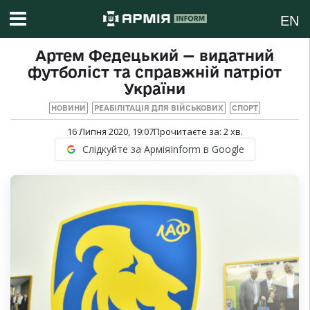
EN
Артем Федецький — видатний
футболіст та справжній патріот
України
НОВИНИ
РЕАБІЛІТАЦІЯ ДЛЯ ВІЙСЬКОВИХ
СПОРТ
16 Липня 2020, 19:07
Прочитаєте за:
2
хв.
Слідкуйте за АрміяInform в Google