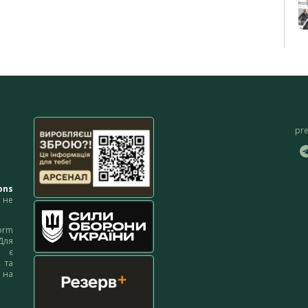
pr
ons
не
orm
Для
м є
 та
 на