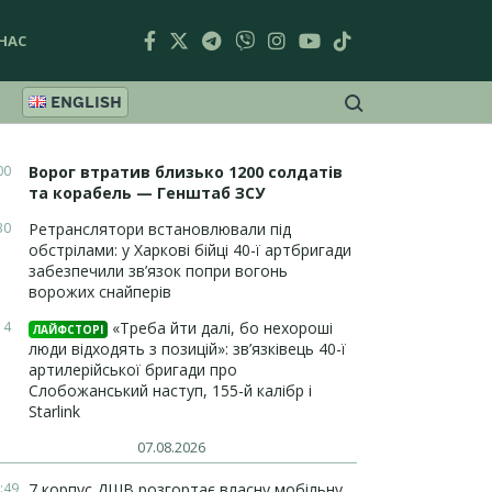
НАС
ENGLISH
00
Ворог втратив близько 1200 солдатів
та корабель — Генштаб ЗСУ
30
Ретранслятори встановлювали під
обстрілами: у Харкові бійці 40-ї артбригади
забезпечили зв’язок попри вогонь
ворожих снайперів
14
«Треба йти далі, бо нехороші
ЛАЙФСТОРІ
люди відходять з позицій»: зв’язківець 40-ї
артилерійської бригади про
Слобожанський наступ, 155-й калібр і
Starlink
07.08.2026
:49
7 корпус ДШВ розгортає власну мобільну