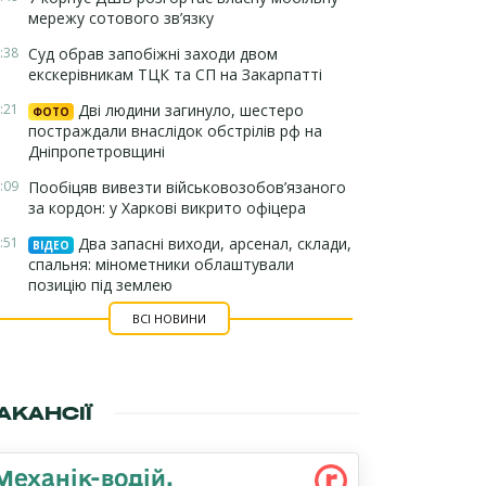
мережу сотового зв’язку
:38
Суд обрав запобіжні заходи двом
екскерівникам ТЦК та СП на Закарпатті
:21
Дві людини загинуло, шестеро
ФОТО
постраждали внаслідок обстрілів рф на
Дніпропетровщині
:09
Пообіцяв вивезти військовозобов’язаного
за кордон: у Харкові викрито офіцера
:51
Два запасні виходи, арсенал, склади,
ВІДЕО
спальня: мінометники облаштували
позицію під землею
ВСІ НОВИНИ
АКАНСІЇ
Механік-водій,