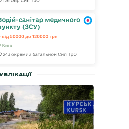
126 ОБр Сил ТрО
Водій-санітар медичного
пункту (ЗСУ)
від 50000 до 120000 грн
Київ
243 окремий батальйон Сил ТрО
УБЛІКАЦІЇ