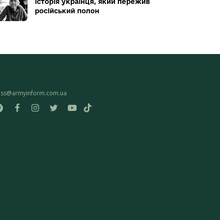
історія українця, який пережив
російський полон
ess@armyinform.com.ua