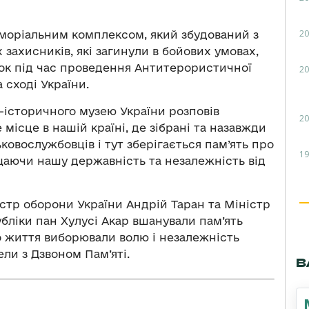
20
моріальним комплексом, який збудований з
захисників, які загинули в бойових умовах,
ок під час проведення Антитерористичної
20
 сході України.
-історичного музею України розповів
20
місце в нашій країні, де зібрані та назавжди
ьковослужбовців і тут зберігається пам’ять про
19
ищаючи нашу державність та незалежність від
тр оборони України Андрій Таран та Міністр
бліки пан Хулусі Акар вшанували пам’ять
го життя виборювали волю і незалежність
ели з Дзвоном Пам’яті.
В