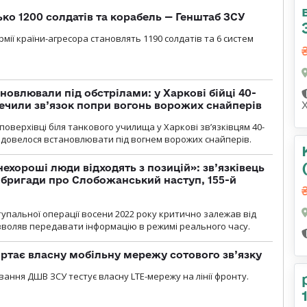
ько 1200 солдатів та корабель — Генштаб ЗСУ
мії країни-агресора становлять 1190 солдатів та 6 систем
новлювали під обстрілами: у Харкові бійці 40-
печили зв’язок попри вогонь ворожих снайперів
оверхівці біля танкового училища у Харкові зв’язківцям 40-
и довелося встановлювати під вогнем ворожих снайперів.
 нехороші люди відходять з позицій»: зв’язківець
ї бригади про Слобожанський наступ, 155-й
тупальної операції восени 2022 року критично залежав від
озволяв передавати інформацію в режимі реального часу.
ртає власну мобільну мережу сотового зв’язку
вання ДШВ ЗСУ тестує власну LTE-мережу на лінії фронту.