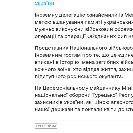
України
.
Іноземну делегацію ознайомили із Ме
метою вшанування пам’яті українських 
мужньо виконуючи військовий обов’яз
операції та операції Об’єднаних сил на
Представник Національного військово
іноземним гостям про те, що це єдине 
вписані в історію імена загиблих війс
кожного воїна, хто віддав життя, зах
підступного російського окупанта.
На Церемоніальному майданчику Мініс
національної оборони Турецької Респу
захисників України, які ціною власно
нашої держави та поклали квіти до Ст
ТУРЕЧЧИНА