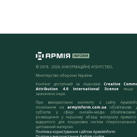
© 2018 - 2026, ІНФОРМАЦІЙНЕ АГЕНТСТВО,
Міністерство оборони України
Контент доступний за ліцензією
Creative Comm
Attribution 4.0 International license
якщо 
зазначено інше.
При використанні контенту з сайту АрміяInf
посилання на
armyinform.com.ua
обов’язкове. 
суб’єктів у сфері онлайн-медіа обов’язкови
розміщення у першому абзаці матеріалу прямого
відкритого для пошукових систем гіперпосилання
цитований матеріал.
Політика користування сайтом АрміяInform
Політика використання файлів cookie