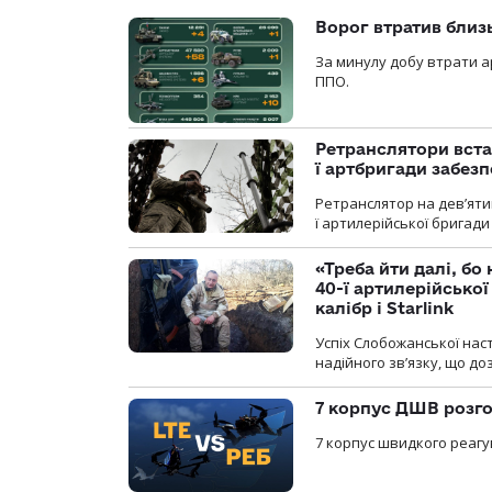
Ворог втратив близ
За минулу добу втрати ар
ППО.
Ретранслятори вста
ї артбригади забез
Ретранслятор на дев’ятип
ї артилерійської бригад
«Треба йти далі, бо
40-ї артилерійсько
калібр і Starlink
Успіх Слобожанської нас
надійного зв’язку, що д
7 корпус ДШВ розго
7 корпус швидкого реагу