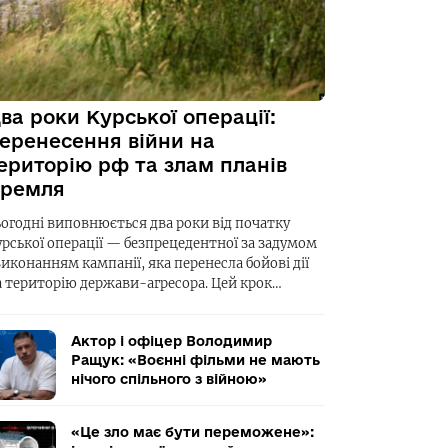
ва роки Курської операції:
еренесення війни на
ериторію рф та злам планів
ремля
ьогодні виповнюється два роки від початку
урської операції — безпрецедентної за задумом
виконанням кампанії, яка перенесла бойові дії
а територію держави-агресора. Цей крок…
Актор і офіцер Володимир
Ращук: «Воєнні фільми не мають
нічого спільного з війною»
«Це зло має бути переможене»: