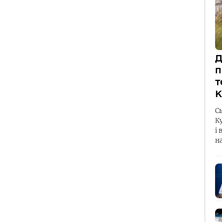
Д
п
т
К
С
К
і 
н