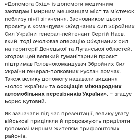
«Допомога Схід» із допомоги медичним
закладам і мирним мешканцям міст та містечок
поблизу лінії зіткнення. Засновником цього
проєкту є командувач Об’єднаних сил Збройних
Сил України генерал-лейтенант Сергій Наєв,
який тоді очолював операцію Об’єднаних сил
на території Донецької та Луганської областей.
Згодом цей великий гуманітарний проєкт
підтримав Головнокомандувач Збройних Сил
України генерал-полковник Руслан Хомчак.
Також велику допомогу надавали видання
«Голос України» та
Асоціаці
я
міжнародних
автомобільних перевізників України
», − згадує
Борис Кутовий.
Як зазначали під час презентації, велику увагу
військові приділяли й продовжують приділяти
допомозі мирним жителям прифронтових
районів.