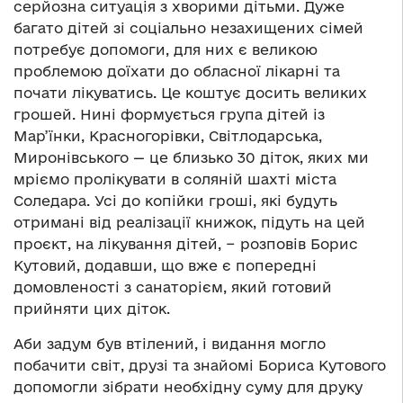
серйозна ситуація з хворими дітьми. Дуже
багато дітей зі соціально незахищених сімей
потребує допомоги, для них є великою
проблемою доїхати до обласної лікарні та
почати лікуватись. Це коштує досить великих
грошей. Нині формується група дітей із
Мар’їнки, Красногорівки, Світлодарська,
Миронівського — це близько 30 діток, яких ми
мріємо пролікувати в соляній шахті міста
Соледара. Усі до копійки гроші, які будуть
отримані від реалізації книжок, підуть на цей
проєкт, на лікування дітей, − розповів Борис
Кутовий, додавши, що вже є попередні
домовленості з санаторієм, який готовий
прийняти цих діток.
Аби задум був втілений, і видання могло
побачити світ, друзі та знайомі Бориса Кутового
допомогли зібрати необхідну суму для друку