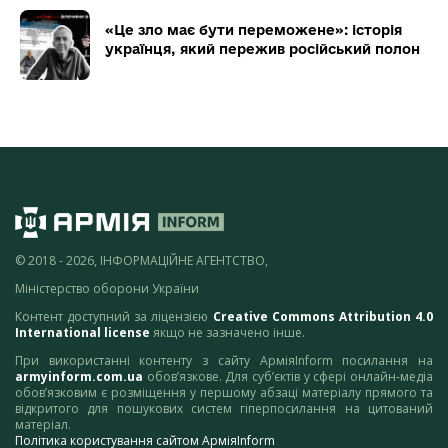
«Це зло має бути переможене»: історія
українця, який пережив російський полон
© 2018 - 2026, ІНФОРМАЦІЙНЕ АГЕНТСТВО,
Міністерство оборони України
Контент доступний за ліцензією
Creative Commons Attribution 4.0
International license
якщо не зазначено інше.
При використанні контенту з сайту АрміяInform посилання на
armyinform.com.ua
обов’язкове. Для суб’єктів у сфері онлайн-медіа
обов’язковим є розміщення у першому абзаці матеріалу прямого та
відкритого для пошукових систем гіперпосилання на цитований
матеріал.
Політика користування сайтом АрміяInform