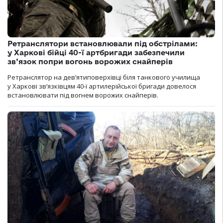
Ретранслятори встановлювали під обстрілами:
у Харкові бійці 40-ї артбригади забезпечили
зв’язок попри вогонь ворожих снайперів
Ретранслятор на дев’ятиповерхівці біля танкового училища
у Харкові зв’язківцям 40-ї артилерійської бригади довелося
встановлювати під вогнем ворожих снайперів.