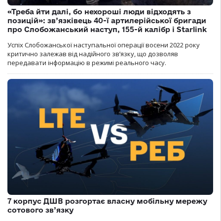
«Треба йти далі, бо нехороші люди відходять з
позицій»: зв’язківець 40-ї артилерійської бригади
про Слобожанський наступ, 155-й калібр і Starlink
Успіх Слобожанської наступальної операції восени 2022 року
критично залежав від надійного зв’язку, що дозволяв
передавати інформацію в режимі реального часу.
7 корпус ДШВ розгортає власну мобільну мережу
сотового зв’язку