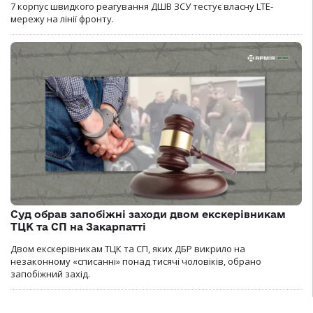
7 корпус швидкого реагування ДШВ ЗСУ тестує власну LTE-
мережу на лінії фронту.
Суд обрав запобіжні заходи двом екскерівникам
ТЦК та СП на Закарпатті
Двом екскерівникам ТЦК та СП, яких ДБР викрило на
незаконному «списанні» понад тисячі чоловіків, обрано
запобіжний захід.