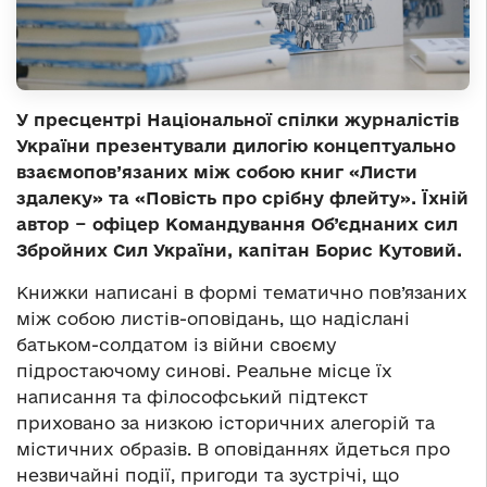
У пресцентрі Національної спілки журналістів
України презентували дилогію
концептуально
взаємопов’язаних між собою книг «Листи
здалеку» та «Повість про срібну флейту». Їхній
автор −
офіцер Командування Об’єднаних сил
Збройних Сил України, капітан Борис Кутовий
.
Книжки написані в формі тематично пов’язаних
між собою листів-оповідань, що надіслані
батьком-солдатом із війни своєму
підростаючому синові. Реальне місце їх
написання та філософський підтекст
приховано за низкою історичних алегорій та
містичних образів. В оповіданнях йдеться про
незвичайні події, пригоди та зустрічі, що