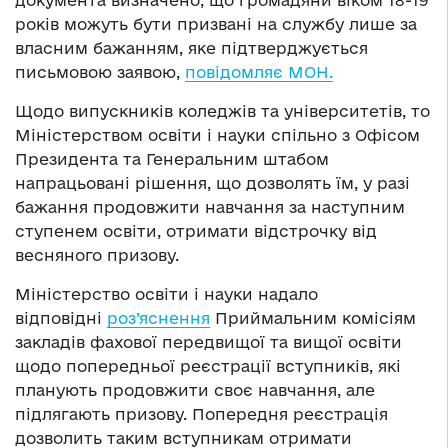
документа визначено, що громадяни віком 18-19
років можуть бути призвані на службу лише за
власним бажанням, яке підтверджується
письмовою заявою,
повідомляє МОН.
Щодо випускників коледжів та університетів, то
Міністерством освіти і науки спільно з Офісом
Президента та Генеральним штабом
напрацьовані рішення, що дозволять їм, у разі
бажання продовжити навчання за наступним
ступенем освіти, отримати відстрочку від
весняного призову.
Міністерство освіти і науки надало
відповідні
роз’яснення
Приймальним комісіям
закладів фахової передвищої та вищої освіти
щодо попередньої реєстрації вступників, які
планують продовжити своє навчання, але
підлягають призову. Попередня реєстрація
дозволить таким вступникам отримати