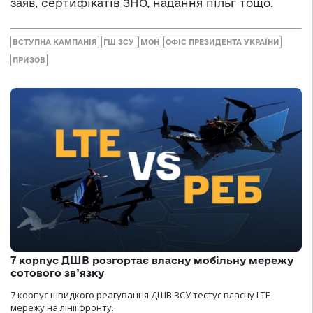
заяв, сертифікатів ЗНО, надання пільг тощо.
ВСТУПНА КАМПАНІЯ
ГШ ЗСУ
МОН
ОФІС ПРЕЗИДЕНТА УКРАЇНИ
ПРИЗОВ
7 корпус ДШВ розгортає власну мобільну мережу
сотового зв’язку
7 корпус швидкого реагування ДШВ ЗСУ тестує власну LTE-
мережу на лінії фронту.