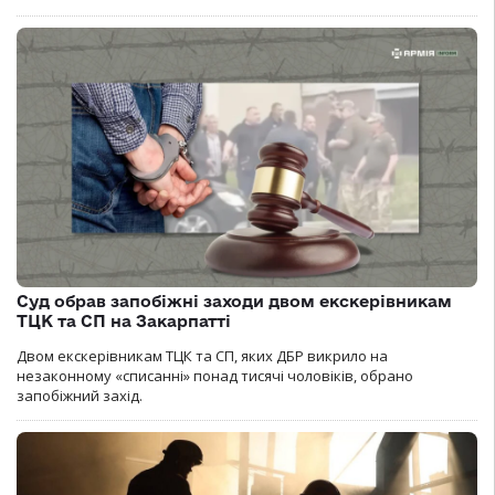
Суд обрав запобіжні заходи двом екскерівникам
ТЦК та СП на Закарпатті
Двом екскерівникам ТЦК та СП, яких ДБР викрило на
незаконному «списанні» понад тисячі чоловіків, обрано
запобіжний захід.