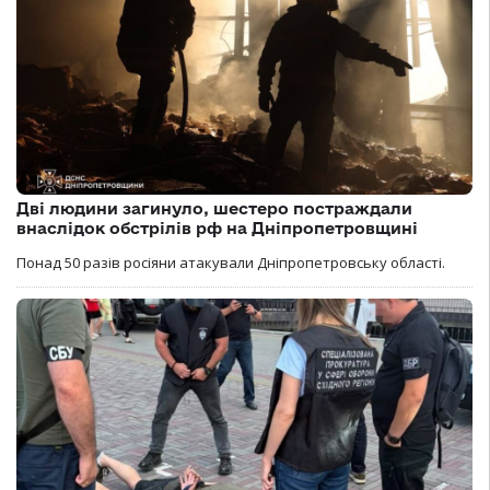
Дві людини загинуло, шестеро постраждали
внаслідок обстрілів рф на Дніпропетровщині
Понад 50 разів росіяни атакували Дніпропетровську області.