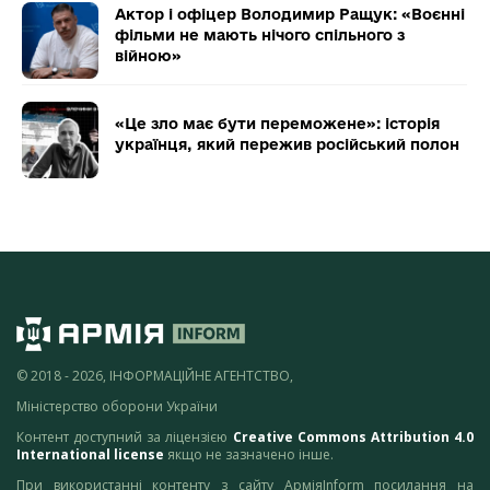
Актор і офіцер Володимир Ращук: «Воєнні
фільми не мають нічого спільного з
війною»
«Це зло має бути переможене»: історія
українця, який пережив російський полон
© 2018 - 2026, ІНФОРМАЦІЙНЕ АГЕНТСТВО,
Міністерство оборони України
Контент доступний за ліцензією
Creative Commons Attribution 4.0
International license
якщо не зазначено інше.
При використанні контенту з сайту АрміяInform посилання на