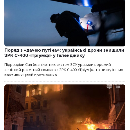
Поряд з «дачею путіна»: українські дрони знищили
ЗРК С-400 «Тріумф» у Геленджику
Підрозділи Сил безпілотних систем ЗСУ уразили ворожий
зенітний-ракетний комплекс ЗРК С-400 «Тріумф», та низку інших
важливих цілей противника.