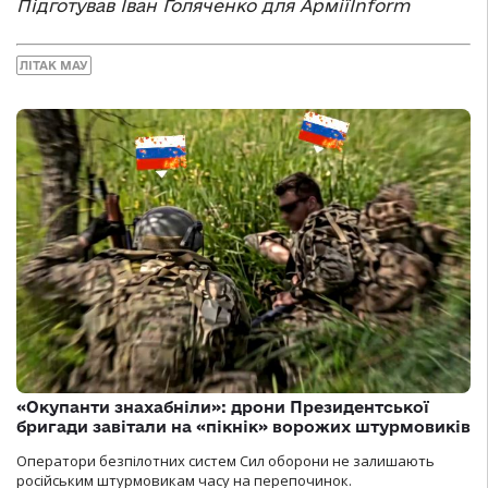
Підготував Іван Голяченко для АрміїInform
ЛІТАК МАУ
«Окупанти знахабніли»: дрони Президентської
бригади завітали на «пікнік» ворожих штурмовиків
Оператори безпілотних систем Сил оборони не залишають
російським штурмовикам часу на перепочинок.