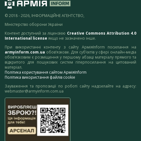
© 2018 - 2026, ІНФОРМАЦІЙНЕ АГЕНТСТВО,
Міністерство оборони України
Контент доступний за ліцензією
Creative Commons Attribution 4.0
International license
якщо не зазначено інше.
При використанні контенту з сайту АрміяInform посилання на
armyinform.com.ua
обов’язкове. Для суб’єктів у сфері онлайн-медіа
обов’язковим є розміщення у першому абзаці матеріалу прямого та
відкритого для пошукових систем гіперпосилання на цитований
матеріал.
Політика користування сайтом АрміяInform
Політика використання файлів cookie
Зауваження та пропозиції по роботі сайту надсилайте на адресу:
webmaster@armyinform.com.ua