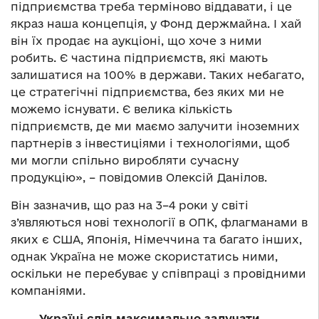
підприємства треба терміново віддавати, і це
якраз наша концепція, у Фонд держмайна. І хай
він їх продає на аукціоні, що хоче з ними
робить. Є частина підприємств, які мають
залишатися на 100% в держави. Таких небагато,
це стратегічні підприємства, без яких ми не
можемо існувати. Є велика кількість
підприємств, де ми маємо залучити іноземних
партнерів з інвестиціями і технологіями, щоб
ми могли спільно виробляти сучасну
продукцію», – повідомив Олексій Данілов.
Він зазначив, що раз на 3–4 роки у світі
з’являються нові технології в ОПК, флагманами в
яких є США, Японія, Німеччина та багато інших,
однак Україна не може скористатись ними,
оскільки не перебуває у співпраці з провідними
компаніями.
Україні слід максимально залучати