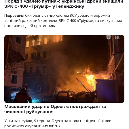
Поряд з «дачею путіна»: українські дрони знищили
ЗРК С-400 «Тріумф» у Геленджику
Підрозділи Сил безпілотних систем ЗСУ уразили ворожий
зенітний-ракетний комплекс ЗРК С-400 «Тріумф», та низку інших
важливих цілей противника.
Масований удар по Одесі: є постраждалі та
численні руйнування
У ніч на неділю, 9 серпня, Одеса зазнала повітряної атаки
російських окупаційних військ.