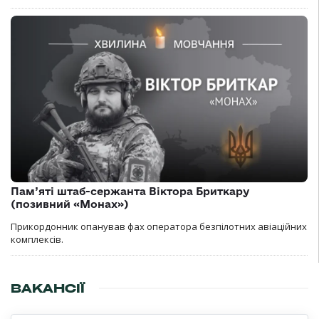
Пам’яті штаб-сержанта Віктора Бриткару
(позивний «Монах»)
Прикордонник опанував фах оператора безпілотних авіаційних
комплексів.
ВАКАНСІЇ