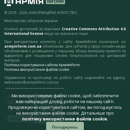
© 2018 - 2026, ІНФОРМАЦІЙНЕ АГЕНТСТВО,
Міністерство оборони України
Контент доступний за ліцензією
Creative Commons Attribution 4.0
International license
якщо не зазначено інше.
При використанні контенту з сайту АрміяInform посилання на
armyinform.com.ua
обов’язкове. Для суб’єктів у сфері онлайн-медіа
обов’язковим є розміщення у першому абзаці матеріалу прямого та
відкритого для пошукових систем гіперпосилання на цитований
матеріал.
Політика користування сайтом АрміяInform
Політика використання файлів cookie
Зауваження та пропозиції по роботі сайту надсилайте на адресу:
webmaster@armyinform.com.ua
Ми використовуємо файли cookie, щоб забезпечити
вам найкращий досвід роботи на нашому сайті.
Продовжуючи користуватися сайтом, ви погоджуєтесь
на використання файлів cookie. Детальніше про
політику використання файлів cookie
.
Погоджуюсь