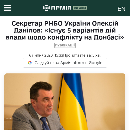
EN
Секретар РНБО України Олексій
Данілов: «Існує 5 варіантів дій
влади щодо конфлікту на Донбасі»
ПУБЛІКАЦІЇ
6 Липня 2020, 15:33
Прочитаєте за:
5
хв.
Слідкуйте за АрміяInform в Google