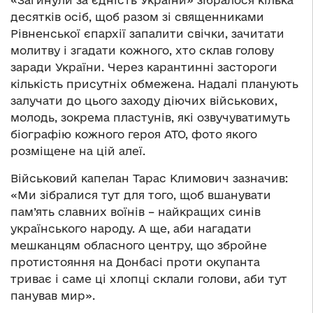
«Загинули за єдність України» зібралося кілька
десятків осіб, щоб разом зі священниками
Рівненської єпархії запалити свічки, зачитати
молитву і згадати кожного, хто склав голову
заради України. Через карантинні застороги
кількість присутніх обмежена. Надалі планують
залучати до цього заходу діючих військових,
молодь, зокрема пластунів, які озвучуватимуть
біографію кожного героя АТО, фото якого
розміщене на цій алеї.
Військовий капелан Тарас Климович зазначив:
«Ми зібралися тут для того, щоб вшанувати
пам’ять славних воїнів – найкращих синів
українського народу. А ще, аби нагадати
мешканцям обласного центру, що збройне
протистояння на Донбасі проти окупанта
триває і саме ці хлопці склали голови, аби тут
панував мир».