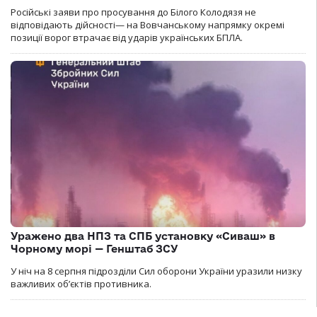
Російські заяви про просування до Білого Колодязя не
відповідають дійсності— на Вовчанському напрямку окремі
позиції ворог втрачає від ударів українських БПЛА.
Уражено два НПЗ та СПБ установку «Сиваш» в
Чорному морі — Генштаб ЗСУ
У ніч на 8 серпня підрозділи Сил оборони України уразили низку
важливих об’єктів противника.