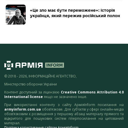
«Це зло має бути переможене»: історія
українця, який пережив російський полон
© 2018 - 2026, ІНФОРМАЦІЙНЕ АГЕНТСТВО,
Міністерство оборони України
Контент доступний за ліцензією
Creative Commons Attribution 4.0
International license
якщо не зазначено інше.
При використанні контенту з сайту АрміяInform посилання на
armyinform.com.ua
обов’язкове. Для суб’єктів у сфері онлайн-медіа
обов’язковим є розміщення у першому абзаці матеріалу прямого та
відкритого для пошукових систем гіперпосилання на цитований
матеріал.
Політика користування сайтом АрміяInform