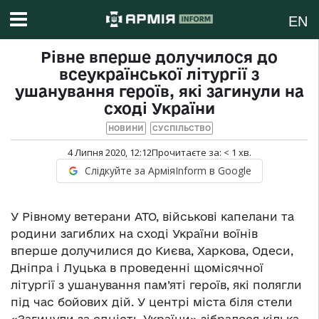
EN
Рівне вперше долучилося до
всеукраїнської літургії з
ушанування героїв, які загинули на
сході України
НОВИНИ
СУСПІЛЬСТВО
4 Липня 2020, 12:12
Прочитаєте за:
< 1
хв.
Слідкуйте за АрміяInform в Google
У Рівному ветерани АТО, військові капелани та
родини загиблих на сході України воїнів
вперше долучилися до Києва, Харкова, Одеси,
Дніпра і Луцька в проведенні щомісячної
літургії з ушанування пам’яті героїв, які полягли
під час бойових дій. У центрі міста біля стели