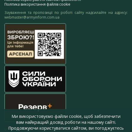
Політика використання файлів cookie
Зауваження та пропозиції по роботі сайту надсилайте на адресу:
webmaster@armyinform.com.ua
Ми використовуємо файли cookie, щоб забезпечити
вам найкращий досвід роботи на нашому сайті.
Продовжуючи користуватися сайтом, ви погоджуєтесь
press@armyinform.com.ua