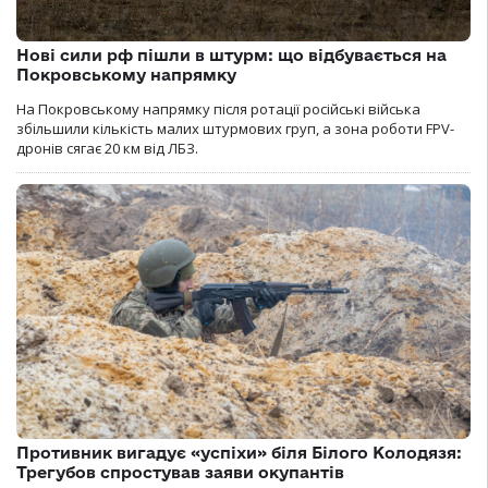
Нові сили рф пішли в штурм: що відбувається на
Покровському напрямку
На Покровському напрямку після ротації російські війська
збільшили кількість малих штурмових груп, а зона роботи FPV-
дронів сягає 20 км від ЛБЗ.
Противник вигадує «успіхи» біля Білого Колодязя:
Трегубов спростував заяви окупантів